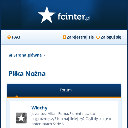
FAQ
Zarejestruj się
Zaloguj się
Strona główna
Piłka Nożna
Forum
Włochy
Juventus, Milan, Roma, Fiorentina... kto
najgroźniejszy? Kto najsilniejszy? Czyli dyskusje o
potentatach Serie A.