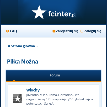
FAQ
Zarejestruj się
Zaloguj się
Strona główna
Piłka Nożna
Forum
Włochy
Juventus, Milan, Roma, Fiorentina... kto
najgroźniejszy? Kto najsilniejszy? Czyli dyskusje o
potentatach Serie A.