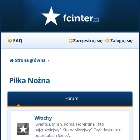
FAQ
Zarejestruj się
Zaloguj się
Strona główna
Piłka Nożna
Forum
Włochy
Juventus, Milan, Roma, Fiorentina... kto
najgroźniejszy? Kto najsilniejszy? Czyli dyskusje o
potentatach Serie A.