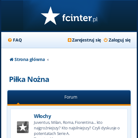
FAQ
Zarejestruj się
Zaloguj się
Strona główna
Piłka Nożna
Forum
Włochy
Juventus, Milan, Roma, Fiorentina... kto
najgroźniejszy? Kto najsilniejszy? Czyli dyskusje o
potentatach Serie A.