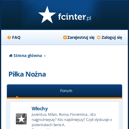
FAQ
Zarejestruj się
Zaloguj się
Strona główna
Piłka Nożna
Forum
Włochy
Juventus, Milan, Roma, Fiorentina... kto
najgroźniejszy? Kto najsilniejszy? Czyli dyskusje o
potentatach Serie A.