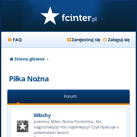
FAQ
Zarejestruj się
Zaloguj się
Strona główna
Piłka Nożna
Forum
Włochy
Juventus, Milan, Roma, Fiorentina... kto
najgroźniejszy? Kto najsilniejszy? Czyli dyskusje o
potentatach Serie A.