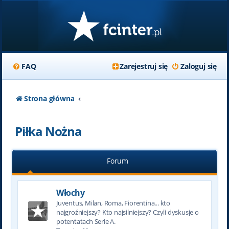
FAQ
Zarejestruj się
Zaloguj się
Strona główna
Piłka Nożna
Forum
Włochy
Juventus, Milan, Roma, Fiorentina... kto
najgroźniejszy? Kto najsilniejszy? Czyli dyskusje o
potentatach Serie A.