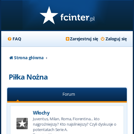
FAQ
Zarejestruj się
Zaloguj się
Strona główna
Piłka Nożna
Forum
Włochy
Juventus, Milan, Roma, Fiorentina... kto
najgroźniejszy? Kto najsilniejszy? Czyli dyskusje o
potentatach Serie A.