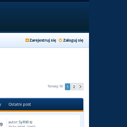
Zarejestruj się
Zaloguj się
2
Tematy: 50
1
Następna
y
Ostatni post
autor:
SyR90
79