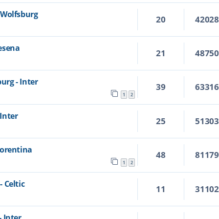
- Wolfsburg
20
4202
Cesena
21
4875
urg - Inter
39
6331
1
2
 Inter
25
5130
Fiorentina
48
8117
1
2
- Celtic
11
3110
- Inter