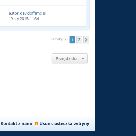
autor:
davidoffzmc
4
19 sty 2015, 11:34
2
Tematy: 50
1
Następna
Przejdź do
Kontakt z nami
Usuń ciasteczka witryny