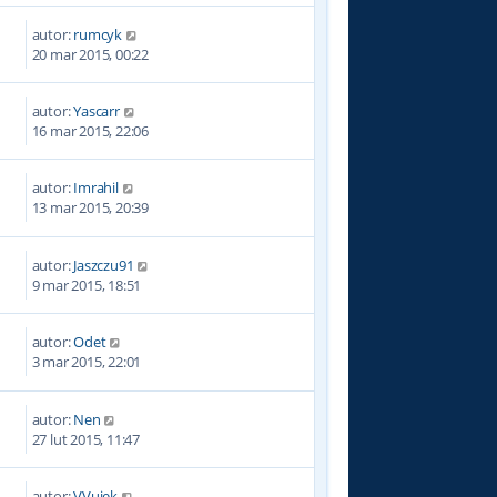
autor:
rumcyk
8
20 mar 2015, 00:22
autor:
Yascarr
0
16 mar 2015, 22:06
autor:
Imrahil
6
13 mar 2015, 20:39
autor:
Jaszczu91
3
9 mar 2015, 18:51
autor:
Odet
9
3 mar 2015, 22:01
autor:
Nen
2
27 lut 2015, 11:47
autor:
VVujek