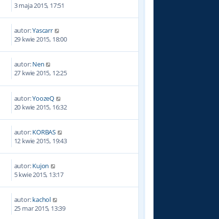
3
3 maja 2015, 17:51
autor:
Yascarr
2
29 kwie 2015, 18:00
autor:
Nen
9
27 kwie 2015, 12:25
autor:
YoozeQ
3
20 kwie 2015, 16:32
autor:
KORBAS
6
12 kwie 2015, 19:43
autor:
Kujon
8
5 kwie 2015, 13:17
autor:
kachol
4
25 mar 2015, 13:39