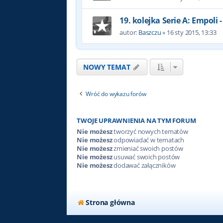
19. kolejka Serie A: Empoli -
autor:
Baszczu
»
16 sty 2015, 13:33
NOWY TEMAT
Wróć do wykazu forów
TWOJE UPRAWNIENIA NA TYM FORUM
Nie możesz
tworzyć nowych tematów
Nie możesz
odpowiadać w tematach
Nie możesz
zmieniać swoich postów
Nie możesz
usuwać swoich postów
Nie możesz
dodawać załączników
Strona główna