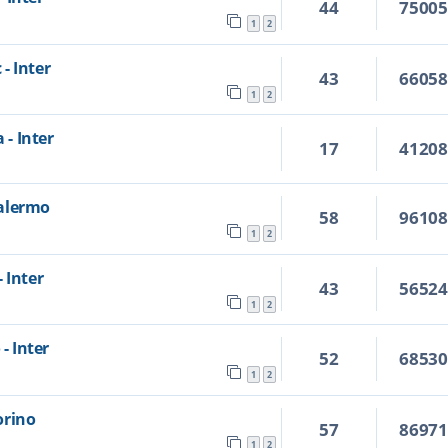
44
7500
1
2
 - Inter
43
6605
1
2
 - Inter
17
4120
Palermo
58
9610
1
2
 Inter
43
5652
1
2
- Inter
52
6853
1
2
Torino
57
8697
1
2