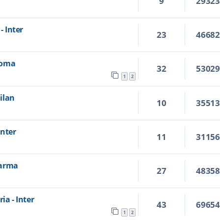
9
2932
- Inter
23
4668
 Roma
32
5302
1
2
Milan
10
3551
Inter
11
3115
 Parma
27
4835
ia - Inter
43
6965
1
2