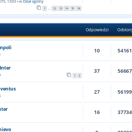
015, 13:03
» w
Dział ogólny
1
12
13
14
15
16
…
Odpowiedzi
Odsłon
Empoli
10
5416
2
 Inter
37
5666
0
1
2
Juventus
27
5619
4
nter
16
3773
Chievo