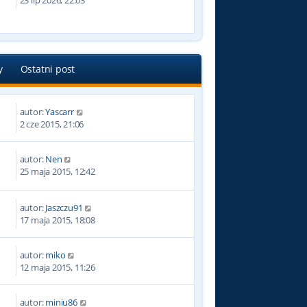
23 lip 2026, 22:03
y
Ostatni post
autor:
Yascarr
1
2 cze 2015, 21:06
autor:
Nen
7
25 maja 2015, 12:42
autor:
Jaszczu91
9
17 maja 2015, 18:08
autor:
miko
4
12 maja 2015, 11:26
autor:
miniu86