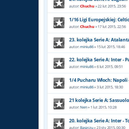
autor:
Chuchu
»
22 lut 2015, 23:56
1/16 Ligi Europejskiej: Celtic
autor:
Chuchu
»
17 lut 2015, 22:56
23. kolejka Serie A: Atalanta
autor:
miniu86
»
15 lut 2015, 18:46
22. kolejka Serie A: Inter - 
autor:
miniu86
»
6 lut 2015, 09:51
1/4 Pucharu Włoch: Napoli -
autor:
miniu86
»
3 lut 2015, 18:30
21 kolejka Serie A: Sassuolo 
autor:
Nen
»
1 lut 2015, 10:28
20. kolejka Serie A: Inter - 
autor:
Baszczu
»
23 sty 2015, 00:30