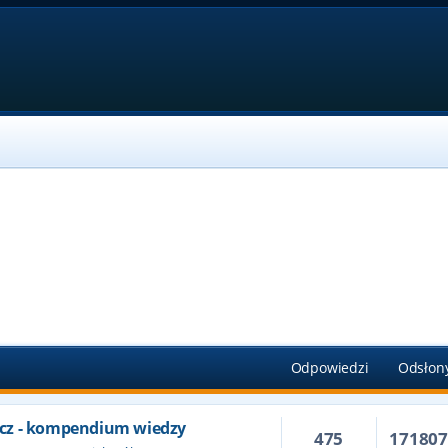
Odpowiedzi
Odsłon
cz - kompendium wiedzy
475
17180