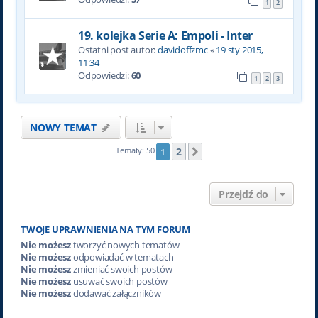
1
2
19. kolejka Serie A: Empoli - Inter
Ostatni post autor:
davidoffzmc
«
19 sty 2015,
11:34
Odpowiedzi:
60
1
2
3
NOWY TEMAT
2
Tematy: 50
1
Następna
Przejdź do
TWOJE UPRAWNIENIA NA TYM FORUM
Nie możesz
tworzyć nowych tematów
Nie możesz
odpowiadać w tematach
Nie możesz
zmieniać swoich postów
Nie możesz
usuwać swoich postów
Nie możesz
dodawać załączników