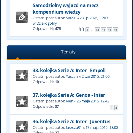
Samodzielny wyjazd na mecz -
kompendium wiedzy
Ostatni post autor:
SyR90
«
23 lip 2026, 22:03
w
Dział ogólny
Odpowiedzi:
475
1
13
14
15
16
…
Tematy
38. kolejka Serie A: Inter - Empoli
Ostatni post autor:
Yascarr
«
2 cze 2015, 21:06
Odpowiedzi:
10
37. kolejka Serie A: Genoa - Inter
Ostatni post autor:
Nen
«
25 maja 2015, 12:42
Odpowiedzi:
37
1
2
36. kolejka Serie A: Inter - Juventus
Ostatni post autor:
Jaszczu91
«
17 maja 2015, 18:08
Odpowiedzi:
27