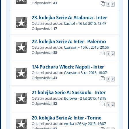
Odpowiedzi:
43
1
2
23. kolejka Serie A: Atalanta - Inter
Ostatni post autor:
kachol
«
16 lut 2015, 13:47
Odpowiedzi:
17
22. kolejka Serie A: Inter - Palermo
Ostatni post autor:
Czarson
«
15 lut 2015, 20:56
Odpowiedzi:
58
1
2
1/4 Pucharu Włoch: Napoli - Inter
Ostatni post autor:
Czarson
«
5 lut 2015, 18:07
Odpowiedzi:
43
1
2
21 kolejka Serie A: Sassuolo - Inter
Ostatni post autor:
Borowa
«
2 lut 2015, 18:18
Odpowiedzi:
52
1
2
20. kolejka Serie A: Inter - Torino
Ostatni post autor:
emika
«
26 sty 2015, 16:07
Odpowiedzi:
57