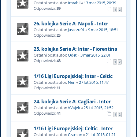
Ostatni post autor:
Imrahil
«
13 mar 2015, 20:39
Odpowiedzi:
39
1
2
26. kolejka Serie A: Napoli - Inter
Ostatni post autor:
Jaszczu91
«
9 mar 2015, 18:51
Odpowiedzi:
25
25. kolejka Serie A: Inter - Fiorentina
Ostatni post autor:
Odet
«
3 mar 2015, 22:01
Odpowiedzi:
48
1
2
1/16 Ligi Europejskiej: Inter - Celtic
Ostatni post autor:
Nen
«
27 lut 2015, 11:47
Odpowiedzi:
11
24. kolejka Serie A: Cagliari - Inter
Ostatni post autor:
VVujek
«
25 lut 2015, 21:52
Odpowiedzi:
44
1
2
1/16 Ligi Europejskiej: Celtic - Inter
Ostatni post autor:
Czarson
«
21 lut 2015, 01:21