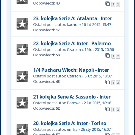
Odpowiedzi:
43
1
2
23. kolejka Serie A: Atalanta - Inter
Ostatni post autor:
kachol
«
16 lut 2015, 13:47
Odpowiedzi:
17
22. kolejka Serie A: Inter - Palermo
Ostatni post autor:
Czarson
«
15 lut 2015, 20:56
Odpowiedzi:
58
1
2
1/4 Pucharu Włoch: Napoli - Inter
Ostatni post autor:
Czarson
«
5 lut 2015, 18:07
Odpowiedzi:
43
1
2
21 kolejka Serie A: Sassuolo - Inter
Ostatni post autor:
Borowa
«
2 lut 2015, 18:18
Odpowiedzi:
52
1
2
20. kolejka Serie A: Inter - Torino
Ostatni post autor:
emika
«
26 sty 2015, 16:07
Odpowiedzi:
57