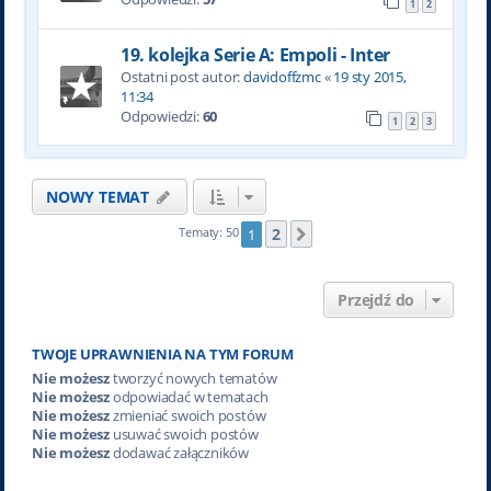
1
2
19. kolejka Serie A: Empoli - Inter
Ostatni post autor:
davidoffzmc
«
19 sty 2015,
11:34
Odpowiedzi:
60
1
2
3
NOWY TEMAT
2
Tematy: 50
1
Następna
Przejdź do
TWOJE UPRAWNIENIA NA TYM FORUM
Nie możesz
tworzyć nowych tematów
Nie możesz
odpowiadać w tematach
Nie możesz
zmieniać swoich postów
Nie możesz
usuwać swoich postów
Nie możesz
dodawać załączników