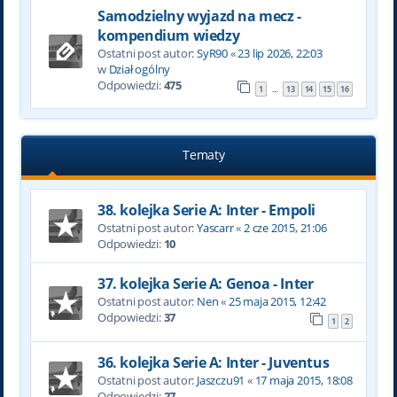
Samodzielny wyjazd na mecz -
kompendium wiedzy
Ostatni post autor:
SyR90
«
23 lip 2026, 22:03
w
Dział ogólny
Odpowiedzi:
475
1
13
14
15
16
…
Tematy
38. kolejka Serie A: Inter - Empoli
Ostatni post autor:
Yascarr
«
2 cze 2015, 21:06
Odpowiedzi:
10
37. kolejka Serie A: Genoa - Inter
Ostatni post autor:
Nen
«
25 maja 2015, 12:42
Odpowiedzi:
37
1
2
36. kolejka Serie A: Inter - Juventus
Ostatni post autor:
Jaszczu91
«
17 maja 2015, 18:08
Odpowiedzi:
27