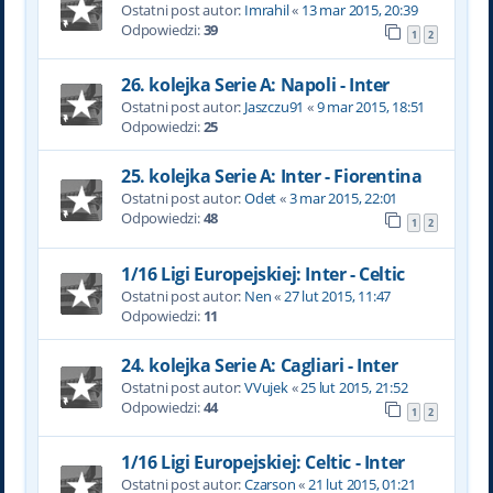
Ostatni post autor:
Imrahil
«
13 mar 2015, 20:39
Odpowiedzi:
39
1
2
26. kolejka Serie A: Napoli - Inter
Ostatni post autor:
Jaszczu91
«
9 mar 2015, 18:51
Odpowiedzi:
25
25. kolejka Serie A: Inter - Fiorentina
Ostatni post autor:
Odet
«
3 mar 2015, 22:01
Odpowiedzi:
48
1
2
1/16 Ligi Europejskiej: Inter - Celtic
Ostatni post autor:
Nen
«
27 lut 2015, 11:47
Odpowiedzi:
11
24. kolejka Serie A: Cagliari - Inter
Ostatni post autor:
VVujek
«
25 lut 2015, 21:52
Odpowiedzi:
44
1
2
1/16 Ligi Europejskiej: Celtic - Inter
Ostatni post autor:
Czarson
«
21 lut 2015, 01:21