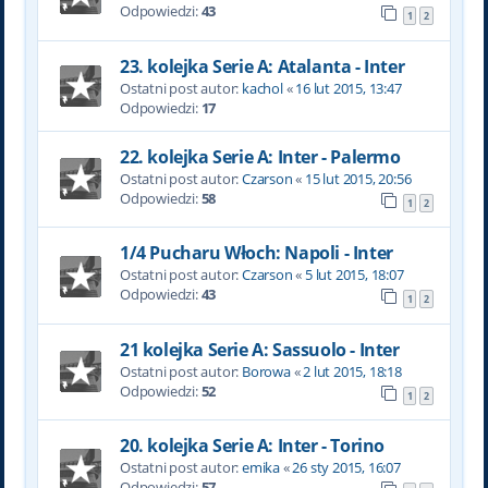
Odpowiedzi:
43
1
2
23. kolejka Serie A: Atalanta - Inter
Ostatni post autor:
kachol
«
16 lut 2015, 13:47
Odpowiedzi:
17
22. kolejka Serie A: Inter - Palermo
Ostatni post autor:
Czarson
«
15 lut 2015, 20:56
Odpowiedzi:
58
1
2
1/4 Pucharu Włoch: Napoli - Inter
Ostatni post autor:
Czarson
«
5 lut 2015, 18:07
Odpowiedzi:
43
1
2
21 kolejka Serie A: Sassuolo - Inter
Ostatni post autor:
Borowa
«
2 lut 2015, 18:18
Odpowiedzi:
52
1
2
20. kolejka Serie A: Inter - Torino
Ostatni post autor:
emika
«
26 sty 2015, 16:07
Odpowiedzi:
57