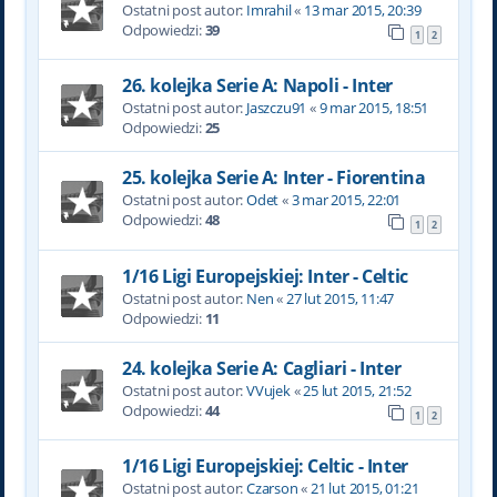
Ostatni post autor:
Imrahil
«
13 mar 2015, 20:39
Odpowiedzi:
39
1
2
26. kolejka Serie A: Napoli - Inter
Ostatni post autor:
Jaszczu91
«
9 mar 2015, 18:51
Odpowiedzi:
25
25. kolejka Serie A: Inter - Fiorentina
Ostatni post autor:
Odet
«
3 mar 2015, 22:01
Odpowiedzi:
48
1
2
1/16 Ligi Europejskiej: Inter - Celtic
Ostatni post autor:
Nen
«
27 lut 2015, 11:47
Odpowiedzi:
11
24. kolejka Serie A: Cagliari - Inter
Ostatni post autor:
VVujek
«
25 lut 2015, 21:52
Odpowiedzi:
44
1
2
1/16 Ligi Europejskiej: Celtic - Inter
Ostatni post autor:
Czarson
«
21 lut 2015, 01:21