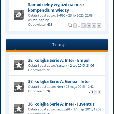
Samodzielny wyjazd na mecz -
kompendium wiedzy
Ostatni post autor:
SyR90
«
23 lip 2026, 22:03
w
Dział ogólny
Odpowiedzi:
475
1
13
14
15
16
…
Tematy
38. kolejka Serie A: Inter - Empoli
Ostatni post autor:
Yascarr
«
2 cze 2015, 21:06
Odpowiedzi:
10
37. kolejka Serie A: Genoa - Inter
Ostatni post autor:
Nen
«
25 maja 2015, 12:42
Odpowiedzi:
37
1
2
36. kolejka Serie A: Inter - Juventus
Ostatni post autor:
Jaszczu91
«
17 maja 2015, 18:08
Odpowiedzi:
27