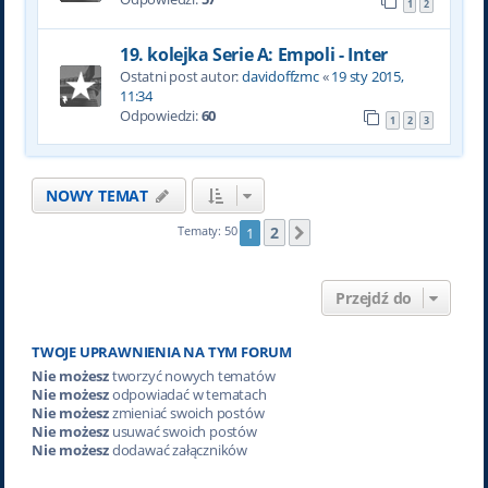
1
2
19. kolejka Serie A: Empoli - Inter
Ostatni post autor:
davidoffzmc
«
19 sty 2015,
11:34
Odpowiedzi:
60
1
2
3
NOWY TEMAT
2
Tematy: 50
1
Następna
Przejdź do
TWOJE UPRAWNIENIA NA TYM FORUM
Nie możesz
tworzyć nowych tematów
Nie możesz
odpowiadać w tematach
Nie możesz
zmieniać swoich postów
Nie możesz
usuwać swoich postów
Nie możesz
dodawać załączników