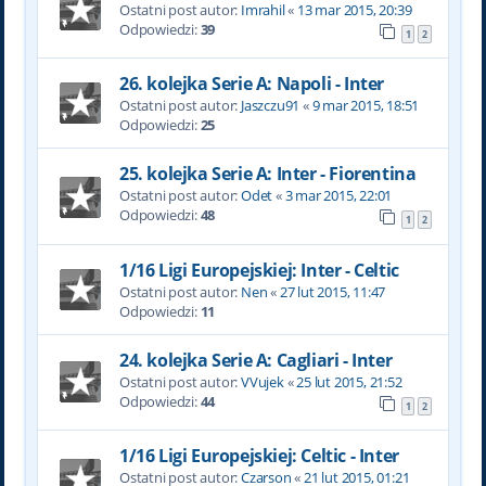
Ostatni post autor:
Imrahil
«
13 mar 2015, 20:39
Odpowiedzi:
39
1
2
26. kolejka Serie A: Napoli - Inter
Ostatni post autor:
Jaszczu91
«
9 mar 2015, 18:51
Odpowiedzi:
25
25. kolejka Serie A: Inter - Fiorentina
Ostatni post autor:
Odet
«
3 mar 2015, 22:01
Odpowiedzi:
48
1
2
1/16 Ligi Europejskiej: Inter - Celtic
Ostatni post autor:
Nen
«
27 lut 2015, 11:47
Odpowiedzi:
11
24. kolejka Serie A: Cagliari - Inter
Ostatni post autor:
VVujek
«
25 lut 2015, 21:52
Odpowiedzi:
44
1
2
1/16 Ligi Europejskiej: Celtic - Inter
Ostatni post autor:
Czarson
«
21 lut 2015, 01:21