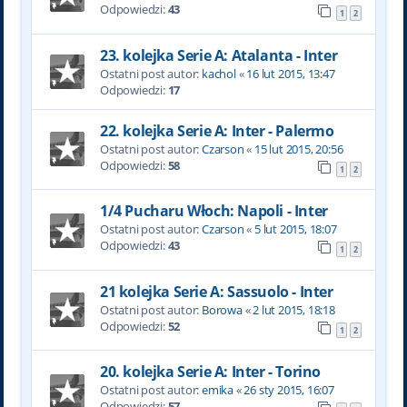
Odpowiedzi:
43
1
2
23. kolejka Serie A: Atalanta - Inter
Ostatni post autor:
kachol
«
16 lut 2015, 13:47
Odpowiedzi:
17
22. kolejka Serie A: Inter - Palermo
Ostatni post autor:
Czarson
«
15 lut 2015, 20:56
Odpowiedzi:
58
1
2
1/4 Pucharu Włoch: Napoli - Inter
Ostatni post autor:
Czarson
«
5 lut 2015, 18:07
Odpowiedzi:
43
1
2
21 kolejka Serie A: Sassuolo - Inter
Ostatni post autor:
Borowa
«
2 lut 2015, 18:18
Odpowiedzi:
52
1
2
20. kolejka Serie A: Inter - Torino
Ostatni post autor:
emika
«
26 sty 2015, 16:07
Odpowiedzi:
57