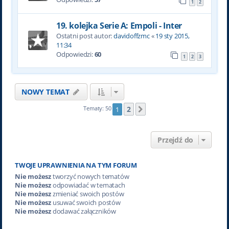
1
2
19. kolejka Serie A: Empoli - Inter
Ostatni post autor:
davidoffzmc
«
19 sty 2015,
11:34
Odpowiedzi:
60
1
2
3
NOWY TEMAT
2
Tematy: 50
1
Następna
Przejdź do
TWOJE UPRAWNIENIA NA TYM FORUM
Nie możesz
tworzyć nowych tematów
Nie możesz
odpowiadać w tematach
Nie możesz
zmieniać swoich postów
Nie możesz
usuwać swoich postów
Nie możesz
dodawać załączników