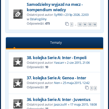
Samodzielny wyjazd na mecz -
kompendium wiedzy
Ostatni post autor:
SyR90
«
23 lip 2026, 22:03
w
Dział ogólny
Odpowiedzi:
475
1
13
14
15
16
…
Tematy
38. kolejka Serie A: Inter - Empoli
Ostatni post autor:
Yascarr
«
2 cze 2015, 21:06
Odpowiedzi:
10
37. kolejka Serie A: Genoa - Inter
Ostatni post autor:
Nen
«
25 maja 2015, 12:42
Odpowiedzi:
37
1
2
36. kolejka Serie A: Inter - Juventus
Ostatni post autor:
Jaszczu91
«
17 maja 2015, 18:08
Odpowiedzi:
27