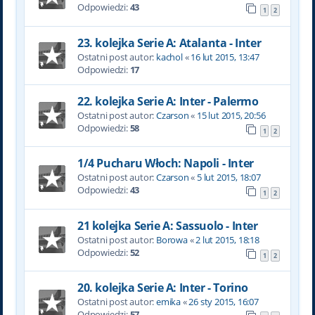
Odpowiedzi:
43
1
2
23. kolejka Serie A: Atalanta - Inter
Ostatni post autor:
kachol
«
16 lut 2015, 13:47
Odpowiedzi:
17
22. kolejka Serie A: Inter - Palermo
Ostatni post autor:
Czarson
«
15 lut 2015, 20:56
Odpowiedzi:
58
1
2
1/4 Pucharu Włoch: Napoli - Inter
Ostatni post autor:
Czarson
«
5 lut 2015, 18:07
Odpowiedzi:
43
1
2
21 kolejka Serie A: Sassuolo - Inter
Ostatni post autor:
Borowa
«
2 lut 2015, 18:18
Odpowiedzi:
52
1
2
20. kolejka Serie A: Inter - Torino
Ostatni post autor:
emika
«
26 sty 2015, 16:07
Odpowiedzi:
57