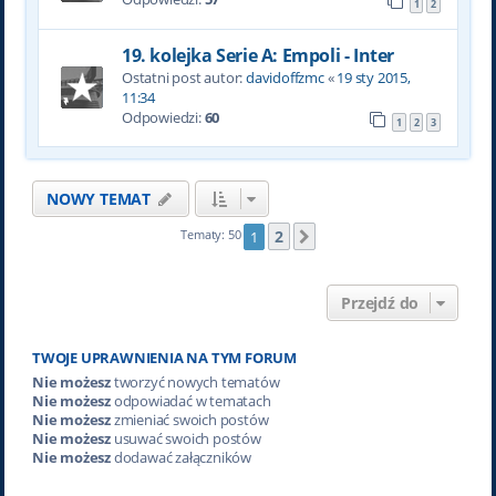
1
2
19. kolejka Serie A: Empoli - Inter
Ostatni post autor:
davidoffzmc
«
19 sty 2015,
11:34
Odpowiedzi:
60
1
2
3
NOWY TEMAT
2
Tematy: 50
1
Następna
Przejdź do
TWOJE UPRAWNIENIA NA TYM FORUM
Nie możesz
tworzyć nowych tematów
Nie możesz
odpowiadać w tematach
Nie możesz
zmieniać swoich postów
Nie możesz
usuwać swoich postów
Nie możesz
dodawać załączników