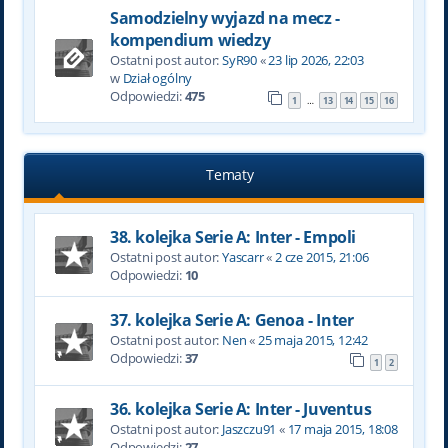
Samodzielny wyjazd na mecz -
kompendium wiedzy
Ostatni post autor:
SyR90
«
23 lip 2026, 22:03
w
Dział ogólny
Odpowiedzi:
475
1
13
14
15
16
…
Tematy
38. kolejka Serie A: Inter - Empoli
Ostatni post autor:
Yascarr
«
2 cze 2015, 21:06
Odpowiedzi:
10
37. kolejka Serie A: Genoa - Inter
Ostatni post autor:
Nen
«
25 maja 2015, 12:42
Odpowiedzi:
37
1
2
36. kolejka Serie A: Inter - Juventus
Ostatni post autor:
Jaszczu91
«
17 maja 2015, 18:08
Odpowiedzi:
27