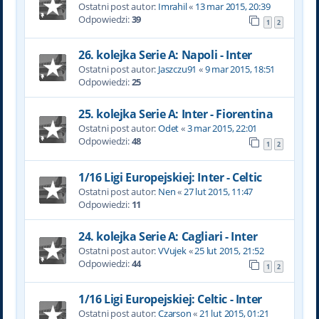
Ostatni post autor:
Imrahil
«
13 mar 2015, 20:39
Odpowiedzi:
39
1
2
26. kolejka Serie A: Napoli - Inter
Ostatni post autor:
Jaszczu91
«
9 mar 2015, 18:51
Odpowiedzi:
25
25. kolejka Serie A: Inter - Fiorentina
Ostatni post autor:
Odet
«
3 mar 2015, 22:01
Odpowiedzi:
48
1
2
1/16 Ligi Europejskiej: Inter - Celtic
Ostatni post autor:
Nen
«
27 lut 2015, 11:47
Odpowiedzi:
11
24. kolejka Serie A: Cagliari - Inter
Ostatni post autor:
VVujek
«
25 lut 2015, 21:52
Odpowiedzi:
44
1
2
1/16 Ligi Europejskiej: Celtic - Inter
Ostatni post autor:
Czarson
«
21 lut 2015, 01:21