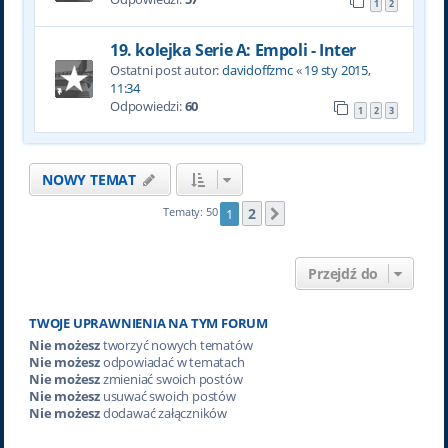
1
2
19. kolejka Serie A: Empoli - Inter
Ostatni post autor:
davidoffzmc
«
19 sty 2015,
11:34
Odpowiedzi:
60
1
2
3
NOWY TEMAT
2
Tematy: 50
1
Następna
Przejdź do
TWOJE UPRAWNIENIA NA TYM FORUM
Nie możesz
tworzyć nowych tematów
Nie możesz
odpowiadać w tematach
Nie możesz
zmieniać swoich postów
Nie możesz
usuwać swoich postów
Nie możesz
dodawać załączników