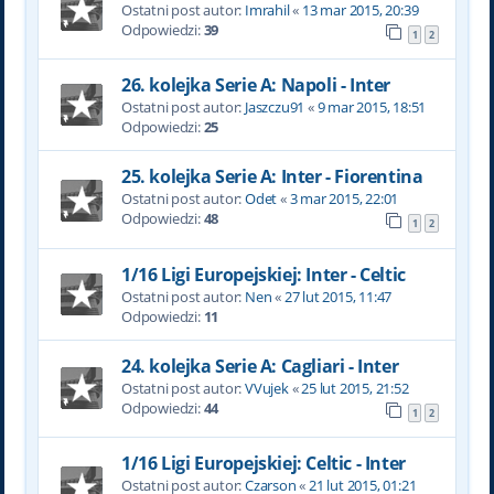
Ostatni post autor:
Imrahil
«
13 mar 2015, 20:39
Odpowiedzi:
39
1
2
26. kolejka Serie A: Napoli - Inter
Ostatni post autor:
Jaszczu91
«
9 mar 2015, 18:51
Odpowiedzi:
25
25. kolejka Serie A: Inter - Fiorentina
Ostatni post autor:
Odet
«
3 mar 2015, 22:01
Odpowiedzi:
48
1
2
1/16 Ligi Europejskiej: Inter - Celtic
Ostatni post autor:
Nen
«
27 lut 2015, 11:47
Odpowiedzi:
11
24. kolejka Serie A: Cagliari - Inter
Ostatni post autor:
VVujek
«
25 lut 2015, 21:52
Odpowiedzi:
44
1
2
1/16 Ligi Europejskiej: Celtic - Inter
Ostatni post autor:
Czarson
«
21 lut 2015, 01:21