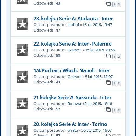
Odpowiedzi:
43
1
2
23. kolejka Serie A: Atalanta - Inter
Ostatni post autor:
kachol
«
16 lut 2015, 13:47
Odpowiedzi:
17
22. kolejka Serie A: Inter - Palermo
Ostatni post autor:
Czarson
«
15 lut 2015, 20:56
Odpowiedzi:
58
1
2
1/4 Pucharu Włoch: Napoli - Inter
Ostatni post autor:
Czarson
«
5 lut 2015, 18:07
Odpowiedzi:
43
1
2
21 kolejka Serie A: Sassuolo - Inter
Ostatni post autor:
Borowa
«
2 lut 2015, 18:18
Odpowiedzi:
52
1
2
20. kolejka Serie A: Inter - Torino
Ostatni post autor:
emika
«
26 sty 2015, 16:07
Odpowiedzi:
57