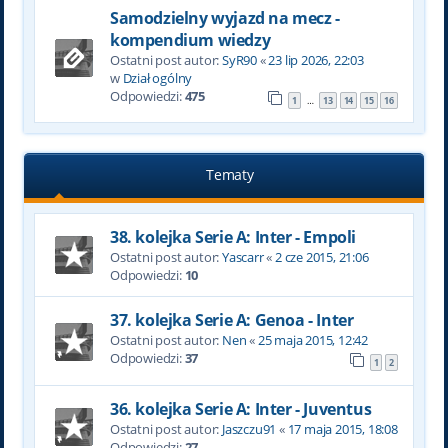
Samodzielny wyjazd na mecz -
kompendium wiedzy
Ostatni post autor:
SyR90
«
23 lip 2026, 22:03
w
Dział ogólny
Odpowiedzi:
475
1
13
14
15
16
…
Tematy
38. kolejka Serie A: Inter - Empoli
Ostatni post autor:
Yascarr
«
2 cze 2015, 21:06
Odpowiedzi:
10
37. kolejka Serie A: Genoa - Inter
Ostatni post autor:
Nen
«
25 maja 2015, 12:42
Odpowiedzi:
37
1
2
36. kolejka Serie A: Inter - Juventus
Ostatni post autor:
Jaszczu91
«
17 maja 2015, 18:08
Odpowiedzi:
27