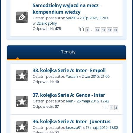
Samodzielny wyjazd na mecz -
kompendium wiedzy
Ostatni post autor:
SyR90
«
23 lip 2026, 22:03
w
Dział ogólny
Odpowiedzi:
475
1
13
14
15
16
…
Tematy
38. kolejka Serie A: Inter - Empoli
Ostatni post autor:
Yascarr
«
2 cze 2015, 21:06
Odpowiedzi:
10
37. kolejka Serie A: Genoa - Inter
Ostatni post autor:
Nen
«
25 maja 2015, 12:42
Odpowiedzi:
37
1
2
36. kolejka Serie A: Inter - Juventus
Ostatni post autor:
Jaszczu91
«
17 maja 2015, 18:08
Odpowiedzi:
27