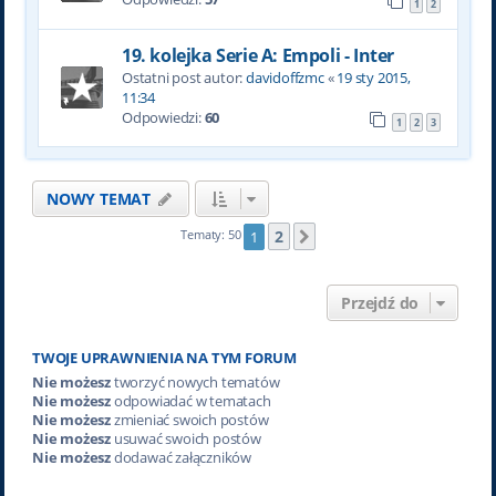
1
2
19. kolejka Serie A: Empoli - Inter
Ostatni post autor:
davidoffzmc
«
19 sty 2015,
11:34
Odpowiedzi:
60
1
2
3
NOWY TEMAT
2
Tematy: 50
1
Następna
Przejdź do
TWOJE UPRAWNIENIA NA TYM FORUM
Nie możesz
tworzyć nowych tematów
Nie możesz
odpowiadać w tematach
Nie możesz
zmieniać swoich postów
Nie możesz
usuwać swoich postów
Nie możesz
dodawać załączników