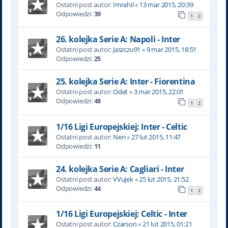
Ostatni post autor:
Imrahil
«
13 mar 2015, 20:39
Odpowiedzi:
39
1
2
26. kolejka Serie A: Napoli - Inter
Ostatni post autor:
Jaszczu91
«
9 mar 2015, 18:51
Odpowiedzi:
25
25. kolejka Serie A: Inter - Fiorentina
Ostatni post autor:
Odet
«
3 mar 2015, 22:01
Odpowiedzi:
48
1
2
1/16 Ligi Europejskiej: Inter - Celtic
Ostatni post autor:
Nen
«
27 lut 2015, 11:47
Odpowiedzi:
11
24. kolejka Serie A: Cagliari - Inter
Ostatni post autor:
VVujek
«
25 lut 2015, 21:52
Odpowiedzi:
44
1
2
1/16 Ligi Europejskiej: Celtic - Inter
Ostatni post autor:
Czarson
«
21 lut 2015, 01:21