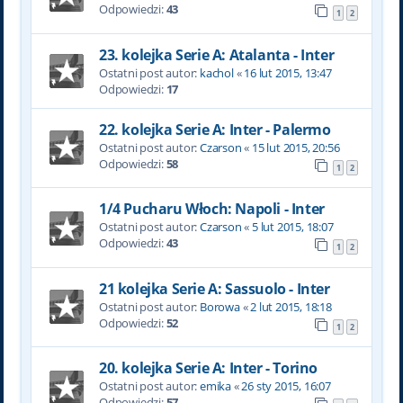
Odpowiedzi:
43
1
2
23. kolejka Serie A: Atalanta - Inter
Ostatni post autor:
kachol
«
16 lut 2015, 13:47
Odpowiedzi:
17
22. kolejka Serie A: Inter - Palermo
Ostatni post autor:
Czarson
«
15 lut 2015, 20:56
Odpowiedzi:
58
1
2
1/4 Pucharu Włoch: Napoli - Inter
Ostatni post autor:
Czarson
«
5 lut 2015, 18:07
Odpowiedzi:
43
1
2
21 kolejka Serie A: Sassuolo - Inter
Ostatni post autor:
Borowa
«
2 lut 2015, 18:18
Odpowiedzi:
52
1
2
20. kolejka Serie A: Inter - Torino
Ostatni post autor:
emika
«
26 sty 2015, 16:07
Odpowiedzi:
57