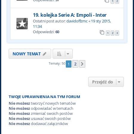
1
2
19. kolejka Serie A: Empoli - Inter
Ostatni post autor:
davidoffzmc
«
19 sty 2015,
11:34
Odpowiedzi:
60
1
2
3
NOWY TEMAT
2
Tematy: 50
1
Następna
Przejdź do
TWOJE UPRAWNIENIA NA TYM FORUM
Nie możesz
tworzyć nowych tematów
Nie możesz
odpowiadać w tematach
Nie możesz
zmieniać swoich postów
Nie możesz
usuwać swoich postów
Nie możesz
dodawać załączników