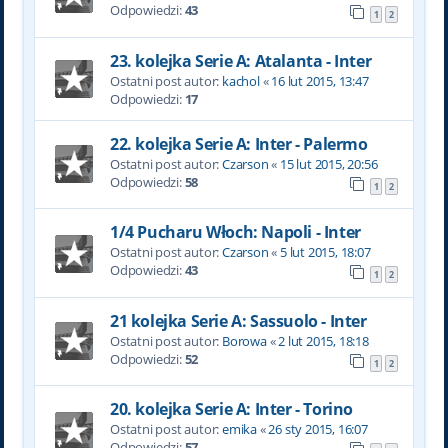
Odpowiedzi:
43
1
2
23. kolejka Serie A: Atalanta - Inter
Ostatni post autor:
kachol
«
16 lut 2015, 13:47
Odpowiedzi:
17
22. kolejka Serie A: Inter - Palermo
Ostatni post autor:
Czarson
«
15 lut 2015, 20:56
Odpowiedzi:
58
1
2
1/4 Pucharu Włoch: Napoli - Inter
Ostatni post autor:
Czarson
«
5 lut 2015, 18:07
Odpowiedzi:
43
1
2
21 kolejka Serie A: Sassuolo - Inter
Ostatni post autor:
Borowa
«
2 lut 2015, 18:18
Odpowiedzi:
52
1
2
20. kolejka Serie A: Inter - Torino
Ostatni post autor:
emika
«
26 sty 2015, 16:07
Odpowiedzi:
57