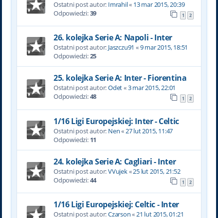
Ostatni post autor:
Imrahil
«
13 mar 2015, 20:39
Odpowiedzi:
39
1
2
26. kolejka Serie A: Napoli - Inter
Ostatni post autor:
Jaszczu91
«
9 mar 2015, 18:51
Odpowiedzi:
25
25. kolejka Serie A: Inter - Fiorentina
Ostatni post autor:
Odet
«
3 mar 2015, 22:01
Odpowiedzi:
48
1
2
1/16 Ligi Europejskiej: Inter - Celtic
Ostatni post autor:
Nen
«
27 lut 2015, 11:47
Odpowiedzi:
11
24. kolejka Serie A: Cagliari - Inter
Ostatni post autor:
VVujek
«
25 lut 2015, 21:52
Odpowiedzi:
44
1
2
1/16 Ligi Europejskiej: Celtic - Inter
Ostatni post autor:
Czarson
«
21 lut 2015, 01:21