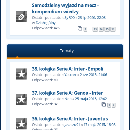
Samodzielny wyjazd na mecz -
kompendium wiedzy
Ostatni post autor:
SyR90
«
23 lip 2026, 22:03
w
Dział ogólny
Odpowiedzi:
475
1
13
14
15
16
…
Tematy
38. kolejka Serie A: Inter - Empoli
Ostatni post autor:
Yascarr
«
2 cze 2015, 21:06
Odpowiedzi:
10
37. kolejka Serie A: Genoa - Inter
Ostatni post autor:
Nen
«
25 maja 2015, 12:42
Odpowiedzi:
37
1
2
36. kolejka Serie A: Inter - Juventus
Ostatni post autor:
Jaszczu91
«
17 maja 2015, 18:08
Odpowiedzi:
27