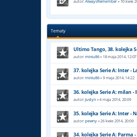
autor:
AlwaysRemember
»
10 kwie 2
Tematy
Ultimo Tango, 38. kolejka Se
autor:
miniu86
»
18 maja 2014, 12:07
37. kolejka Serie A: Inter - L
autor:
miniu86
»
9 maja 2014, 14:22
36. kolejka Serie A: milan -
autor:
Justyn
»
4 maja 2014, 20:09
35. kolejka Serie A: Inter - 
autor:
pewny
»
26 kwie 2014, 20:09
34. kolejka Serie A: Parma -