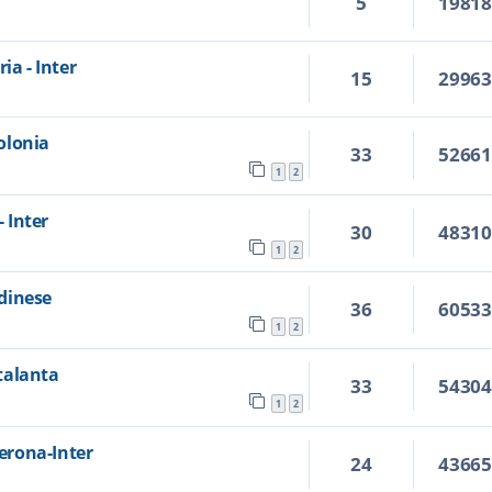
5
1981
ia - Inter
15
2996
Bolonia
33
5266
1
2
- Inter
30
4831
1
2
Udinese
36
6053
1
2
Atalanta
33
5430
1
2
Verona-Inter
24
4366