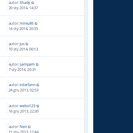
autor:
Shady
9
20 sty 2014, 14:37
autor:
miniu86
9
14 sty 2014, 20:35
autor:
jus
5
10 sty 2014, 00:13
autor:
sampam
7
7 sty 2014, 20:31
autor:
interfann
4
24 gru 2013, 02:53
autor:
webo123
1
16 gru 2013, 22:30
autor:
Nen
1
11 gru 2013, 11:44