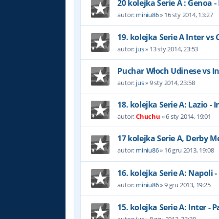
20 kolejka Serie A : Genoa - 
autor:
miniu86
»
16 sty 2014, 13:27
19. kolejka Serie A Inter vs
autor:
jus
»
13 sty 2014, 23:53
Puchar Włoch Udinese vs In
autor:
jus
»
9 sty 2014, 23:58
18. kolejka Serie A: Lazio - I
autor:
Chuchu
»
6 sty 2014, 19:01
17 kolejka Serie A, Derby M
autor:
miniu86
»
16 gru 2013, 19:08
16. kolejka Serie A: Napoli -
autor:
miniu86
»
9 gru 2013, 19:25
15. kolejka Serie A: Inter -