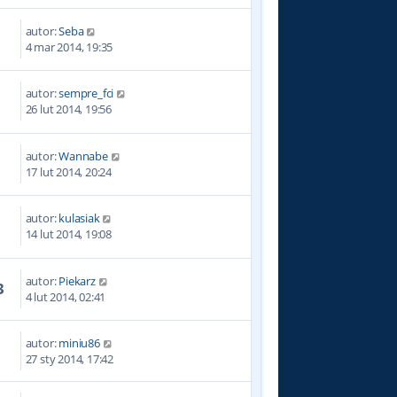
autor:
Seba
2
4 mar 2014, 19:35
autor:
sempre_fci
4
26 lut 2014, 19:56
autor:
Wannabe
2
17 lut 2014, 20:24
autor:
kulasiak
9
14 lut 2014, 19:08
autor:
Piekarz
3
4 lut 2014, 02:41
autor:
miniu86
9
27 sty 2014, 17:42