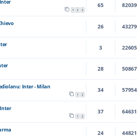
Inter
65
8203
1
2
3
 Chievo
26
4327
ter
3
2260
nter
28
5086
ediolanu: Inter - Milan
34
5795
1
2
 Inter
37
6463
1
2
 Parma
24
4482