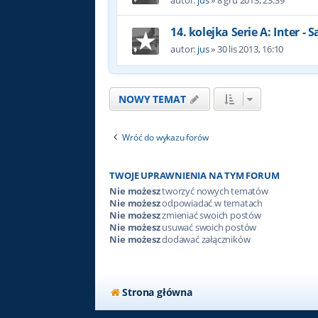
autor:
jus
»
8 gru 2013, 23:39
14. kolejka Serie A: Inter -
autor:
jus
»
30 lis 2013, 16:10
NOWY TEMAT
Wróć do wykazu forów
TWOJE UPRAWNIENIA NA TYM FORUM
Nie możesz
tworzyć nowych tematów
Nie możesz
odpowiadać w tematach
Nie możesz
zmieniać swoich postów
Nie możesz
usuwać swoich postów
Nie możesz
dodawać załączników
Strona główna