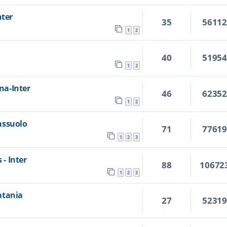
nter
35
5611
1
2
40
5195
1
2
ina-Inter
46
6235
1
2
Sassuolo
71
7761
1
2
3
 - Inter
88
10672
1
2
3
Catania
27
5231