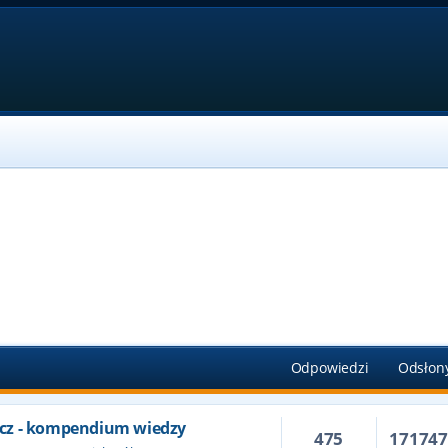
Odpowiedzi
Odsłon
cz - kompendium wiedzy
475
17174