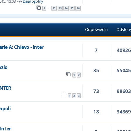
015, 13:03
» w
Dział ogólny
1
12
13
14
15
16
…
Odpowiedzi
Odsłon
rie A: Chievo - Inter
7
4092
azio
35
5504
1
2
 INTER
73
9860
1
2
3
Napoli
18
3436
 Inter