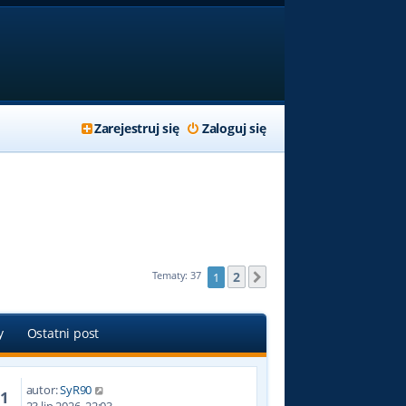
Zarejestruj się
Zaloguj się
2
Tematy: 37
1
Następna
y
Ostatni post
autor:
SyR90
71