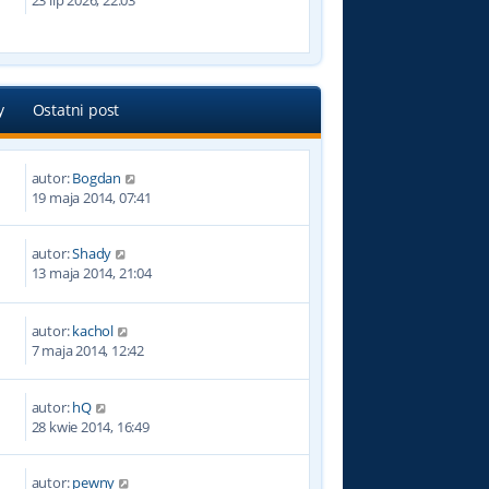
23 lip 2026, 22:03
y
Ostatni post
autor:
Bogdan
6
19 maja 2014, 07:41
autor:
Shady
5
13 maja 2014, 21:04
autor:
kachol
3
7 maja 2014, 12:42
autor:
hQ
9
28 kwie 2014, 16:49
autor:
pewny