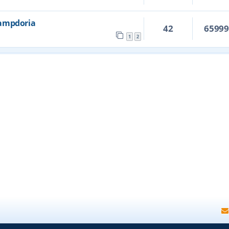
 Sampdoria
42
6599
1
2