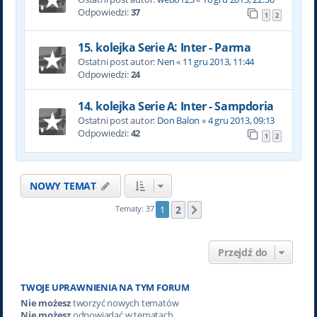
Odpowiedzi:
37
1
2
15. kolejka Serie A: Inter - Parma
Ostatni post autor:
Nen
«
11 gru 2013, 11:44
Odpowiedzi:
24
14. kolejka Serie A: Inter - Sampdoria
Ostatni post autor:
Don Balon
«
4 gru 2013, 09:13
Odpowiedzi:
42
1
2
NOWY TEMAT
2
Tematy: 37
1
Następna
Przejdź do
TWOJE UPRAWNIENIA NA TYM FORUM
Nie możesz
tworzyć nowych tematów
Nie możesz
odpowiadać w tematach