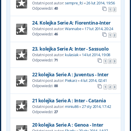
Ostatni post autor:
sempre_fci
«
26 lut 2014, 19:56
Odpowiedzi:
40
1
2
24. Kolejka Serie A: Fiorentina-Inter
Ostatni post autor:
Wannabe
«
17 lut 2014, 20:24
Odpowiedzi:
46
1
2
23. kolejka Serie A: Inter - Sassuolo
Ostatni post autor:
kulasiak
«
14 lut 2014, 19:08
Odpowiedzi:
71
1
2
3
22 kolejka Serie A : Juventus - Inter
Ostatni post autor:
Piekarz
«
4 lut 2014, 02:41
Odpowiedzi:
88
1
2
3
21 kolejka Serie A : Inter - Catania
Ostatni post autor:
miniu86
«
27 sty 2014, 17:42
Odpowiedzi:
27
20 kolejka Serie A : Genoa - Inter
Ostatni post autor:
Shady
«
20 sty 2014, 14:37