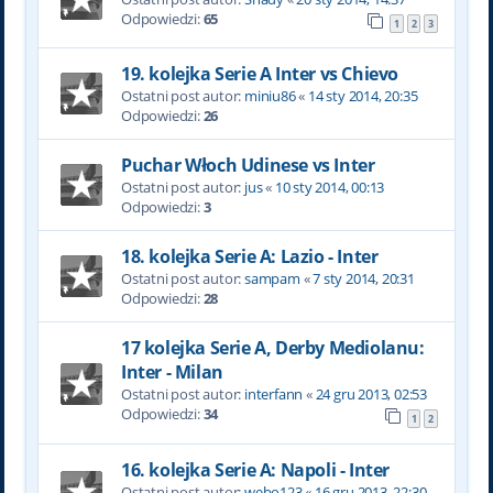
Odpowiedzi:
65
1
2
3
19. kolejka Serie A Inter vs Chievo
Ostatni post autor:
miniu86
«
14 sty 2014, 20:35
Odpowiedzi:
26
Puchar Włoch Udinese vs Inter
Ostatni post autor:
jus
«
10 sty 2014, 00:13
Odpowiedzi:
3
18. kolejka Serie A: Lazio - Inter
Ostatni post autor:
sampam
«
7 sty 2014, 20:31
Odpowiedzi:
28
17 kolejka Serie A, Derby Mediolanu:
Inter - Milan
Ostatni post autor:
interfann
«
24 gru 2013, 02:53
Odpowiedzi:
34
1
2
16. kolejka Serie A: Napoli - Inter
Ostatni post autor:
webo123
«
16 gru 2013, 22:30