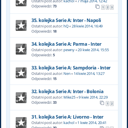
Ostatni post autor:
kachol
«
7 maja 2014, 12:42
Odpowiedzi:
73
1
2
3
35. kolejka Serie A: Inter - Napoli
Ostatni post autor:
hQ
«
28 kwie 2014, 16:49
Odpowiedzi:
18
34. kolejka Serie A: Parma - Inter
Ostatni post autor:
pewny
«
20 kwie 2014, 15:55
Odpowiedzi:
5
33. kolejka Serie A: Sampdoria - Inter
Ostatni post autor:
Nen
«
14 kwie 2014, 13:27
Odpowiedzi:
15
32. kolejka Serie A: Inter - Bolonia
Ostatni post autor:
Mike25
«
9 kwie 2014, 22:29
Odpowiedzi:
33
1
2
31. kolejka Serie A: Livorno - Inter
Ostatni post autor:
kachol
«
1 kwie 2014, 20:41
Odpowiedzi:
30