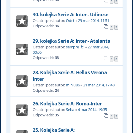
1
2
30. kolejka Serie A: Inter - Udinese
Ostatni post autor:
Odet
«
29 mar 2014, 11:51
Odpowiedzi:
36
1
2
29. kolejka Serie A: Inter - Atalanta
Ostatni post autor:
sempre_fci
«
27 mar 2014,
00:06
Odpowiedzi:
33
1
2
28. Kolejka Serie A: Hellas Verona-
Inter
Ostatni post autor:
miniu86
«
21 mar 2014, 17:48
Odpowiedzi:
24
26. Kolejka Serie A: Roma-Inter
Ostatni post autor:
Seba
«
4 mar 2014, 19:35
Odpowiedzi:
35
1
2
25. Kolejka Serie A: