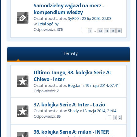
Samodzielny wyjazd na mecz -
kompendium wiedzy
Ostatni post autor:
SyR90
«
23 lip 2026, 22:03
w
Dział ogólny
Odpowiedzi:
475
1
13
14
15
16
…
Tematy
Ultimo Tango, 38. kolejka Serie A:
Chievo - Inter
Ostatni post autor:
Bogdan
«
19 maja 2014, 07:41
Odpowiedzi:
7
37. kolejka Serie A: Inter - Lazio
Ostatni post autor:
Shady
«
13 maja 2014, 21:04
Odpowiedzi:
35
1
2
36. kolejka Serie A: milan - INTER