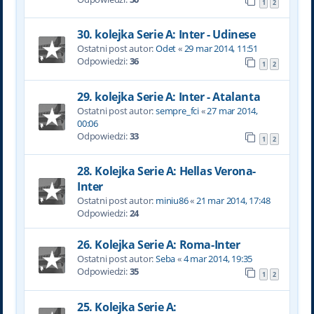
1
2
30. kolejka Serie A: Inter - Udinese
Ostatni post autor:
Odet
«
29 mar 2014, 11:51
Odpowiedzi:
36
1
2
29. kolejka Serie A: Inter - Atalanta
Ostatni post autor:
sempre_fci
«
27 mar 2014,
00:06
Odpowiedzi:
33
1
2
28. Kolejka Serie A: Hellas Verona-
Inter
Ostatni post autor:
miniu86
«
21 mar 2014, 17:48
Odpowiedzi:
24
26. Kolejka Serie A: Roma-Inter
Ostatni post autor:
Seba
«
4 mar 2014, 19:35
Odpowiedzi:
35
1
2
25. Kolejka Serie A: