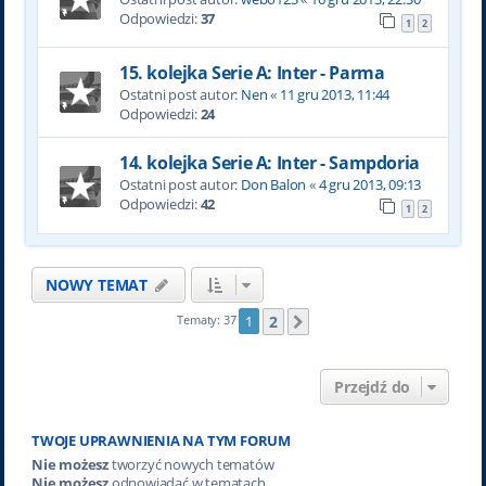
Odpowiedzi:
37
1
2
15. kolejka Serie A: Inter - Parma
Ostatni post autor:
Nen
«
11 gru 2013, 11:44
Odpowiedzi:
24
14. kolejka Serie A: Inter - Sampdoria
Ostatni post autor:
Don Balon
«
4 gru 2013, 09:13
Odpowiedzi:
42
1
2
NOWY TEMAT
2
Tematy: 37
1
Następna
Przejdź do
TWOJE UPRAWNIENIA NA TYM FORUM
Nie możesz
tworzyć nowych tematów
Nie możesz
odpowiadać w tematach