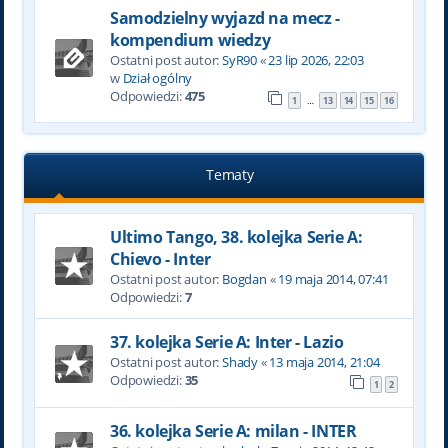
Samodzielny wyjazd na mecz -
kompendium wiedzy
Ostatni post autor:
SyR90
«
23 lip 2026, 22:03
w
Dział ogólny
Odpowiedzi:
475
1
13
14
15
16
…
Tematy
Ultimo Tango, 38. kolejka Serie A:
Chievo - Inter
Ostatni post autor:
Bogdan
«
19 maja 2014, 07:41
Odpowiedzi:
7
37. kolejka Serie A: Inter - Lazio
Ostatni post autor:
Shady
«
13 maja 2014, 21:04
Odpowiedzi:
35
1
2
36. kolejka Serie A: milan - INTER