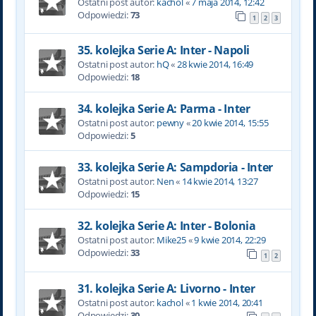
Ostatni post autor:
kachol
«
7 maja 2014, 12:42
Odpowiedzi:
73
1
2
3
35. kolejka Serie A: Inter - Napoli
Ostatni post autor:
hQ
«
28 kwie 2014, 16:49
Odpowiedzi:
18
34. kolejka Serie A: Parma - Inter
Ostatni post autor:
pewny
«
20 kwie 2014, 15:55
Odpowiedzi:
5
33. kolejka Serie A: Sampdoria - Inter
Ostatni post autor:
Nen
«
14 kwie 2014, 13:27
Odpowiedzi:
15
32. kolejka Serie A: Inter - Bolonia
Ostatni post autor:
Mike25
«
9 kwie 2014, 22:29
Odpowiedzi:
33
1
2
31. kolejka Serie A: Livorno - Inter
Ostatni post autor:
kachol
«
1 kwie 2014, 20:41
Odpowiedzi:
30