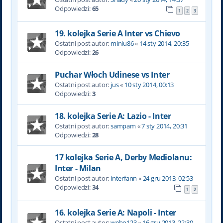
Odpowiedzi:
65
1
2
3
19. kolejka Serie A Inter vs Chievo
Ostatni post autor:
miniu86
«
14 sty 2014, 20:35
Odpowiedzi:
26
Puchar Włoch Udinese vs Inter
Ostatni post autor:
jus
«
10 sty 2014, 00:13
Odpowiedzi:
3
18. kolejka Serie A: Lazio - Inter
Ostatni post autor:
sampam
«
7 sty 2014, 20:31
Odpowiedzi:
28
17 kolejka Serie A, Derby Mediolanu:
Inter - Milan
Ostatni post autor:
interfann
«
24 gru 2013, 02:53
Odpowiedzi:
34
1
2
16. kolejka Serie A: Napoli - Inter
Ostatni post autor:
webo123
«
16 gru 2013, 22:30