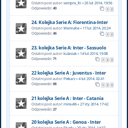
Ostatni post autor:
sempre_fci
«
26 lut 2014, 19:56
Odpowiedzi:
40
1
2
24. Kolejka Serie A: Fiorentina-Inter
Ostatni post autor:
Wannabe
«
17 lut 2014, 20:24
Odpowiedzi:
46
1
2
23. kolejka Serie A: Inter - Sassuolo
Ostatni post autor:
kulasiak
«
14 lut 2014, 19:08
Odpowiedzi:
71
1
2
3
22 kolejka Serie A : Juventus - Inter
Ostatni post autor:
Piekarz
«
4 lut 2014, 02:41
Odpowiedzi:
88
1
2
3
21 kolejka Serie A : Inter - Catania
Ostatni post autor:
miniu86
«
27 sty 2014, 17:42
Odpowiedzi:
27
20 kolejka Serie A : Genoa - Inter
Ostatni post autor:
Shady
«
20 sty 2014, 14:37