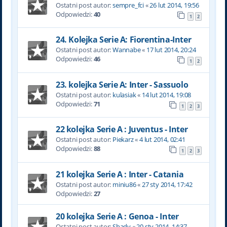
Ostatni post autor:
sempre_fci
«
26 lut 2014, 19:56
Odpowiedzi:
40
1
2
24. Kolejka Serie A: Fiorentina-Inter
Ostatni post autor:
Wannabe
«
17 lut 2014, 20:24
Odpowiedzi:
46
1
2
23. kolejka Serie A: Inter - Sassuolo
Ostatni post autor:
kulasiak
«
14 lut 2014, 19:08
Odpowiedzi:
71
1
2
3
22 kolejka Serie A : Juventus - Inter
Ostatni post autor:
Piekarz
«
4 lut 2014, 02:41
Odpowiedzi:
88
1
2
3
21 kolejka Serie A : Inter - Catania
Ostatni post autor:
miniu86
«
27 sty 2014, 17:42
Odpowiedzi:
27
20 kolejka Serie A : Genoa - Inter
Ostatni post autor:
Shady
«
20 sty 2014, 14:37