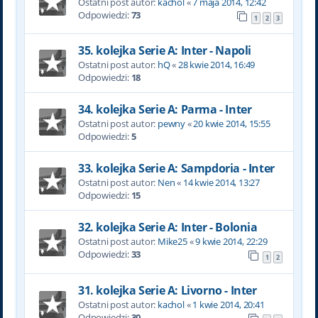
Ostatni post autor:
kachol
«
7 maja 2014, 12:42
Odpowiedzi:
73
1
2
3
35. kolejka Serie A: Inter - Napoli
Ostatni post autor:
hQ
«
28 kwie 2014, 16:49
Odpowiedzi:
18
34. kolejka Serie A: Parma - Inter
Ostatni post autor:
pewny
«
20 kwie 2014, 15:55
Odpowiedzi:
5
33. kolejka Serie A: Sampdoria - Inter
Ostatni post autor:
Nen
«
14 kwie 2014, 13:27
Odpowiedzi:
15
32. kolejka Serie A: Inter - Bolonia
Ostatni post autor:
Mike25
«
9 kwie 2014, 22:29
Odpowiedzi:
33
1
2
31. kolejka Serie A: Livorno - Inter
Ostatni post autor:
kachol
«
1 kwie 2014, 20:41
Odpowiedzi:
30