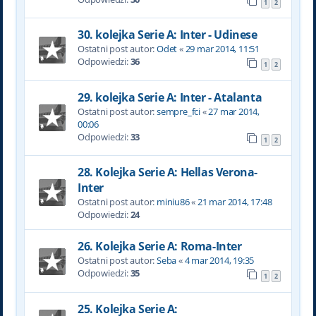
1
2
30. kolejka Serie A: Inter - Udinese
Ostatni post autor:
Odet
«
29 mar 2014, 11:51
Odpowiedzi:
36
1
2
29. kolejka Serie A: Inter - Atalanta
Ostatni post autor:
sempre_fci
«
27 mar 2014,
00:06
Odpowiedzi:
33
1
2
28. Kolejka Serie A: Hellas Verona-
Inter
Ostatni post autor:
miniu86
«
21 mar 2014, 17:48
Odpowiedzi:
24
26. Kolejka Serie A: Roma-Inter
Ostatni post autor:
Seba
«
4 mar 2014, 19:35
Odpowiedzi:
35
1
2
25. Kolejka Serie A: