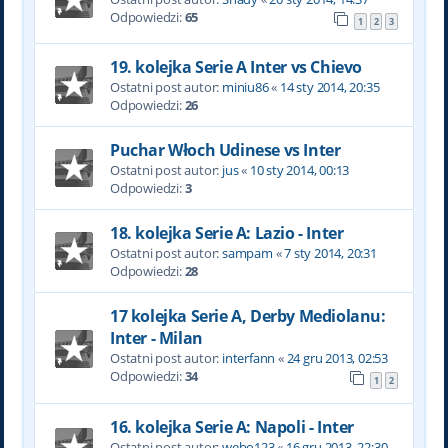
Odpowiedzi:
65
1
2
3
19. kolejka Serie A Inter vs Chievo
Ostatni post autor:
miniu86
«
14 sty 2014, 20:35
Odpowiedzi:
26
Puchar Włoch Udinese vs Inter
Ostatni post autor:
jus
«
10 sty 2014, 00:13
Odpowiedzi:
3
18. kolejka Serie A: Lazio - Inter
Ostatni post autor:
sampam
«
7 sty 2014, 20:31
Odpowiedzi:
28
17 kolejka Serie A, Derby Mediolanu:
Inter - Milan
Ostatni post autor:
interfann
«
24 gru 2013, 02:53
Odpowiedzi:
34
1
2
16. kolejka Serie A: Napoli - Inter
Ostatni post autor:
webo123
«
16 gru 2013, 22:30