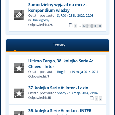
Samodzielny wyjazd na mecz -
kompendium wiedzy
Ostatni post autor:
SyR90
«
23 lip 2026, 22:03
w
Dział ogólny
Odpowiedzi:
475
1
13
14
15
16
…
Tematy
Ultimo Tango, 38. kolejka Serie A:
Chievo - Inter
Ostatni post autor:
Bogdan
«
19 maja 2014, 07:41
Odpowiedzi:
7
37. kolejka Serie A: Inter - Lazio
Ostatni post autor:
Shady
«
13 maja 2014, 21:04
Odpowiedzi:
35
1
2
36. kolejka Serie A: milan - INTER