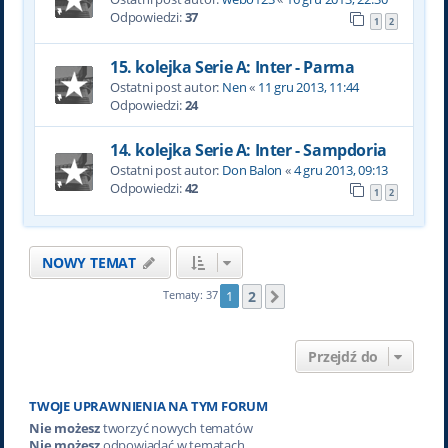
Odpowiedzi:
37
1
2
15. kolejka Serie A: Inter - Parma
Ostatni post autor:
Nen
«
11 gru 2013, 11:44
Odpowiedzi:
24
14. kolejka Serie A: Inter - Sampdoria
Ostatni post autor:
Don Balon
«
4 gru 2013, 09:13
Odpowiedzi:
42
1
2
NOWY TEMAT
2
Tematy: 37
1
Następna
Przejdź do
TWOJE UPRAWNIENIA NA TYM FORUM
Nie możesz
tworzyć nowych tematów
Nie możesz
odpowiadać w tematach