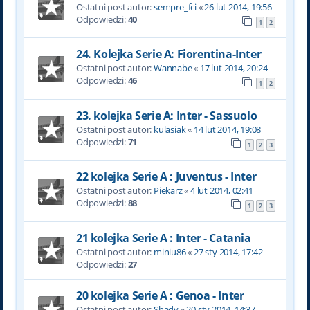
Ostatni post autor:
sempre_fci
«
26 lut 2014, 19:56
Odpowiedzi:
40
1
2
24. Kolejka Serie A: Fiorentina-Inter
Ostatni post autor:
Wannabe
«
17 lut 2014, 20:24
Odpowiedzi:
46
1
2
23. kolejka Serie A: Inter - Sassuolo
Ostatni post autor:
kulasiak
«
14 lut 2014, 19:08
Odpowiedzi:
71
1
2
3
22 kolejka Serie A : Juventus - Inter
Ostatni post autor:
Piekarz
«
4 lut 2014, 02:41
Odpowiedzi:
88
1
2
3
21 kolejka Serie A : Inter - Catania
Ostatni post autor:
miniu86
«
27 sty 2014, 17:42
Odpowiedzi:
27
20 kolejka Serie A : Genoa - Inter
Ostatni post autor:
Shady
«
20 sty 2014, 14:37