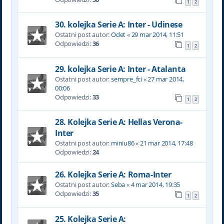
1
2
30. kolejka Serie A: Inter - Udinese
Ostatni post autor:
Odet
«
29 mar 2014, 11:51
Odpowiedzi:
36
1
2
29. kolejka Serie A: Inter - Atalanta
Ostatni post autor:
sempre_fci
«
27 mar 2014,
00:06
Odpowiedzi:
33
1
2
28. Kolejka Serie A: Hellas Verona-
Inter
Ostatni post autor:
miniu86
«
21 mar 2014, 17:48
Odpowiedzi:
24
26. Kolejka Serie A: Roma-Inter
Ostatni post autor:
Seba
«
4 mar 2014, 19:35
Odpowiedzi:
35
1
2
25. Kolejka Serie A: