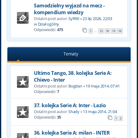
Samodzielny wyjazd na mecz -
kompendium wiedzy
Ostatni post autor:
SyR90
«
23 lip 2026, 22:03
w
Dział ogólny
Odpowiedzi:
475
1
13
14
15
16
…
Tematy
Ultimo Tango, 38. kolejka Serie A:
Chievo - Inter
Ostatni post autor:
Bogdan
«
19 maja 2014, 07:41
Odpowiedzi:
7
37. kolejka Serie A: Inter - Lazio
Ostatni post autor:
Shady
«
13 maja 2014, 21:04
Odpowiedzi:
35
1
2
36. kolejka Serie A: milan - INTER