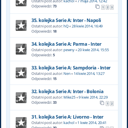
Ostatni post autor:
kachol
«
7 maja 2014, 12:42
Odpowiedzi:
73
1
2
3
35. kolejka Serie A: Inter - Napoli
Ostatni post autor:
hQ
«
28 kwie 2014, 16:49
Odpowiedzi:
18
34. kolejka Serie A: Parma - Inter
Ostatni post autor:
pewny
«
20 kwie 2014, 15:55
Odpowiedzi:
5
33. kolejka Serie A: Sampdoria - Inter
Ostatni post autor:
Nen
«
14 kwie 2014, 13:27
Odpowiedzi:
15
32. kolejka Serie A: Inter - Bolonia
Ostatni post autor:
Mike25
«
9 kwie 2014, 22:29
Odpowiedzi:
33
1
2
31. kolejka Serie A: Livorno - Inter
Ostatni post autor:
kachol
«
1 kwie 2014, 20:41
Odpowiedzi:
30