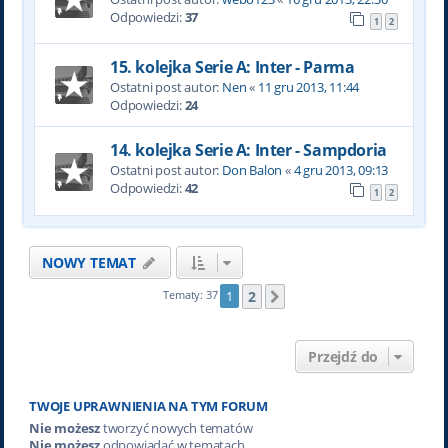
Odpowiedzi:
37
1
2
15. kolejka Serie A: Inter - Parma
Ostatni post autor:
Nen
«
11 gru 2013, 11:44
Odpowiedzi:
24
14. kolejka Serie A: Inter - Sampdoria
Ostatni post autor:
Don Balon
«
4 gru 2013, 09:13
Odpowiedzi:
42
1
2
NOWY TEMAT
2
Tematy: 37
1
Następna
Przejdź do
TWOJE UPRAWNIENIA NA TYM FORUM
Nie możesz
tworzyć nowych tematów
Nie możesz
odpowiadać w tematach