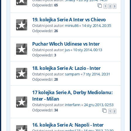
Odpowiedzi:
65
1
2
3
19. kolejka Serie A Inter vs Chievo
Ostatni post autor:
miniu86
«
14 sty 2014, 20:35
Odpowiedzi:
26
Puchar Włoch Udinese vs Inter
Ostatni post autor:
jus
«
10 sty 2014, 00:13
Odpowiedzi:
3
18. kolejka Serie A: Lazio - Inter
Ostatni post autor:
sampam
«
7 sty 2014, 20:31
Odpowiedzi:
28
17 kolejka Serie A, Derby Mediolanu:
Inter - Milan
Ostatni post autor:
interfann
«
24 gru 2013, 02:53
Odpowiedzi:
34
1
2
16. kolejka Serie A: Napoli - Inter
Ostatni post autor:
webo123
«
16 gru 2013, 22:30