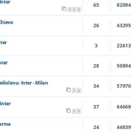
Inter
65
8209
1
2
3
 Chievo
26
4329
ter
3
2261
nter
28
5089
ediolanu: Inter - Milan
34
5797
1
2
 Inter
37
6466
1
2
 Parma
24
4483