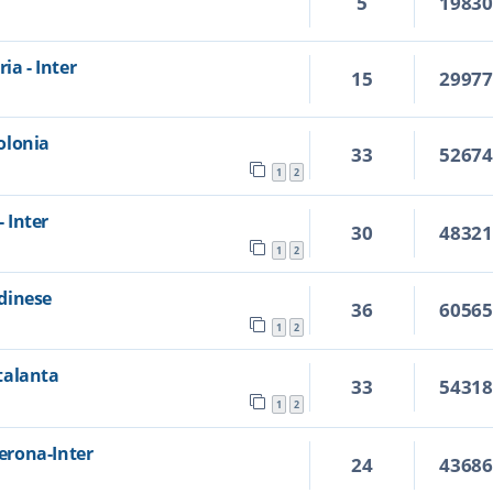
5
1983
ia - Inter
15
2997
Bolonia
33
5267
1
2
- Inter
30
4832
1
2
Udinese
36
6056
1
2
Atalanta
33
5431
1
2
Verona-Inter
24
4368