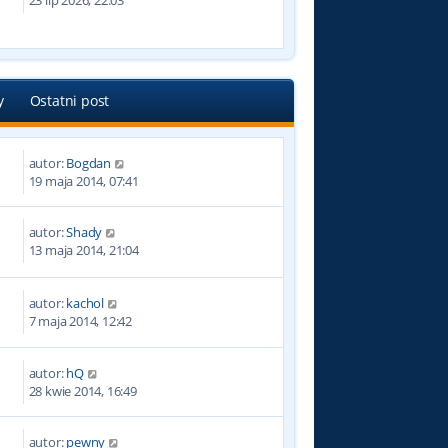
23 lip 2026, 22:03
y
Ostatni post
autor:
Bogdan
0
19 maja 2014, 07:41
autor:
Shady
1
13 maja 2014, 21:04
autor:
kachol
0
7 maja 2014, 12:42
autor:
hQ
9
28 kwie 2014, 16:49
autor:
pewny