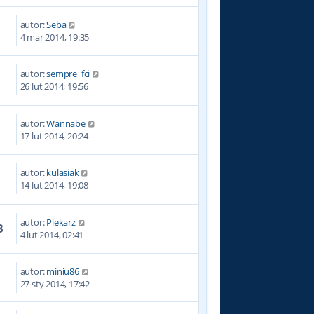
autor:
Seba
2
4 mar 2014, 19:35
autor:
sempre_fci
8
26 lut 2014, 19:56
autor:
Wannabe
1
17 lut 2014, 20:24
autor:
kulasiak
1
14 lut 2014, 19:08
autor:
Piekarz
3
4 lut 2014, 02:41
autor:
miniu86
3
27 sty 2014, 17:42