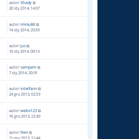
autor:
Shady
4
20 sty 2014, 14:37
autor:
miniu86
5
14 sty 2014, 20:35
autor:
jus
3
10 sty 2014, 00:13
autor:
sampam
4
7 sty 2014, 20:31
autor:
interfann
0
24 gru 2013, 02:53
autor:
webo123
8
16 gru 2013, 22:30
autor:
Nen
9
11 gru 2013, 11:44