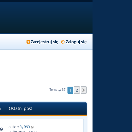
Zarejestruj się
Zaloguj się
2
Tematy: 37
1
Następna
y
Ostatni post
autor:
SyR90
89