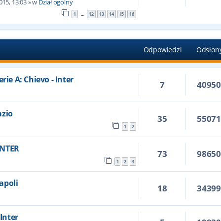
015, 13:03
» w
Dział ogólny
1
12
13
14
15
16
…
Odpowiedzi
Odsłon
rie A: Chievo - Inter
7
4095
azio
35
5507
1
2
 INTER
73
9865
1
2
3
Napoli
18
3439
 Inter