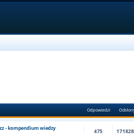
Odpowiedzi
Odsłon
cz - kompendium wiedzy
475
17182