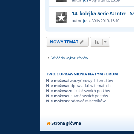
autor:
jus
»
8 gru 2013, 23:39
14. kolejka Serie A: Inter -
autor:
jus
»
30 lis 2013, 16:10
NOWY TEMAT
Wróć do wykazu forów
TWOJE UPRAWNIENIA NA TYM FORUM
Nie możesz
tworzyć nowych tematów
Nie możesz
odpowiadać w tematach
Nie możesz
zmieniać swoich postów
Nie możesz
usuwać swoich postów
Nie możesz
dodawać załączników
Strona główna