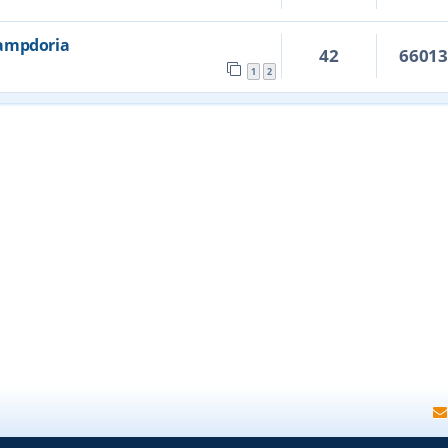
 Sampdoria
42
6601
1
2