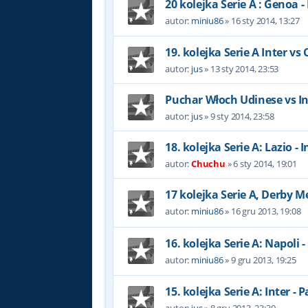
20 kolejka Serie A : Genoa - 
autor:
miniu86
»
16 sty 2014, 13:27
19. kolejka Serie A Inter vs
autor:
jus
»
13 sty 2014, 23:53
Puchar Włoch Udinese vs In
autor:
jus
»
9 sty 2014, 23:58
18. kolejka Serie A: Lazio - I
autor:
Chuchu
»
6 sty 2014, 19:01
17 kolejka Serie A, Derby M
autor:
miniu86
»
16 gru 2013, 19:08
16. kolejka Serie A: Napoli -
autor:
miniu86
»
9 gru 2013, 19:25
15. kolejka Serie A: Inter -