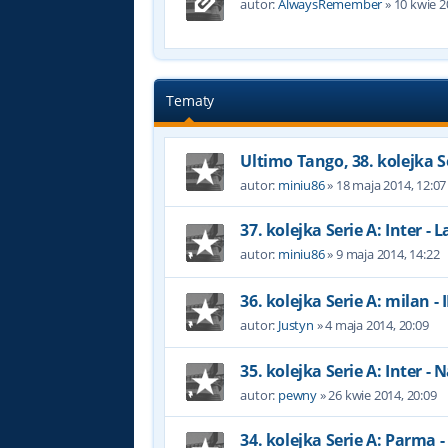
autor:
AlwaysRemember
»
10 kwie 2
Tematy
Ultimo Tango, 38. kolejka Se
autor:
miniu86
»
18 maja 2014, 12:07
37. kolejka Serie A: Inter - L
autor:
miniu86
»
9 maja 2014, 14:22
36. kolejka Serie A: milan -
autor:
Justyn
»
4 maja 2014, 20:09
35. kolejka Serie A: Inter - 
autor:
pewny
»
26 kwie 2014, 20:09
34. kolejka Serie A: Parma -