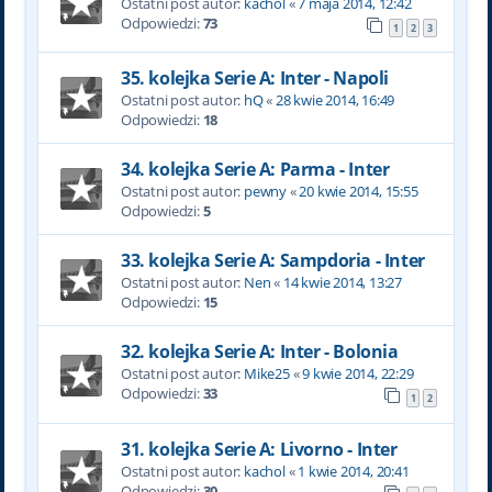
Ostatni post autor:
kachol
«
7 maja 2014, 12:42
Odpowiedzi:
73
1
2
3
35. kolejka Serie A: Inter - Napoli
Ostatni post autor:
hQ
«
28 kwie 2014, 16:49
Odpowiedzi:
18
34. kolejka Serie A: Parma - Inter
Ostatni post autor:
pewny
«
20 kwie 2014, 15:55
Odpowiedzi:
5
33. kolejka Serie A: Sampdoria - Inter
Ostatni post autor:
Nen
«
14 kwie 2014, 13:27
Odpowiedzi:
15
32. kolejka Serie A: Inter - Bolonia
Ostatni post autor:
Mike25
«
9 kwie 2014, 22:29
Odpowiedzi:
33
1
2
31. kolejka Serie A: Livorno - Inter
Ostatni post autor:
kachol
«
1 kwie 2014, 20:41
Odpowiedzi:
30