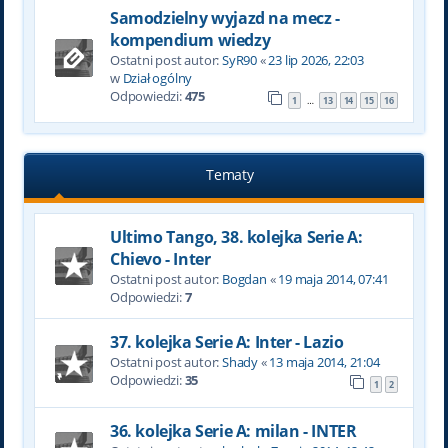
Samodzielny wyjazd na mecz -
kompendium wiedzy
Ostatni post autor:
SyR90
«
23 lip 2026, 22:03
w
Dział ogólny
Odpowiedzi:
475
1
13
14
15
16
…
Tematy
Ultimo Tango, 38. kolejka Serie A:
Chievo - Inter
Ostatni post autor:
Bogdan
«
19 maja 2014, 07:41
Odpowiedzi:
7
37. kolejka Serie A: Inter - Lazio
Ostatni post autor:
Shady
«
13 maja 2014, 21:04
Odpowiedzi:
35
1
2
36. kolejka Serie A: milan - INTER