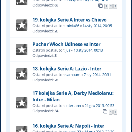
Odpowiedzi:
65
1
2
3
19. kolejka Serie A Inter vs Chievo
Ostatni post autor:
miniu86
«
14 sty 2014, 20:35
Odpowiedzi:
26
Puchar Włoch Udinese vs Inter
Ostatni post autor:
jus
«
10 sty 2014, 00:13
Odpowiedzi:
3
18. kolejka Serie A: Lazio - Inter
Ostatni post autor:
sampam
«
7 sty 2014, 20:31
Odpowiedzi:
28
17 kolejka Serie A, Derby Mediolanu:
Inter - Milan
Ostatni post autor:
interfann
«
24 gru 2013, 02:53
Odpowiedzi:
34
1
2
16. kolejka Serie A: Napoli - Inter
Ostatni post autor:
webo123
«
16 gru 2013, 22:30