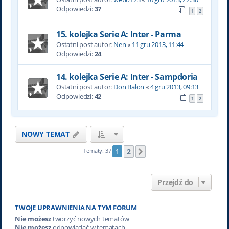
Odpowiedzi:
37
1
2
15. kolejka Serie A: Inter - Parma
Ostatni post autor:
Nen
«
11 gru 2013, 11:44
Odpowiedzi:
24
14. kolejka Serie A: Inter - Sampdoria
Ostatni post autor:
Don Balon
«
4 gru 2013, 09:13
Odpowiedzi:
42
1
2
NOWY TEMAT
2
Tematy: 37
1
Następna
Przejdź do
TWOJE UPRAWNIENIA NA TYM FORUM
Nie możesz
tworzyć nowych tematów
Nie możesz
odpowiadać w tematach