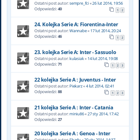
Ostatni post autor:
sempre_fci
«
26 lut 2014, 19:56
Odpowiedzi:
40
1
2
24. Kolejka Serie A: Fiorentina-Inter
Ostatni post autor:
Wannabe
«
17 lut 2014, 20:24
Odpowiedzi:
46
1
2
23. kolejka Serie A: Inter - Sassuolo
Ostatni post autor:
kulasiak
«
14 lut 2014, 19:08
Odpowiedzi:
71
1
2
3
22 kolejka Serie A : Juventus - Inter
Ostatni post autor:
Piekarz
«
4 lut 2014, 02:41
Odpowiedzi:
88
1
2
3
21 kolejka Serie A : Inter - Catania
Ostatni post autor:
miniu86
«
27 sty 2014, 17:42
Odpowiedzi:
27
20 kolejka Serie A : Genoa - Inter
Ostatni post autor:
Shady
«
20 sty 2014, 14:37