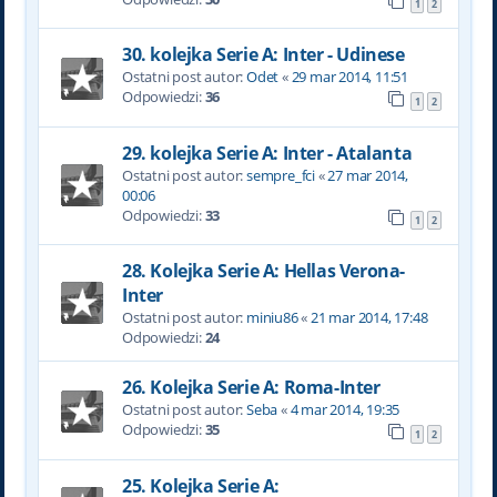
1
2
30. kolejka Serie A: Inter - Udinese
Ostatni post autor:
Odet
«
29 mar 2014, 11:51
Odpowiedzi:
36
1
2
29. kolejka Serie A: Inter - Atalanta
Ostatni post autor:
sempre_fci
«
27 mar 2014,
00:06
Odpowiedzi:
33
1
2
28. Kolejka Serie A: Hellas Verona-
Inter
Ostatni post autor:
miniu86
«
21 mar 2014, 17:48
Odpowiedzi:
24
26. Kolejka Serie A: Roma-Inter
Ostatni post autor:
Seba
«
4 mar 2014, 19:35
Odpowiedzi:
35
1
2
25. Kolejka Serie A: