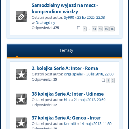
Samodzielny wyjazd na mecz -
kompendium wiedzy
Ostatni post autor:
SyR90
«
23 lip 2026, 22:03
w
Dział ogólny
Odpowiedzi:
475
1
13
14
15
16
…
Tematy
2. kolejka Serie A: Inter - Roma
Ostatni post autor:
orgelspieler
«
30 lis 2018, 22:00
Odpowiedzi:
35
1
2
38 kolejka Serie A: Inter - Udinese
Ostatni post autor:
hbk
«
21 maja 2013, 20:59
Odpowiedzi:
22
37 kolejka Serie A: Genoa - Inter
Ostatni post autor:
Kermitt
«
14 maja 2013, 11:30
Odpowiedzi:
29