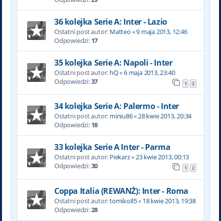
36 kolejka Serie A: Inter - Lazio
Ostatni post autor:
Matteo
«
9 maja 2013, 12:46
Odpowiedzi:
17
35 kolejka Serie A: Napoli - Inter
Ostatni post autor:
hQ
«
6 maja 2013, 23:40
Odpowiedzi:
37
1
2
34 kolejka Serie A: Palermo - Inter
Ostatni post autor:
miniu86
«
28 kwie 2013, 20:34
Odpowiedzi:
18
33 kolejka Serie A Inter - Parma
Ostatni post autor:
Piekarz
«
23 kwie 2013, 00:13
Odpowiedzi:
30
1
2
Coppa Italia (REWANŻ): Inter - Roma
Ostatni post autor:
tomiko85
«
18 kwie 2013, 19:38
Odpowiedzi:
28