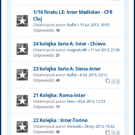
1/16 finału LE: Inter Mediolan - CFR
Cluj
Ostatni post autor:
Raffal
«
15 lut 2013, 19:55
Odpowiedzi:
16
24 kolejka Serie A: Inter - Chievo
Ostatni post autor:
magneto86
«
11 lut 2013, 21:36
Odpowiedzi:
21
23 kolejka Serie A: Siena-Inter
Ostatni post autor:
Raffal
«
8 lut 2013, 22:12
Odpowiedzi:
49
1
2
21 Kolejka: Roma-Inter
Ostatni post autor:
Nen
«
8 lut 2013, 12:53
Odpowiedzi:
17
22 Kolejka : Inter-Torino
Ostatni post autor:
miniu86
«
28 sty 2013, 19:32
Odpowiedzi:
39
1
2