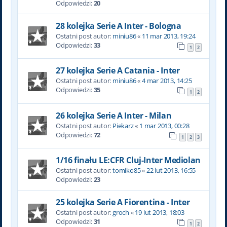
Odpowiedzi:
20
28 kolejka Serie A Inter - Bologna
Ostatni post autor:
miniu86
«
11 mar 2013, 19:24
Odpowiedzi:
33
1
2
27 kolejka Serie A Catania - Inter
Ostatni post autor:
miniu86
«
4 mar 2013, 14:25
Odpowiedzi:
35
1
2
26 kolejka Serie A Inter - Milan
Ostatni post autor:
Piekarz
«
1 mar 2013, 00:28
Odpowiedzi:
72
1
2
3
1/16 finału LE:CFR Cluj-Inter Mediolan
Ostatni post autor:
tomiko85
«
22 lut 2013, 16:55
Odpowiedzi:
23
25 kolejka Serie A Fiorentina - Inter
Ostatni post autor:
groch
«
19 lut 2013, 18:03
Odpowiedzi:
31
1
2