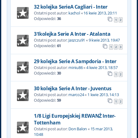
32 kolejka SerieA Cagliari - Inter
Ostatni post autor:
kachol
«
16 kwie 2013, 20:11
Odpowiedzi:
36
1
2
31kolejka Serie A Inter - Atalanta
Ostatni post autor:
Jaszczu91
«
9 kwie 2013, 19:47
Odpowiedzi:
61
1
2
3
29 kolejka Serie A Sampdoria - Inter
Ostatni post autor:
miniu86
«
4 kwie 2013, 18:57
Odpowiedzi:
30
1
2
30 kolejka Serie A Inter - Juventus
Ostatni post autor:
marco24
«
1 kwie 2013, 14:13
Odpowiedzi:
59
1
2
1/8 Ligi Europejskiej REWANŻ Inter-
Tottenham
Ostatni post autor:
Don Balon
«
15 mar 2013,
10:48