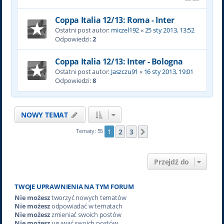
Coppa Italia 12/13: Roma - Inter
Ostatni post autor:
miczel192
«
25 sty 2013, 13:52
Odpowiedzi:
2
Coppa Italia 12/13: Inter - Bologna
Ostatni post autor:
Jaszczu91
«
16 sty 2013, 19:01
Odpowiedzi:
8
NOWY TEMAT
2
3
Tematy: 55
1
Następna
Przejdź do
TWOJE UPRAWNIENIA NA TYM FORUM
Nie możesz
tworzyć nowych tematów
Nie możesz
odpowiadać w tematach
Nie możesz
zmieniać swoich postów
Nie możesz
usuwać swoich postów