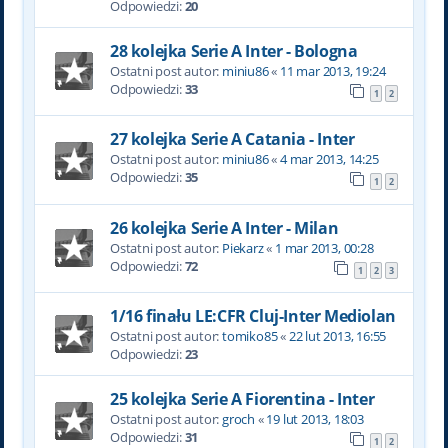
Odpowiedzi:
20
28 kolejka Serie A Inter - Bologna
Ostatni post autor:
miniu86
«
11 mar 2013, 19:24
Odpowiedzi:
33
1
2
27 kolejka Serie A Catania - Inter
Ostatni post autor:
miniu86
«
4 mar 2013, 14:25
Odpowiedzi:
35
1
2
26 kolejka Serie A Inter - Milan
Ostatni post autor:
Piekarz
«
1 mar 2013, 00:28
Odpowiedzi:
72
1
2
3
1/16 finału LE:CFR Cluj-Inter Mediolan
Ostatni post autor:
tomiko85
«
22 lut 2013, 16:55
Odpowiedzi:
23
25 kolejka Serie A Fiorentina - Inter
Ostatni post autor:
groch
«
19 lut 2013, 18:03
Odpowiedzi:
31
1
2