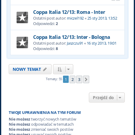
Coppa Italia 12/13: Roma - Inter
Ostatni post autor:
miczel192
«
25 sty 2013, 13:52
Odpowiedzi:
2
Coppa Italia 12/13: Inter - Bologna
Ostatni post autor:
Jaszczu91
«
16 sty 2013, 19:01
Odpowiedzi:
8
NOWY TEMAT
2
3
Tematy: 55
1
Następna
Przejdź do
TWOJE UPRAWNIENIA NA TYM FORUM
Nie możesz
tworzyć nowych tematów
Nie możesz
odpowiadać w tematach
Nie możesz
zmieniać swoich postów
Nie możesz
usuwać swoich postów