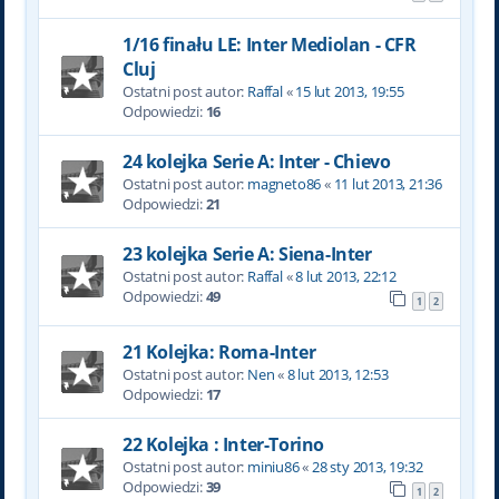
1/16 finału LE: Inter Mediolan - CFR
Cluj
Ostatni post autor:
Raffal
«
15 lut 2013, 19:55
Odpowiedzi:
16
24 kolejka Serie A: Inter - Chievo
Ostatni post autor:
magneto86
«
11 lut 2013, 21:36
Odpowiedzi:
21
23 kolejka Serie A: Siena-Inter
Ostatni post autor:
Raffal
«
8 lut 2013, 22:12
Odpowiedzi:
49
1
2
21 Kolejka: Roma-Inter
Ostatni post autor:
Nen
«
8 lut 2013, 12:53
Odpowiedzi:
17
22 Kolejka : Inter-Torino
Ostatni post autor:
miniu86
«
28 sty 2013, 19:32
Odpowiedzi:
39
1
2