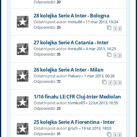
Odpowiedzi:
20
28 kolejka Serie A Inter - Bologna
Ostatni post autor:
miniu86
«
11 mar 2013, 19:24
Odpowiedzi:
33
1
2
27 kolejka Serie A Catania - Inter
Ostatni post autor:
miniu86
«
4 mar 2013, 14:25
Odpowiedzi:
35
1
2
26 kolejka Serie A Inter - Milan
Ostatni post autor:
Piekarz
«
1 mar 2013, 00:28
Odpowiedzi:
72
1
2
3
1/16 finału LE:CFR Cluj-Inter Mediolan
Ostatni post autor:
tomiko85
«
22 lut 2013, 16:55
Odpowiedzi:
23
25 kolejka Serie A Fiorentina - Inter
Ostatni post autor:
groch
«
19 lut 2013, 18:03
Odpowiedzi:
31
1
2