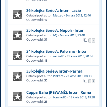
36 kolejka Serie A: Inter - Lazio
Ostatni post autor:
Matteo
«
9 maja 2013, 12:46
Odpowiedzi:
17
35 kolejka Serie A: Napoli - Inter
Ostatni post autor:
hQ
«
6 maja 2013, 23:40
Odpowiedzi:
37
1
2
34 kolejka Serie A: Palermo - Inter
Ostatni post autor:
miniu86
«
28 kwie 2013, 20:34
Odpowiedzi:
18
33 kolejka Serie A Inter - Parma
Ostatni post autor:
Piekarz
«
23 kwie 2013, 00:13
Odpowiedzi:
30
1
2
Coppa Italia (REWANŻ): Inter - Roma
Ostatni post autor:
tomiko85
«
18 kwie 2013, 19:38
Odpowiedzi:
28