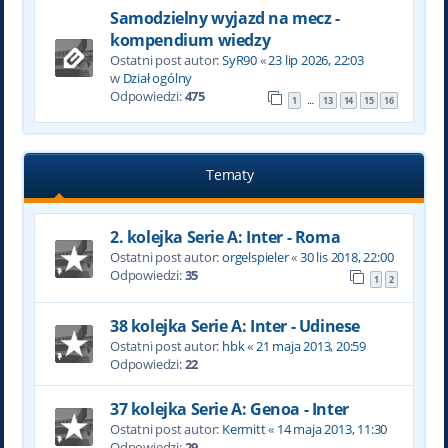
Samodzielny wyjazd na mecz -
kompendium wiedzy
Ostatni post autor:
SyR90
«
23 lip 2026, 22:03
w
Dział ogólny
Odpowiedzi:
475
1
13
14
15
16
…
Tematy
2. kolejka Serie A: Inter - Roma
Ostatni post autor:
orgelspieler
«
30 lis 2018, 22:00
Odpowiedzi:
35
1
2
38 kolejka Serie A: Inter - Udinese
Ostatni post autor:
hbk
«
21 maja 2013, 20:59
Odpowiedzi:
22
37 kolejka Serie A: Genoa - Inter
Ostatni post autor:
Kermitt
«
14 maja 2013, 11:30
Odpowiedzi:
29