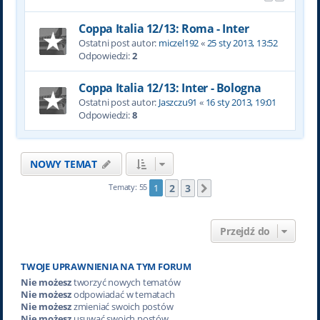
Coppa Italia 12/13: Roma - Inter
Ostatni post autor:
miczel192
«
25 sty 2013, 13:52
Odpowiedzi:
2
Coppa Italia 12/13: Inter - Bologna
Ostatni post autor:
Jaszczu91
«
16 sty 2013, 19:01
Odpowiedzi:
8
NOWY TEMAT
2
3
Tematy: 55
1
Następna
Przejdź do
TWOJE UPRAWNIENIA NA TYM FORUM
Nie możesz
tworzyć nowych tematów
Nie możesz
odpowiadać w tematach
Nie możesz
zmieniać swoich postów
Nie możesz
usuwać swoich postów