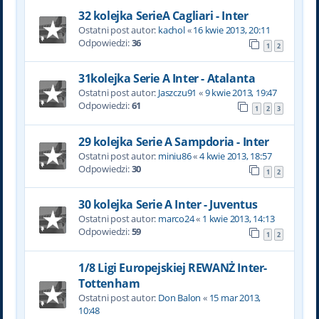
32 kolejka SerieA Cagliari - Inter
Ostatni post autor:
kachol
«
16 kwie 2013, 20:11
Odpowiedzi:
36
1
2
31kolejka Serie A Inter - Atalanta
Ostatni post autor:
Jaszczu91
«
9 kwie 2013, 19:47
Odpowiedzi:
61
1
2
3
29 kolejka Serie A Sampdoria - Inter
Ostatni post autor:
miniu86
«
4 kwie 2013, 18:57
Odpowiedzi:
30
1
2
30 kolejka Serie A Inter - Juventus
Ostatni post autor:
marco24
«
1 kwie 2013, 14:13
Odpowiedzi:
59
1
2
1/8 Ligi Europejskiej REWANŻ Inter-
Tottenham
Ostatni post autor:
Don Balon
«
15 mar 2013,
10:48