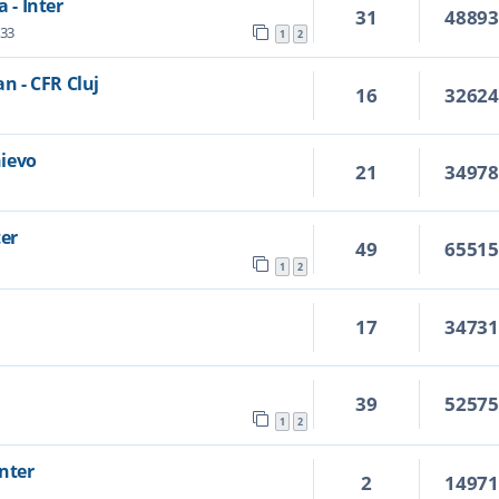
 - Inter
31
4889
:33
1
2
an - CFR Cluj
16
3262
hievo
21
3497
ter
49
6551
1
2
17
3473
39
5257
1
2
Inter
2
1497