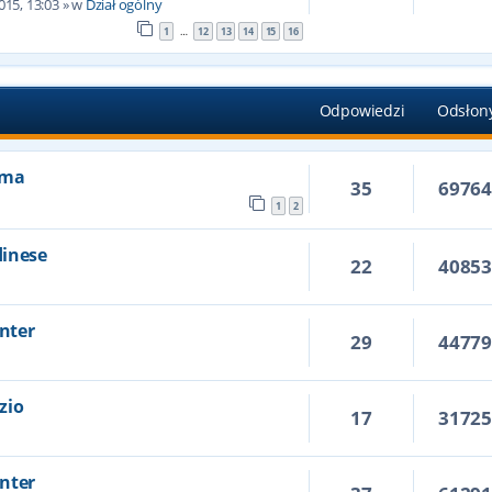
015, 13:03
» w
Dział ogólny
1
12
13
14
15
16
…
Odpowiedzi
Odsłon
Roma
35
6976
1
2
dinese
22
4085
Inter
29
4477
azio
17
3172
Inter