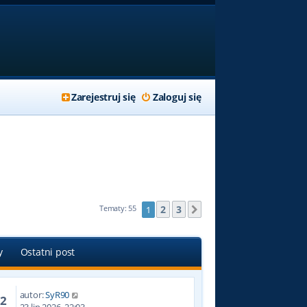
Zarejestruj się
Zaloguj się
2
3
Tematy: 55
1
Następna
y
Ostatni post
autor:
SyR90
72