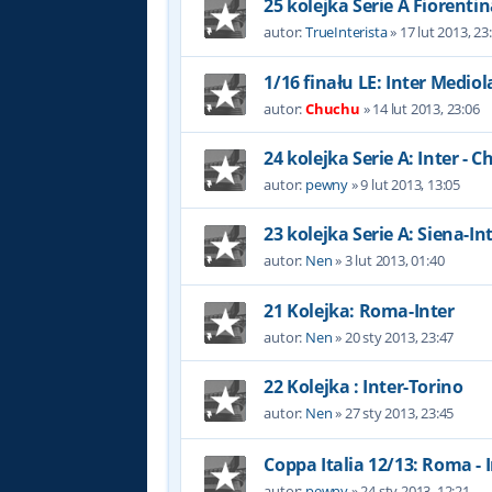
25 kolejka Serie A Fiorentina
autor:
TrueInterista
»
17 lut 2013, 23
1/16 finału LE: Inter Mediol
autor:
Chuchu
»
14 lut 2013, 23:06
24 kolejka Serie A: Inter - C
autor:
pewny
»
9 lut 2013, 13:05
23 kolejka Serie A: Siena-In
autor:
Nen
»
3 lut 2013, 01:40
21 Kolejka: Roma-Inter
autor:
Nen
»
20 sty 2013, 23:47
22 Kolejka : Inter-Torino
autor:
Nen
»
27 sty 2013, 23:45
Coppa Italia 12/13: Roma - 
autor:
pewny
»
24 sty 2013, 12:21