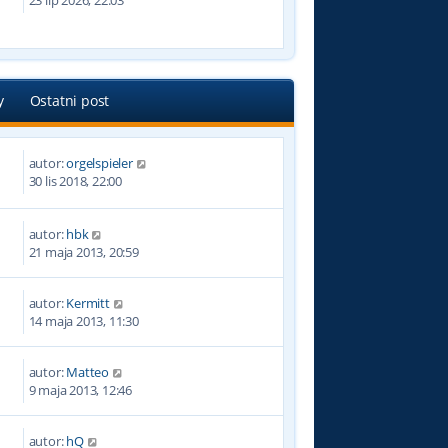
23 lip 2026, 22:03
y
Ostatni post
autor:
orgelspieler
4
30 lis 2018, 22:00
autor:
hbk
3
21 maja 2013, 20:59
autor:
Kermitt
9
14 maja 2013, 11:30
autor:
Matteo
5
9 maja 2013, 12:46
autor:
hQ