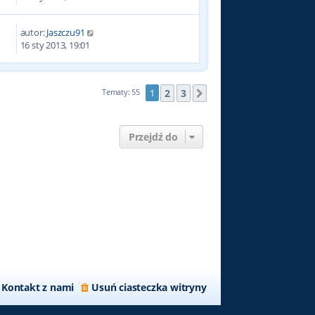
autor:
Jaszczu91
9
16 sty 2013, 19:01
2
3
Tematy: 55
1
Następna
Przejdź do
Kontakt z nami
Usuń ciasteczka witryny