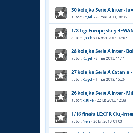
30 kolejka Serie A Inter - J
autor:
Kogel
»
28 mar 2013, 00:06
1/8 Ligi Europejskiej REW
autor:
groch
»
14 mar 2013, 18:02
28 kolejka Serie A Inter - B
autor:
Kogel
»
8 mar 2013, 11:41
27 kolejka Serie A Catania -
autor:
Kogel
»
1 mar 2013, 15:26
26 kolejka Serie A Inter - Mi
autor:
kisuke
»
22 lut 2013, 12:38
1/16 finału LE:CFR Cluj-Int
autor:
Nen
»
20 lut 2013, 01:03