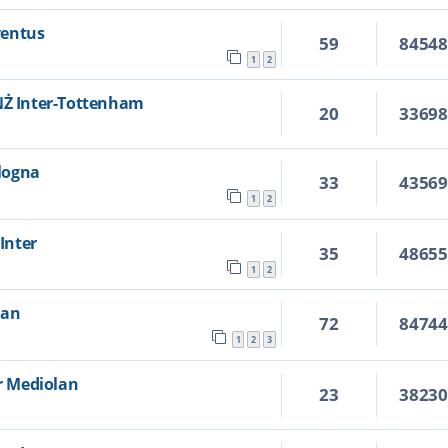
uventus
59
8454
1
2
ANŻ Inter-Tottenham
20
3369
ologna
33
4356
1
2
 Inter
35
4865
1
2
lan
72
8474
1
2
3
er Mediolan
23
3823