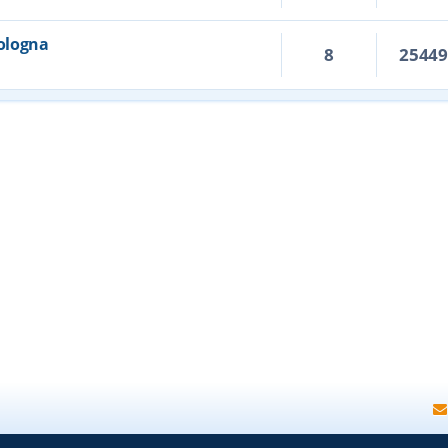
Bologna
8
2544