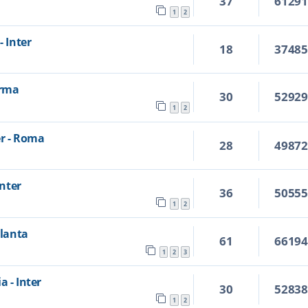
37
6129
1
2
- Inter
18
3748
arma
30
5292
1
2
er - Roma
28
4987
Inter
36
5055
1
2
alanta
61
6619
1
2
3
a - Inter
30
5283
1
2