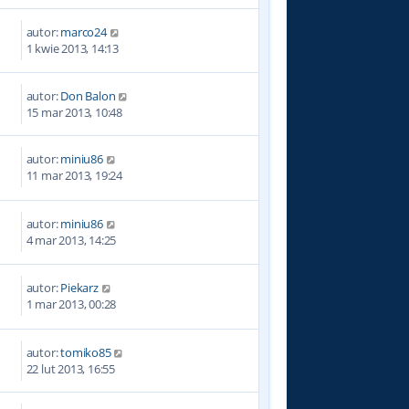
autor:
marco24
8
1 kwie 2013, 14:13
autor:
Don Balon
8
15 mar 2013, 10:48
autor:
miniu86
9
11 mar 2013, 19:24
autor:
miniu86
5
4 mar 2013, 14:25
autor:
Piekarz
4
1 mar 2013, 00:28
autor:
tomiko85
0
22 lut 2013, 16:55