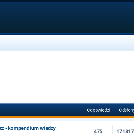
Odpowiedzi
Odsłon
cz - kompendium wiedzy
475
17181