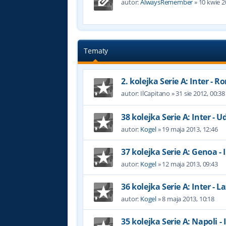
autor:
AlwaysRemember
»
10 kwie 2
Tematy
2. kolejka Serie A: Inter - 
autor:
IlCapitano
»
31 sie 2012, 00:38
38 kolejka Serie A: Inter - U
autor:
Kogel
»
19 maja 2013, 12:46
37 kolejka Serie A: Genoa - 
autor:
Kogel
»
12 maja 2013, 09:43
36 kolejka Serie A: Inter - L
autor:
Kogel
»
8 maja 2013, 10:18
35 kolejka Serie A: Napoli - 