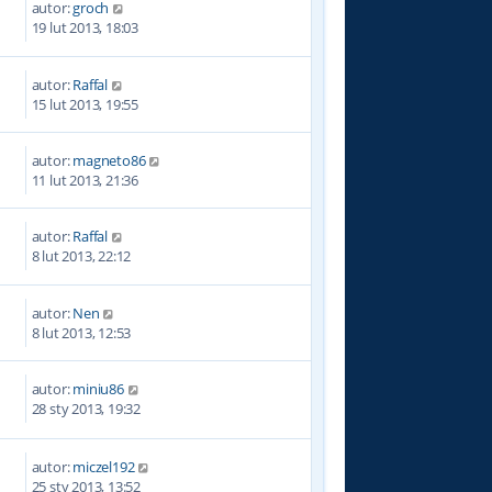
autor:
groch
3
19 lut 2013, 18:03
autor:
Raffal
4
15 lut 2013, 19:55
autor:
magneto86
8
11 lut 2013, 21:36
autor:
Raffal
5
8 lut 2013, 22:12
autor:
Nen
1
8 lut 2013, 12:53
autor:
miniu86
5
28 sty 2013, 19:32
autor:
miczel192
1
25 sty 2013, 13:52