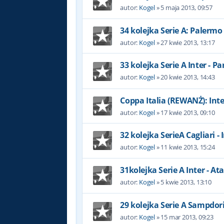
autor:
Kogel
»
5 maja 2013, 09:57
34 kolejka Serie A: Palermo 
autor:
Kogel
»
27 kwie 2013, 13:17
33 kolejka Serie A Inter - P
autor:
Kogel
»
20 kwie 2013, 14:43
Coppa Italia (REWANŻ): Int
autor:
Kogel
»
17 kwie 2013, 09:10
32 kolejka SerieA Cagliari - 
autor:
Kogel
»
11 kwie 2013, 15:24
31kolejka Serie A Inter - At
autor:
Kogel
»
5 kwie 2013, 13:10
29 kolejka Serie A Sampdori
autor:
Kogel
»
15 mar 2013, 09:23