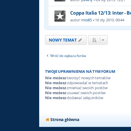
Coppa Italia 12/13: Inter - 
autor:
mio85
»
16 sty 2013, 00:44
NOWY TEMAT
Wróć do wykazu forów
TWOJE UPRAWNIENIA NA TYM FORUM
Nie możesz
tworzyć nowych tematów
Nie możesz
odpowiadać w tematach
Nie możesz
zmieniać swoich postów
Nie możesz
usuwać swoich postów
Nie możesz
dodawać załączników
Strona główna