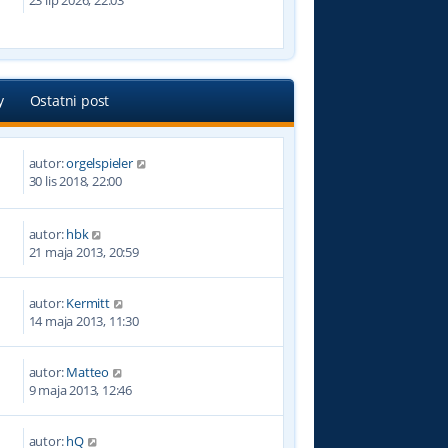
23 lip 2026, 22:03
y
Ostatni post
autor:
orgelspieler
9
30 lis 2018, 22:00
autor:
hbk
4
21 maja 2013, 20:59
autor:
Kermitt
3
14 maja 2013, 11:30
autor:
Matteo
9
9 maja 2013, 12:46
autor:
hQ