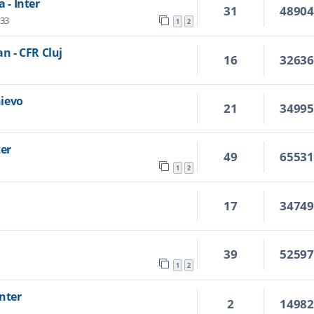
 - Inter
31
4890
:33
1
2
an - CFR Cluj
16
3263
hievo
21
3499
ter
49
6553
1
2
17
3474
39
5259
1
2
Inter
2
1498