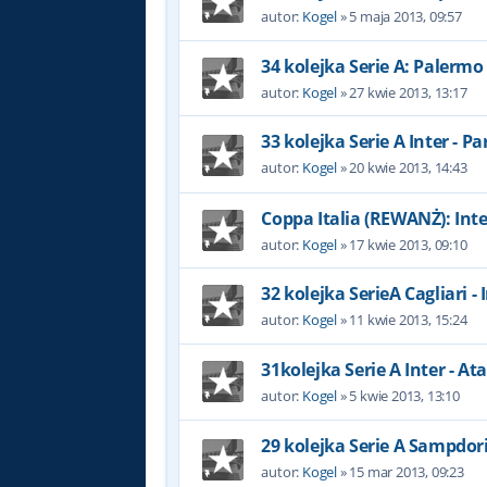
autor:
Kogel
»
5 maja 2013, 09:57
34 kolejka Serie A: Palermo 
autor:
Kogel
»
27 kwie 2013, 13:17
33 kolejka Serie A Inter - P
autor:
Kogel
»
20 kwie 2013, 14:43
Coppa Italia (REWANŻ): Int
autor:
Kogel
»
17 kwie 2013, 09:10
32 kolejka SerieA Cagliari - 
autor:
Kogel
»
11 kwie 2013, 15:24
31kolejka Serie A Inter - At
autor:
Kogel
»
5 kwie 2013, 13:10
29 kolejka Serie A Sampdori
autor:
Kogel
»
15 mar 2013, 09:23