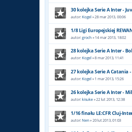
30 kolejka Serie A Inter - J
autor:
Kogel
»
28 mar 2013, 00:06
1/8 Ligi Europejskiej REW
autor:
groch
»
14 mar 2013, 18:02
28 kolejka Serie A Inter - B
autor:
Kogel
»
8 mar 2013, 11:41
27 kolejka Serie A Catania -
autor:
Kogel
»
1 mar 2013, 15:26
26 kolejka Serie A Inter - Mi
autor:
kisuke
»
22 lut 2013, 12:38
1/16 finału LE:CFR Cluj-Int
autor:
Nen
»
20 lut 2013, 01:03