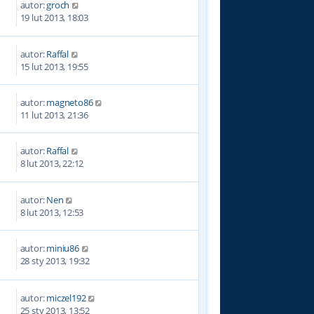
autor:
groch
4
19 lut 2013, 18:03
autor:
Raffal
6
15 lut 2013, 19:55
autor:
magneto86
5
11 lut 2013, 21:36
autor:
Raffal
1
8 lut 2013, 22:12
autor:
Nen
9
8 lut 2013, 12:53
autor:
miniu86
7
28 sty 2013, 19:32
autor:
miczel192
2
25 sty 2013, 13:52