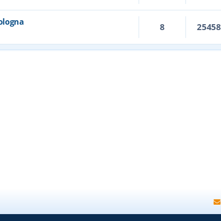
Bologna
8
2545