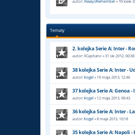
autor:
AlwaysRemember
»
10 kwie 2
Tematy
2. kolejka Serie A: Inter - 
autor:
IlCapitano
»
31 sie 2012, 00:38
38 kolejka Serie A: Inter - U
autor:
Kogel
»
19 maja 2013, 12:46
37 kolejka Serie A: Genoa - 
autor:
Kogel
»
12 maja 2013, 09:43
36 kolejka Serie A: Inter - L
autor:
Kogel
»
8 maja 2013, 10:18
35 kolejka Serie A: Napoli - 