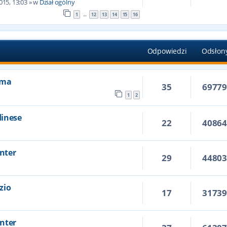
015, 13:03
» w
Dział ogólny
1
12
13
14
15
16
…
Odpowiedzi
Odsłon
Roma
35
6977
1
2
dinese
22
4086
Inter
29
4480
azio
17
3173
Inter