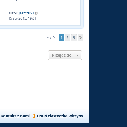
autor:
Jaszczu91
8
16 sty 2013, 19:01
2
3
Tematy: 55
1
Następna
Przejdź do
Kontakt z nami
Usuń ciasteczka witryny