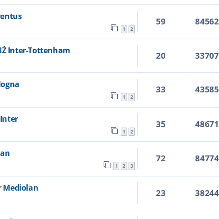
uventus
59
8456
1
2
ANŻ Inter-Tottenham
20
3370
ologna
33
4358
1
2
 Inter
35
4867
1
2
lan
72
8477
1
2
3
er Mediolan
23
3824