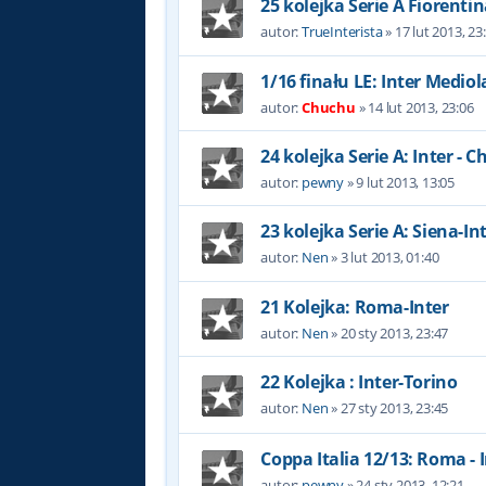
25 kolejka Serie A Fiorentina
autor:
TrueInterista
»
17 lut 2013, 23
1/16 finału LE: Inter Mediol
autor:
Chuchu
»
14 lut 2013, 23:06
24 kolejka Serie A: Inter - C
autor:
pewny
»
9 lut 2013, 13:05
23 kolejka Serie A: Siena-In
autor:
Nen
»
3 lut 2013, 01:40
21 Kolejka: Roma-Inter
autor:
Nen
»
20 sty 2013, 23:47
22 Kolejka : Inter-Torino
autor:
Nen
»
27 sty 2013, 23:45
Coppa Italia 12/13: Roma - 
autor:
pewny
»
24 sty 2013, 12:21