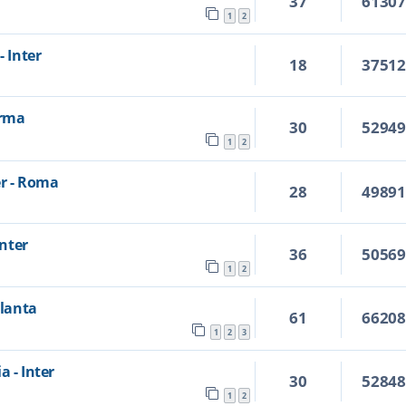
37
6130
1
2
- Inter
18
3751
arma
30
5294
1
2
er - Roma
28
4989
Inter
36
5056
1
2
alanta
61
6620
1
2
3
a - Inter
30
5284
1
2