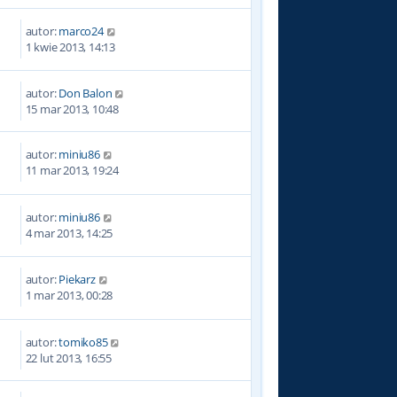
autor:
marco24
2
1 kwie 2013, 14:13
autor:
Don Balon
7
15 mar 2013, 10:48
autor:
miniu86
5
11 mar 2013, 19:24
autor:
miniu86
1
4 mar 2013, 14:25
autor:
Piekarz
4
1 mar 2013, 00:28
autor:
tomiko85
4
22 lut 2013, 16:55