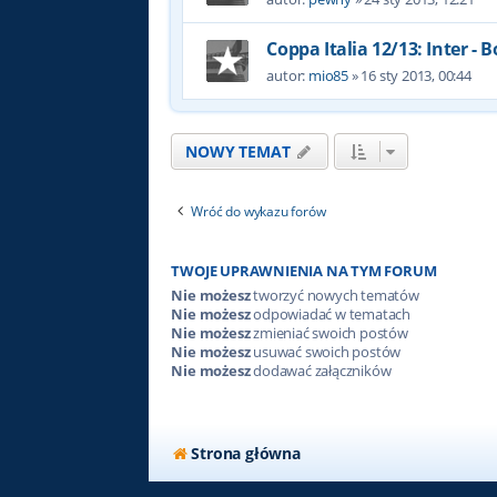
Coppa Italia 12/13: Inter - 
autor:
mio85
»
16 sty 2013, 00:44
NOWY TEMAT
Wróć do wykazu forów
TWOJE UPRAWNIENIA NA TYM FORUM
Nie możesz
tworzyć nowych tematów
Nie możesz
odpowiadać w tematach
Nie możesz
zmieniać swoich postów
Nie możesz
usuwać swoich postów
Nie możesz
dodawać załączników
Strona główna