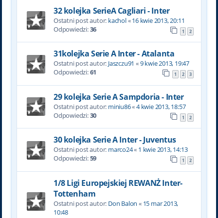
32 kolejka SerieA Cagliari - Inter
Ostatni post autor:
kachol
«
16 kwie 2013, 20:11
Odpowiedzi:
36
1
2
31kolejka Serie A Inter - Atalanta
Ostatni post autor:
Jaszczu91
«
9 kwie 2013, 19:47
Odpowiedzi:
61
1
2
3
29 kolejka Serie A Sampdoria - Inter
Ostatni post autor:
miniu86
«
4 kwie 2013, 18:57
Odpowiedzi:
30
1
2
30 kolejka Serie A Inter - Juventus
Ostatni post autor:
marco24
«
1 kwie 2013, 14:13
Odpowiedzi:
59
1
2
1/8 Ligi Europejskiej REWANŻ Inter-
Tottenham
Ostatni post autor:
Don Balon
«
15 mar 2013,
10:48