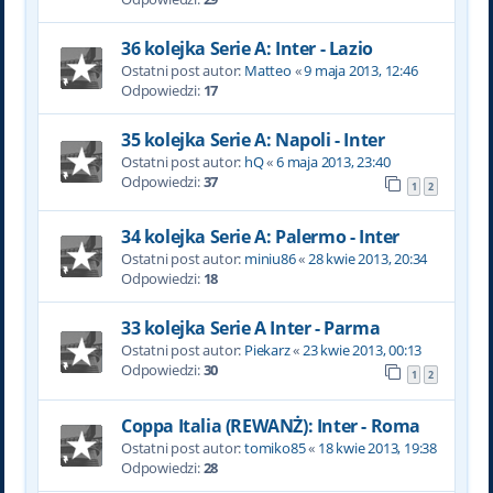
36 kolejka Serie A: Inter - Lazio
Ostatni post autor:
Matteo
«
9 maja 2013, 12:46
Odpowiedzi:
17
35 kolejka Serie A: Napoli - Inter
Ostatni post autor:
hQ
«
6 maja 2013, 23:40
Odpowiedzi:
37
1
2
34 kolejka Serie A: Palermo - Inter
Ostatni post autor:
miniu86
«
28 kwie 2013, 20:34
Odpowiedzi:
18
33 kolejka Serie A Inter - Parma
Ostatni post autor:
Piekarz
«
23 kwie 2013, 00:13
Odpowiedzi:
30
1
2
Coppa Italia (REWANŻ): Inter - Roma
Ostatni post autor:
tomiko85
«
18 kwie 2013, 19:38
Odpowiedzi:
28