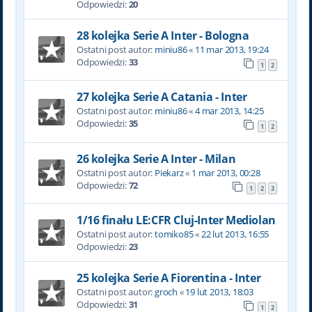
Odpowiedzi:
20
28 kolejka Serie A Inter - Bologna
Ostatni post autor:
miniu86
«
11 mar 2013, 19:24
Odpowiedzi:
33
1
2
27 kolejka Serie A Catania - Inter
Ostatni post autor:
miniu86
«
4 mar 2013, 14:25
Odpowiedzi:
35
1
2
26 kolejka Serie A Inter - Milan
Ostatni post autor:
Piekarz
«
1 mar 2013, 00:28
Odpowiedzi:
72
1
2
3
1/16 finału LE:CFR Cluj-Inter Mediolan
Ostatni post autor:
tomiko85
«
22 lut 2013, 16:55
Odpowiedzi:
23
25 kolejka Serie A Fiorentina - Inter
Ostatni post autor:
groch
«
19 lut 2013, 18:03
Odpowiedzi:
31
1
2