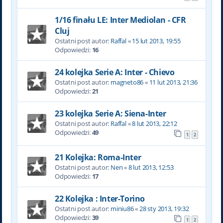
1/16 finału LE: Inter Mediolan - CFR
Cluj
Ostatni post autor:
Raffal
«
15 lut 2013, 19:55
Odpowiedzi:
16
24 kolejka Serie A: Inter - Chievo
Ostatni post autor:
magneto86
«
11 lut 2013, 21:36
Odpowiedzi:
21
23 kolejka Serie A: Siena-Inter
Ostatni post autor:
Raffal
«
8 lut 2013, 22:12
Odpowiedzi:
49
1
2
21 Kolejka: Roma-Inter
Ostatni post autor:
Nen
«
8 lut 2013, 12:53
Odpowiedzi:
17
22 Kolejka : Inter-Torino
Ostatni post autor:
miniu86
«
28 sty 2013, 19:32
Odpowiedzi:
39
1
2