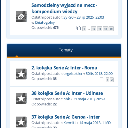
Samodzielny wyjazd na mecz -
kompendium wiedzy
Ostatni post autor:
SyR90
«
23 lip 2026, 22:03
w
Dział ogólny
Odpowiedzi:
475
1
13
14
15
16
…
Tematy
2. kolejka Serie A: Inter - Roma
Ostatni post autor:
orgelspieler
«
30 lis 2018, 22:00
Odpowiedzi:
35
1
2
38 kolejka Serie A: Inter - Udinese
Ostatni post autor:
hbk
«
21 maja 2013, 20:59
Odpowiedzi:
22
37 kolejka Serie A: Genoa - Inter
Ostatni post autor:
Kermitt
«
14 maja 2013, 11:30
Odpowiedzi:
29