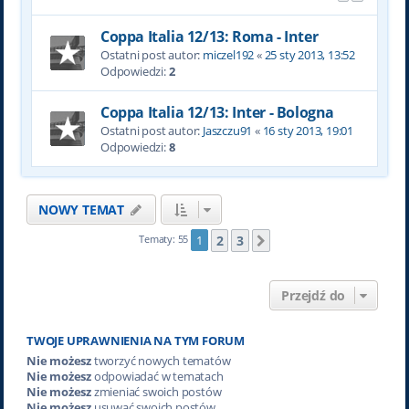
Coppa Italia 12/13: Roma - Inter
Ostatni post autor:
miczel192
«
25 sty 2013, 13:52
Odpowiedzi:
2
Coppa Italia 12/13: Inter - Bologna
Ostatni post autor:
Jaszczu91
«
16 sty 2013, 19:01
Odpowiedzi:
8
NOWY TEMAT
2
3
Tematy: 55
1
Następna
Przejdź do
TWOJE UPRAWNIENIA NA TYM FORUM
Nie możesz
tworzyć nowych tematów
Nie możesz
odpowiadać w tematach
Nie możesz
zmieniać swoich postów
Nie możesz
usuwać swoich postów