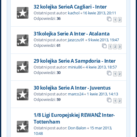
32 kolejka SerieA Cagliari - Inter
Ostatni post autor:
kachol
«
16 kwie 2013, 20:11
Odpowiedzi:
36
1
2
31kolejka Serie A Inter - Atalanta
Ostatni post autor:
Jaszczu91
«
9 kwie 2013, 19:47
Odpowiedzi:
61
1
2
3
29 kolejka Serie A Sampdoria - Inter
Ostatni post autor:
miniu86
«
4 kwie 2013, 18:57
Odpowiedzi:
30
1
2
30 kolejka Serie A Inter - Juventus
Ostatni post autor:
marco24
«
1 kwie 2013, 14:13
Odpowiedzi:
59
1
2
1/8 Ligi Europejskiej REWANŻ Inter-
Tottenham
Ostatni post autor:
Don Balon
«
15 mar 2013,
10:48