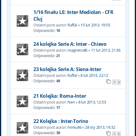
1/16 finału LE: Inter Mediolan - CFR
Cluj
Ostatni post autor:
Raffal
«
15 lut 2013, 19:55
Odpowiedzi:
16
24 kolejka Serie A: Inter - Chievo
Ostatni post autor:
magneto86
«
11 lut 2013, 21:36
Odpowiedzi:
21
23 kolejka Serie A: Siena-Inter
Ostatni post autor:
Raffal
«
8 lut 2013, 22:12
Odpowiedzi:
49
1
2
21 Kolejka: Roma-Inter
Ostatni post autor:
Nen
«
8 lut 2013, 12:53
Odpowiedzi:
17
22 Kolejka : Inter-Torino
Ostatni post autor:
miniu86
«
28 sty 2013, 19:32
Odpowiedzi:
39
1
2