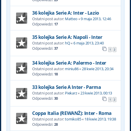
36 kolejka Serie A: Inter - Lazio
Ostatni post autor:
Matteo
«
9 maja 2013, 12:46
Odpowiedzi:
17
35 kolejka Serie A: Napoli - Inter
Ostatni post autor:
hQ
«
6 maja 2013, 23:40
Odpowiedzi:
37
1
2
34 kolejka Serie A: Palermo - Inter
Ostatni post autor:
miniu86
«
28 kwie 2013, 20:34
Odpowiedzi:
18
33 kolejka Serie A Inter - Parma
Ostatni post autor:
Piekarz
«
23 kwie 2013, 00:13
Odpowiedzi:
30
1
2
Coppa Italia (REWANŻ): Inter - Roma
Ostatni post autor:
tomiko85
«
18 kwie 2013, 19:38
Odpowiedzi:
28