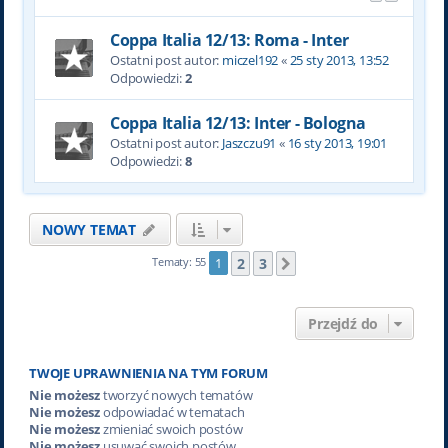
Coppa Italia 12/13: Roma - Inter
Ostatni post autor:
miczel192
«
25 sty 2013, 13:52
Odpowiedzi:
2
Coppa Italia 12/13: Inter - Bologna
Ostatni post autor:
Jaszczu91
«
16 sty 2013, 19:01
Odpowiedzi:
8
NOWY TEMAT
2
3
Tematy: 55
1
Następna
Przejdź do
TWOJE UPRAWNIENIA NA TYM FORUM
Nie możesz
tworzyć nowych tematów
Nie możesz
odpowiadać w tematach
Nie możesz
zmieniać swoich postów
Nie możesz
usuwać swoich postów