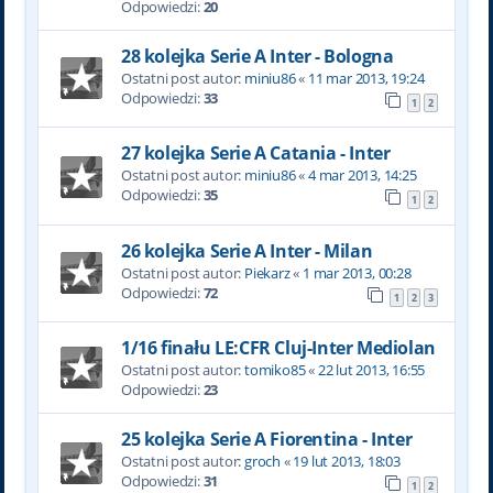
Odpowiedzi:
20
28 kolejka Serie A Inter - Bologna
Ostatni post autor:
miniu86
«
11 mar 2013, 19:24
Odpowiedzi:
33
1
2
27 kolejka Serie A Catania - Inter
Ostatni post autor:
miniu86
«
4 mar 2013, 14:25
Odpowiedzi:
35
1
2
26 kolejka Serie A Inter - Milan
Ostatni post autor:
Piekarz
«
1 mar 2013, 00:28
Odpowiedzi:
72
1
2
3
1/16 finału LE:CFR Cluj-Inter Mediolan
Ostatni post autor:
tomiko85
«
22 lut 2013, 16:55
Odpowiedzi:
23
25 kolejka Serie A Fiorentina - Inter
Ostatni post autor:
groch
«
19 lut 2013, 18:03
Odpowiedzi:
31
1
2