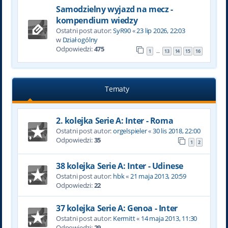
Samodzielny wyjazd na mecz -
kompendium wiedzy
Ostatni post autor:
SyR90
«
23 lip 2026, 22:03
w
Dział ogólny
Odpowiedzi:
475
1
13
14
15
16
…
Tematy
2. kolejka Serie A: Inter - Roma
Ostatni post autor:
orgelspieler
«
30 lis 2018, 22:00
Odpowiedzi:
35
1
2
38 kolejka Serie A: Inter - Udinese
Ostatni post autor:
hbk
«
21 maja 2013, 20:59
Odpowiedzi:
22
37 kolejka Serie A: Genoa - Inter
Ostatni post autor:
Kermitt
«
14 maja 2013, 11:30
Odpowiedzi:
29