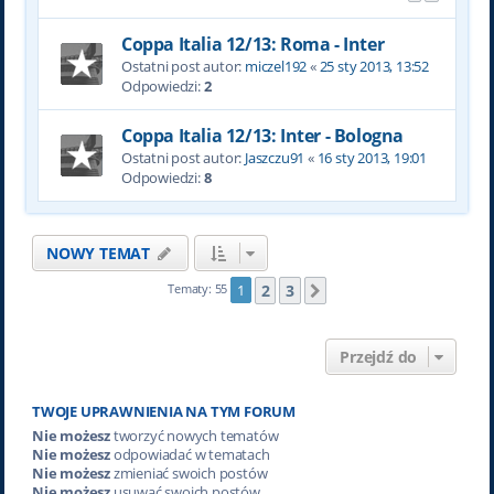
Coppa Italia 12/13: Roma - Inter
Ostatni post autor:
miczel192
«
25 sty 2013, 13:52
Odpowiedzi:
2
Coppa Italia 12/13: Inter - Bologna
Ostatni post autor:
Jaszczu91
«
16 sty 2013, 19:01
Odpowiedzi:
8
NOWY TEMAT
2
3
Tematy: 55
1
Następna
Przejdź do
TWOJE UPRAWNIENIA NA TYM FORUM
Nie możesz
tworzyć nowych tematów
Nie możesz
odpowiadać w tematach
Nie możesz
zmieniać swoich postów
Nie możesz
usuwać swoich postów