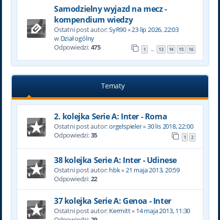
Samodzielny wyjazd na mecz -
kompendium wiedzy
Ostatni post autor:
SyR90
«
23 lip 2026, 22:03
w
Dział ogólny
Odpowiedzi:
475
1
13
14
15
16
…
Tematy
2. kolejka Serie A: Inter - Roma
Ostatni post autor:
orgelspieler
«
30 lis 2018, 22:00
Odpowiedzi:
35
1
2
38 kolejka Serie A: Inter - Udinese
Ostatni post autor:
hbk
«
21 maja 2013, 20:59
Odpowiedzi:
22
37 kolejka Serie A: Genoa - Inter
Ostatni post autor:
Kermitt
«
14 maja 2013, 11:30
Odpowiedzi:
29