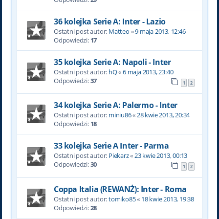
36 kolejka Serie A: Inter - Lazio
Ostatni post autor:
Matteo
«
9 maja 2013, 12:46
Odpowiedzi:
17
35 kolejka Serie A: Napoli - Inter
Ostatni post autor:
hQ
«
6 maja 2013, 23:40
Odpowiedzi:
37
1
2
34 kolejka Serie A: Palermo - Inter
Ostatni post autor:
miniu86
«
28 kwie 2013, 20:34
Odpowiedzi:
18
33 kolejka Serie A Inter - Parma
Ostatni post autor:
Piekarz
«
23 kwie 2013, 00:13
Odpowiedzi:
30
1
2
Coppa Italia (REWANŻ): Inter - Roma
Ostatni post autor:
tomiko85
«
18 kwie 2013, 19:38
Odpowiedzi:
28