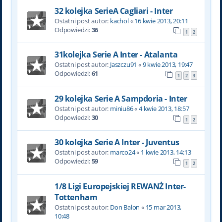
32 kolejka SerieA Cagliari - Inter
Ostatni post autor:
kachol
«
16 kwie 2013, 20:11
Odpowiedzi:
36
1
2
31kolejka Serie A Inter - Atalanta
Ostatni post autor:
Jaszczu91
«
9 kwie 2013, 19:47
Odpowiedzi:
61
1
2
3
29 kolejka Serie A Sampdoria - Inter
Ostatni post autor:
miniu86
«
4 kwie 2013, 18:57
Odpowiedzi:
30
1
2
30 kolejka Serie A Inter - Juventus
Ostatni post autor:
marco24
«
1 kwie 2013, 14:13
Odpowiedzi:
59
1
2
1/8 Ligi Europejskiej REWANŻ Inter-
Tottenham
Ostatni post autor:
Don Balon
«
15 mar 2013,
10:48