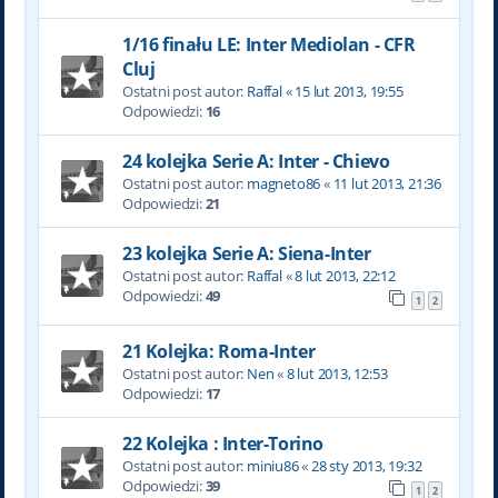
1/16 finału LE: Inter Mediolan - CFR
Cluj
Ostatni post autor:
Raffal
«
15 lut 2013, 19:55
Odpowiedzi:
16
24 kolejka Serie A: Inter - Chievo
Ostatni post autor:
magneto86
«
11 lut 2013, 21:36
Odpowiedzi:
21
23 kolejka Serie A: Siena-Inter
Ostatni post autor:
Raffal
«
8 lut 2013, 22:12
Odpowiedzi:
49
1
2
21 Kolejka: Roma-Inter
Ostatni post autor:
Nen
«
8 lut 2013, 12:53
Odpowiedzi:
17
22 Kolejka : Inter-Torino
Ostatni post autor:
miniu86
«
28 sty 2013, 19:32
Odpowiedzi:
39
1
2