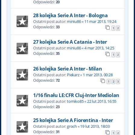
Odpowiedzi:
20
28 kolejka Serie A Inter - Bologna
Ostatni post autor:
miniu86
«
11 mar 2013, 19:24
Odpowiedzi:
33
1
2
27 kolejka Serie A Catania - Inter
Ostatni post autor:
miniu86
«
4 mar 2013, 14:25
Odpowiedzi:
35
1
2
26 kolejka Serie A Inter - Milan
Ostatni post autor:
Piekarz
«
1 mar 2013, 00:28
Odpowiedzi:
72
1
2
3
1/16 finału LE:CFR Cluj-Inter Mediolan
Ostatni post autor:
tomiko85
«
22 lut 2013, 16:55
Odpowiedzi:
23
25 kolejka Serie A Fiorentina - Inter
Ostatni post autor:
groch
«
19 lut 2013, 18:03
Odpowiedzi:
31
1
2