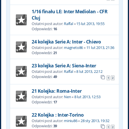
1/16 finału LE: Inter Mediolan - CFR
Cluj
Ostatni post autor:
Raffal
«
15 lut 2013, 19:55
Odpowiedzi:
16
24 kolejka Serie A: Inter - Chievo
Ostatni post autor:
magneto86
«
11 lut 2013, 21:36
Odpowiedzi:
21
23 kolejka Serie A: Siena-Inter
Ostatni post autor:
Raffal
«
8 lut 2013, 22:12
Odpowiedzi:
49
1
2
21 Kolejka: Roma-Inter
Ostatni post autor:
Nen
«
8 lut 2013, 12:53
Odpowiedzi:
17
22 Kolejka : Inter-Torino
Ostatni post autor:
miniu86
«
28 sty 2013, 19:32
Odpowiedzi:
39
1
2