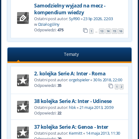
Samodzielny wyjazd na mecz -
kompendium wiedzy
Ostatni post autor:
SyR90
«
23 lip 2026, 22:03
w
Dział ogólny
Odpowiedzi:
475
1
13
14
15
16
…
Tematy
2. kolejka Serie A: Inter - Roma
Ostatni post autor:
orgelspieler
«
30 lis 2018, 22:00
Odpowiedzi:
35
1
2
38 kolejka Serie A: Inter - Udinese
Ostatni post autor:
hbk
«
21 maja 2013, 20:59
Odpowiedzi:
22
37 kolejka Serie A: Genoa - Inter
Ostatni post autor:
Kermitt
«
14 maja 2013, 11:30
Odpowiedzi:
29