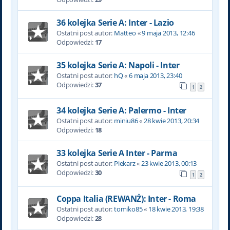
36 kolejka Serie A: Inter - Lazio
Ostatni post autor:
Matteo
«
9 maja 2013, 12:46
Odpowiedzi:
17
35 kolejka Serie A: Napoli - Inter
Ostatni post autor:
hQ
«
6 maja 2013, 23:40
Odpowiedzi:
37
1
2
34 kolejka Serie A: Palermo - Inter
Ostatni post autor:
miniu86
«
28 kwie 2013, 20:34
Odpowiedzi:
18
33 kolejka Serie A Inter - Parma
Ostatni post autor:
Piekarz
«
23 kwie 2013, 00:13
Odpowiedzi:
30
1
2
Coppa Italia (REWANŻ): Inter - Roma
Ostatni post autor:
tomiko85
«
18 kwie 2013, 19:38
Odpowiedzi:
28