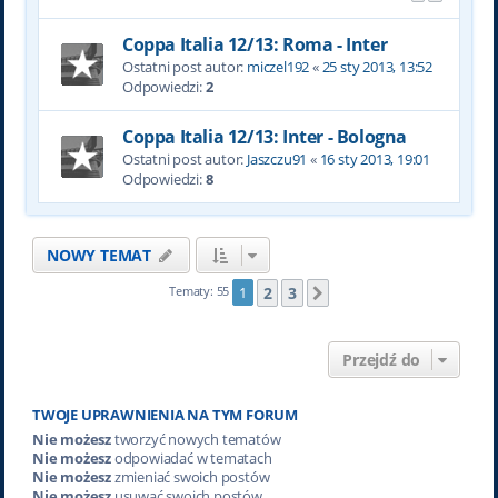
Coppa Italia 12/13: Roma - Inter
Ostatni post autor:
miczel192
«
25 sty 2013, 13:52
Odpowiedzi:
2
Coppa Italia 12/13: Inter - Bologna
Ostatni post autor:
Jaszczu91
«
16 sty 2013, 19:01
Odpowiedzi:
8
NOWY TEMAT
2
3
Tematy: 55
1
Następna
Przejdź do
TWOJE UPRAWNIENIA NA TYM FORUM
Nie możesz
tworzyć nowych tematów
Nie możesz
odpowiadać w tematach
Nie możesz
zmieniać swoich postów
Nie możesz
usuwać swoich postów