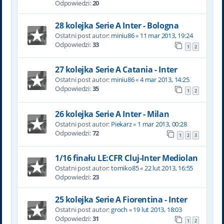
Odpowiedzi:
20
28 kolejka Serie A Inter - Bologna
Ostatni post autor:
miniu86
«
11 mar 2013, 19:24
Odpowiedzi:
33
1
2
27 kolejka Serie A Catania - Inter
Ostatni post autor:
miniu86
«
4 mar 2013, 14:25
Odpowiedzi:
35
1
2
26 kolejka Serie A Inter - Milan
Ostatni post autor:
Piekarz
«
1 mar 2013, 00:28
Odpowiedzi:
72
1
2
3
1/16 finału LE:CFR Cluj-Inter Mediolan
Ostatni post autor:
tomiko85
«
22 lut 2013, 16:55
Odpowiedzi:
23
25 kolejka Serie A Fiorentina - Inter
Ostatni post autor:
groch
«
19 lut 2013, 18:03
Odpowiedzi:
31
1
2