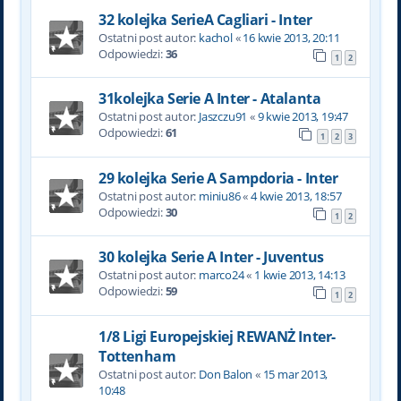
32 kolejka SerieA Cagliari - Inter
Ostatni post autor:
kachol
«
16 kwie 2013, 20:11
Odpowiedzi:
36
1
2
31kolejka Serie A Inter - Atalanta
Ostatni post autor:
Jaszczu91
«
9 kwie 2013, 19:47
Odpowiedzi:
61
1
2
3
29 kolejka Serie A Sampdoria - Inter
Ostatni post autor:
miniu86
«
4 kwie 2013, 18:57
Odpowiedzi:
30
1
2
30 kolejka Serie A Inter - Juventus
Ostatni post autor:
marco24
«
1 kwie 2013, 14:13
Odpowiedzi:
59
1
2
1/8 Ligi Europejskiej REWANŻ Inter-
Tottenham
Ostatni post autor:
Don Balon
«
15 mar 2013,
10:48