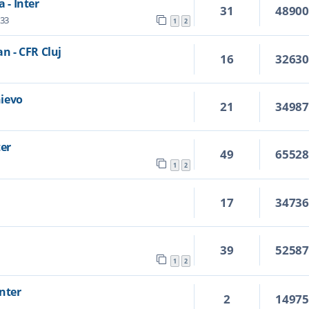
 - Inter
31
4890
:33
1
2
an - CFR Cluj
16
3263
hievo
21
3498
ter
49
6552
1
2
17
3473
39
5258
1
2
Inter
2
1497