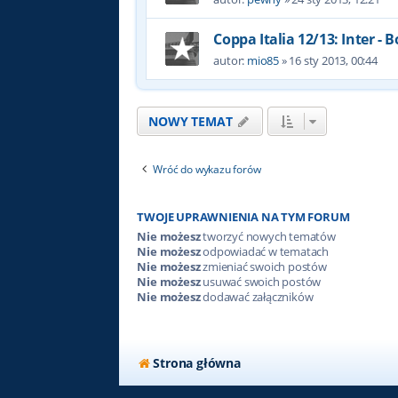
Coppa Italia 12/13: Inter - 
autor:
mio85
»
16 sty 2013, 00:44
NOWY TEMAT
Wróć do wykazu forów
TWOJE UPRAWNIENIA NA TYM FORUM
Nie możesz
tworzyć nowych tematów
Nie możesz
odpowiadać w tematach
Nie możesz
zmieniać swoich postów
Nie możesz
usuwać swoich postów
Nie możesz
dodawać załączników
Strona główna