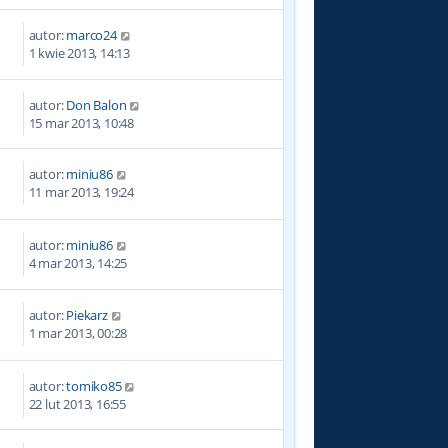
autor:
marco24
5
1 kwie 2013, 14:13
autor:
Don Balon
3
15 mar 2013, 10:48
autor:
miniu86
4
11 mar 2013, 19:24
autor:
miniu86
2
4 mar 2013, 14:25
autor:
Piekarz
3
1 mar 2013, 00:28
autor:
tomiko85
8
22 lut 2013, 16:55