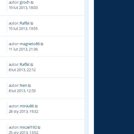
autor:
groch
0
19 lut 2013, 18:03
autor:
Raffal
0
15 lut 2013, 19:55
autor:
magneto86
7
11 lut 2013, 21:36
autor:
Raffal
8
8 lut 2013, 22:12
autor:
Nen
6
8 lut 2013, 12:53
autor:
miniu86
7
28 sty 2013, 19:32
autor:
miczel192
5
25 sty 2013, 13:52