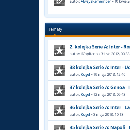
autor:
AlwaysRemember
»
10 kwie 2
Tematy
2. kolejka Serie A: Inter - 
autor:
IlCapitano
»
31 sie 2012, 00:38
38 kolejka Serie A: Inter - U
autor:
Kogel
»
19 maja 2013, 12:46
37 kolejka Serie A: Genoa - 
autor:
Kogel
»
12 maja 2013, 09:43
36 kolejka Serie A: Inter - L
autor:
Kogel
»
8 maja 2013, 10:18
35 kolejka Serie A: Napoli - 