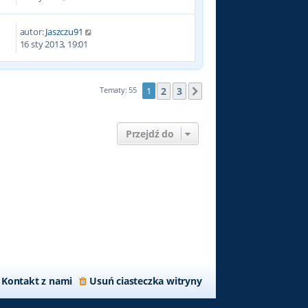
autor:
Jaszczu91
5
16 sty 2013, 19:01
2
3
Tematy: 55
1
Następna
Przejdź do
Kontakt z nami
Usuń ciasteczka witryny