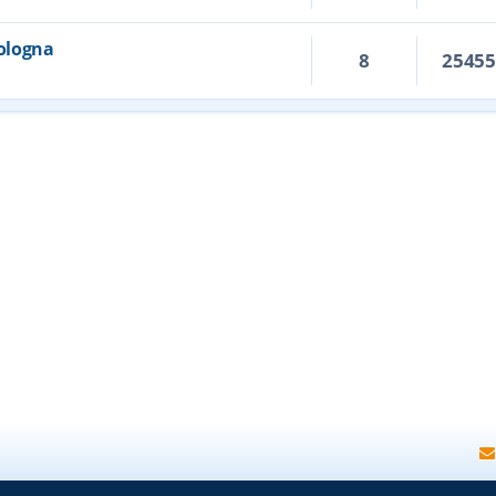
Bologna
8
2545