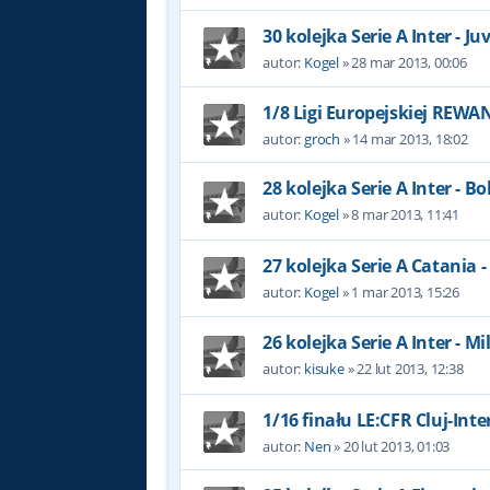
30 kolejka Serie A Inter - J
autor:
Kogel
»
28 mar 2013, 00:06
1/8 Ligi Europejskiej REW
autor:
groch
»
14 mar 2013, 18:02
28 kolejka Serie A Inter - B
autor:
Kogel
»
8 mar 2013, 11:41
27 kolejka Serie A Catania -
autor:
Kogel
»
1 mar 2013, 15:26
26 kolejka Serie A Inter - Mi
autor:
kisuke
»
22 lut 2013, 12:38
1/16 finału LE:CFR Cluj-Int
autor:
Nen
»
20 lut 2013, 01:03