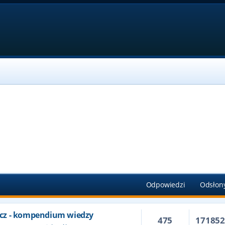
Odpowiedzi
Odsłon
cz - kompendium wiedzy
475
17185