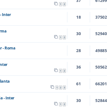
37
6129
1
2
- Inter
18
3750
arma
30
5294
1
2
er - Roma
28
4988
Inter
36
5056
1
2
alanta
61
6620
1
2
3
a - Inter
30
5284
1
2