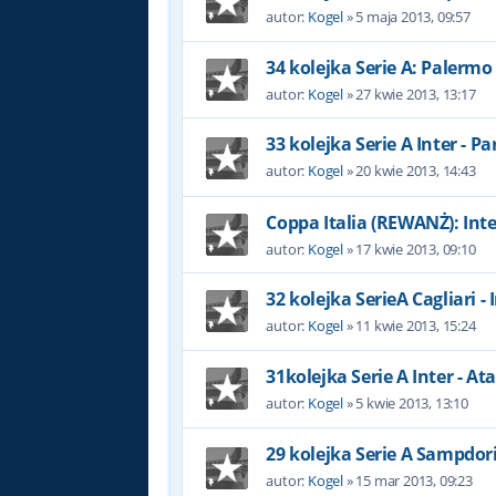
autor:
Kogel
»
5 maja 2013, 09:57
34 kolejka Serie A: Palermo 
autor:
Kogel
»
27 kwie 2013, 13:17
33 kolejka Serie A Inter - P
autor:
Kogel
»
20 kwie 2013, 14:43
Coppa Italia (REWANŻ): Int
autor:
Kogel
»
17 kwie 2013, 09:10
32 kolejka SerieA Cagliari - 
autor:
Kogel
»
11 kwie 2013, 15:24
31kolejka Serie A Inter - At
autor:
Kogel
»
5 kwie 2013, 13:10
29 kolejka Serie A Sampdori
autor:
Kogel
»
15 mar 2013, 09:23