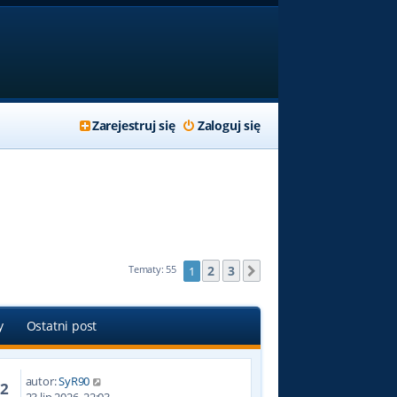
Zarejestruj się
Zaloguj się
2
3
Tematy: 55
1
Następna
y
Ostatni post
autor:
SyR90
22