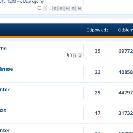
015, 13:03
» w
Dział ogólny
1
12
13
14
15
16
…
Odpowiedzi
Odsłon
Roma
35
6977
1
2
dinese
22
4085
Inter
29
4479
azio
17
3173
Inter