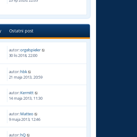
23 lip 2026, 22:03
y
Ostatni post
autor:
orgelspieler
2
30 lis 2018, 22:00
autor:
hbk
8
21 maja 2013, 20:59
autor:
Kermitt
7
14 maja 2013, 11:30
autor:
Matteo
2
9 maja 2013, 12:46
autor:
hQ