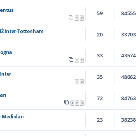
uventus
59
8455
1
2
ANŻ Inter-Tottenham
20
3370
ologna
33
4357
1
2
 Inter
35
4866
1
2
lan
72
8476
1
2
3
er Mediolan
23
3823