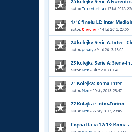
25 kolejka Serie A Fiorentina
autor:
TrueInterista
»
17 lut 2013, 23
1/16 finału LE: Inter Mediol
autor:
Chuchu
»
14 lut 2013, 23:06
24 kolejka Serie A: Inter - C
autor:
pewny
»
9 lut 2013, 13:05
23 kolejka Serie A: Siena-In
autor:
Nen
»
3 lut 2013, 01:40
21 Kolejka: Roma-Inter
autor:
Nen
»
20 sty 2013, 23:47
22 Kolejka : Inter-Torino
autor:
Nen
»
27 sty 2013, 23:45
Coppa Italia 12/13: Roma - 
autor:
pewny
»
24 sty 2013, 12:21