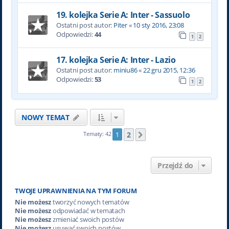
19. kolejka Serie A: Inter - Sassuolo
Ostatni post autor:
Piter
«
10 sty 2016, 23:08
Odpowiedzi:
44
1
2
17. kolejka Serie A: Inter - Lazio
Ostatni post autor:
miniu86
«
22 gru 2015, 12:36
Odpowiedzi:
53
1
2
NOWY TEMAT
2
Tematy: 42
1
Następna
Przejdź do
TWOJE UPRAWNIENIA NA TYM FORUM
Nie możesz
tworzyć nowych tematów
Nie możesz
odpowiadać w tematach
Nie możesz
zmieniać swoich postów
Nie możesz
usuwać swoich postów