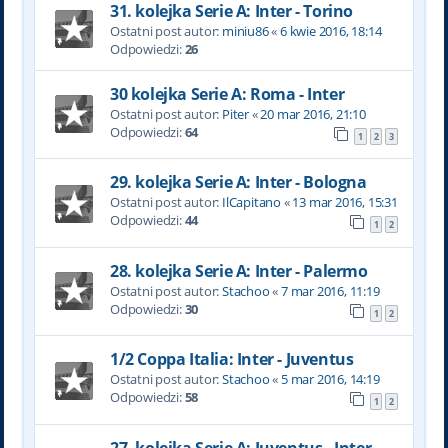
31. kolejka Serie A: Inter - Torino
Ostatni post autor:
miniu86
«
6 kwie 2016, 18:14
Odpowiedzi:
26
30 kolejka Serie A: Roma - Inter
Ostatni post autor:
Piter
«
20 mar 2016, 21:10
Odpowiedzi:
64
1
2
3
29. kolejka Serie A: Inter - Bologna
Ostatni post autor:
IlCapitano
«
13 mar 2016, 15:31
Odpowiedzi:
44
1
2
28. kolejka Serie A: Inter - Palermo
Ostatni post autor:
Stachoo
«
7 mar 2016, 11:19
Odpowiedzi:
30
1
2
1/2 Coppa Italia: Inter - Juventus
Ostatni post autor:
Stachoo
«
5 mar 2016, 14:19
Odpowiedzi:
58
1
2
27. kolejka Serie A: Juventus - Inter