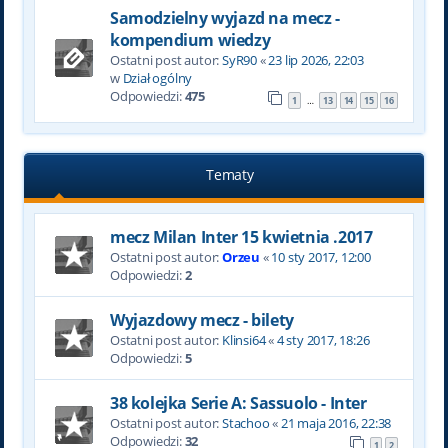
Samodzielny wyjazd na mecz -
kompendium wiedzy
Ostatni post autor:
SyR90
«
23 lip 2026, 22:03
w
Dział ogólny
Odpowiedzi:
475
1
13
14
15
16
…
Tematy
mecz Milan Inter 15 kwietnia .2017
Ostatni post autor:
Orzeu
«
10 sty 2017, 12:00
Odpowiedzi:
2
Wyjazdowy mecz - bilety
Ostatni post autor:
Klinsi64
«
4 sty 2017, 18:26
Odpowiedzi:
5
38 kolejka Serie A: Sassuolo - Inter
Ostatni post autor:
Stachoo
«
21 maja 2016, 22:38
Odpowiedzi:
32
1
2