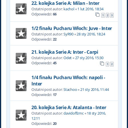
22. kolejka Serie A: Milan - Inter
Ostatni post autor:
kachol
«
1 lut 2016, 18:34
Odpowiedzi:
66
1
2
3
1/2 finału Pucharu Włoch: Juve - Inter
Ostatni post autor:
SyR90
«
28 sty 2016, 18:24
Odpowiedzi:
22
21. kolejka Serie A: Inter - Carpi
Ostatni post autor:
Odet
«
27 sty 2016, 15:30
Odpowiedzi:
45
1
2
1/4 finału Pucharu Włoch: napoli -
Inter
Ostatni post autor:
Stachoo
«
21 sty 2016, 11:44
Odpowiedzi:
17
20. kolejka Serie A: Atalanta - Inter
Ostatni post autor:
davidoffzmc
«
18 sty 2016,
12:11
Odpowiedzi:
20