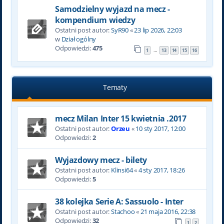
Samodzielny wyjazd na mecz -
kompendium wiedzy
Ostatni post autor:
SyR90
«
23 lip 2026, 22:03
w
Dział ogólny
Odpowiedzi:
475
1
13
14
15
16
…
Tematy
mecz Milan Inter 15 kwietnia .2017
Ostatni post autor:
Orzeu
«
10 sty 2017, 12:00
Odpowiedzi:
2
Wyjazdowy mecz - bilety
Ostatni post autor:
Klinsi64
«
4 sty 2017, 18:26
Odpowiedzi:
5
38 kolejka Serie A: Sassuolo - Inter
Ostatni post autor:
Stachoo
«
21 maja 2016, 22:38
Odpowiedzi:
32
1
2