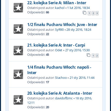
22. kolejka Serie A: Milan - Inter
Ostatni post autor:
kachol
«
1 lut 2016, 18:34
Odpowiedzi:
66
1
2
3
1/2 finału Pucharu Włoch: Juve - Inter
Ostatni post autor:
SyR90
«
28 sty 2016, 18:24
Odpowiedzi:
22
21. kolejka Serie A: Inter - Carpi
Ostatni post autor:
Odet
«
27 sty 2016, 15:30
Odpowiedzi:
45
1
2
1/4 finału Pucharu Włoch: napoli -
Inter
Ostatni post autor:
Stachoo
«
21 sty 2016, 11:44
Odpowiedzi:
17
20. kolejka Serie A: Atalanta - Inter
Ostatni post autor:
davidoffzmc
«
18 sty 2016,
12:11
Odpowiedzi:
20