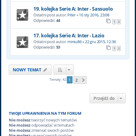
19. kolejka Serie A: Inter - Sassuolo
Ostatni post autor:
Piter
«
10 sty 2016, 23:08
Odpowiedzi:
44
1
2
17. kolejka Serie A: Inter - Lazio
Ostatni post autor:
miniu86
«
22 gru 2015, 12:36
Odpowiedzi:
53
1
2
NOWY TEMAT
2
Tematy: 42
1
Następna
Przejdź do
TWOJE UPRAWNIENIA NA TYM FORUM
Nie możesz
tworzyć nowych tematów
Nie możesz
odpowiadać w tematach
Nie możesz
zmieniać swoich postów
Nie możesz
usuwać swoich postów