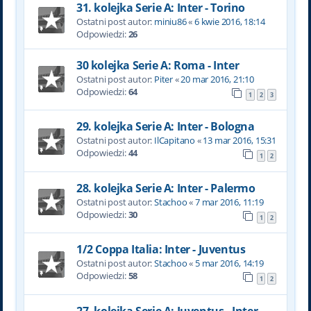
31. kolejka Serie A: Inter - Torino
Ostatni post autor:
miniu86
«
6 kwie 2016, 18:14
Odpowiedzi:
26
30 kolejka Serie A: Roma - Inter
Ostatni post autor:
Piter
«
20 mar 2016, 21:10
Odpowiedzi:
64
1
2
3
29. kolejka Serie A: Inter - Bologna
Ostatni post autor:
IlCapitano
«
13 mar 2016, 15:31
Odpowiedzi:
44
1
2
28. kolejka Serie A: Inter - Palermo
Ostatni post autor:
Stachoo
«
7 mar 2016, 11:19
Odpowiedzi:
30
1
2
1/2 Coppa Italia: Inter - Juventus
Ostatni post autor:
Stachoo
«
5 mar 2016, 14:19
Odpowiedzi:
58
1
2
27. kolejka Serie A: Juventus - Inter