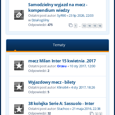
Samodzielny wyjazd na mecz -
kompendium wiedzy
Ostatni post autor:
SyR90
«
23 lip 2026, 22:03
w
Dział ogólny
Odpowiedzi:
475
1
13
14
15
16
…
Tematy
mecz Milan Inter 15 kwietnia .2017
Ostatni post autor:
Orzeu
«
10 sty 2017, 12:00
Odpowiedzi:
2
Wyjazdowy mecz - bilety
Ostatni post autor:
Klinsi64
«
4 sty 2017, 18:26
Odpowiedzi:
5
38 kolejka Serie A: Sassuolo - Inter
Ostatni post autor:
Stachoo
«
21 maja 2016, 22:38
Odpowiedzi:
32
1
2