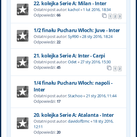
22. kolejka Serie A: Milan - Inter
Ostatni post autor:
kachol
«
1 lut 2016, 18:34
Odpowiedzi:
66
1
2
3
1/2 finału Pucharu Włoch: Juve - Inter
Ostatni post autor:
SyR90
«
28 sty 2016, 18:24
Odpowiedzi:
22
21. kolejka Serie A: Inter - Carpi
Ostatni post autor:
Odet
«
27 sty 2016, 15:30
Odpowiedzi:
45
1
2
1/4 finału Pucharu Włoch: napoli -
Inter
Ostatni post autor:
Stachoo
«
21 sty 2016, 11:44
Odpowiedzi:
17
20. kolejka Serie A: Atalanta - Inter
Ostatni post autor:
davidoffzmc
«
18 sty 2016,
12:11
Odpowiedzi:
20