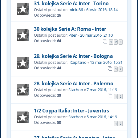
31. kolejka Serie A: Inter - Torino
Ostatni post autor:
miniu86
«
6 kwie 2016, 18:14
Odpowiedzi:
26
30 kolejka Serie A: Roma - Inter
Ostatni post autor:
Piter
«
20 mar 2016, 21:10
Odpowiedzi:
64
1
2
3
29. kolejka Serie A: Inter - Bologna
Ostatni post autor:
IlCapitano
«
13 mar 2016, 15:31
Odpowiedzi:
44
1
2
28. kolejka Serie A: Inter - Palermo
Ostatni post autor:
Stachoo
«
7 mar 2016, 11:19
Odpowiedzi:
30
1
2
1/2 Coppa Italia: Inter - Juventus
Ostatni post autor:
Stachoo
«
5 mar 2016, 14:19
Odpowiedzi:
58
1
2
27. kolejka Serie A: Juventus - Inter