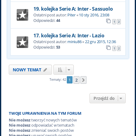
19. kolejka Serie A: Inter - Sassuolo
Ostatni post autor:
Piter
«
10 sty 2016, 23:08
Odpowiedzi:
44
1
2
17. kolejka Serie A: Inter - Lazio
Ostatni post autor:
miniu86
«
22 gru 2015, 12:36
Odpowiedzi:
53
1
2
NOWY TEMAT
2
Tematy: 42
1
Następna
Przejdź do
TWOJE UPRAWNIENIA NA TYM FORUM
Nie możesz
tworzyć nowych tematów
Nie możesz
odpowiadać w tematach
Nie możesz
zmieniać swoich postów
Nie możesz
usuwać swoich postów