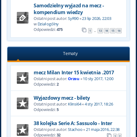
Samodzielny wyjazd na mecz -
kompendium wiedzy
Ostatni post autor:
SyR90
«
23 lip 2026, 22:03
w
Dział ogólny
Odpowiedzi:
475
1
13
14
15
16
…
Tematy
mecz Milan Inter 15 kwietnia .2017
Ostatni post autor:
Orzeu
«
10 sty 2017, 12:00
Odpowiedzi:
2
Wyjazdowy mecz - bilety
Ostatni post autor:
Klinsi64
«
4 sty 2017, 18:26
Odpowiedzi:
5
38 kolejka Serie A: Sassuolo - Inter
Ostatni post autor:
Stachoo
«
21 maja 2016, 22:38
Odpowiedzi:
32
1
2