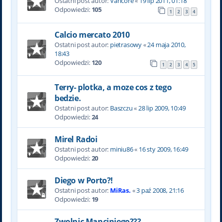
Ostatni post autor:
Vancore
«
19 lip 2011, 01:18
Odpowiedzi:
105
1
2
3
4
Calcio mercato 2010
Ostatni post autor:
pietrasowy
«
24 maja 2010,
18:43
Odpowiedzi:
120
1
2
3
4
5
Terry- plotka, a moze cos z tego
bedzie.
Ostatni post autor:
Baszczu
«
28 lip 2009, 10:49
Odpowiedzi:
24
Mirel Radoi
Ostatni post autor:
miniu86
«
16 sty 2009, 16:49
Odpowiedzi:
20
Diego w Porto?!
Ostatni post autor:
MiRas.
«
3 paź 2008, 21:16
Odpowiedzi:
19
Zwolnic Manciniego???