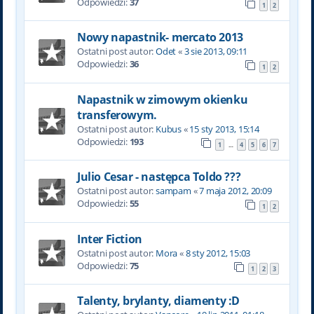
Odpowiedzi:
37
1
2
Nowy napastnik- mercato 2013
Ostatni post autor:
Odet
«
3 sie 2013, 09:11
Odpowiedzi:
36
1
2
Napastnik w zimowym okienku
transferowym.
Ostatni post autor:
Kubus
«
15 sty 2013, 15:14
Odpowiedzi:
193
1
4
5
6
7
…
Julio Cesar - następca Toldo ???
Ostatni post autor:
sampam
«
7 maja 2012, 20:09
Odpowiedzi:
55
1
2
Inter Fiction
Ostatni post autor:
Mora
«
8 sty 2012, 15:03
Odpowiedzi:
75
1
2
3
Talenty, brylanty, diamenty :D