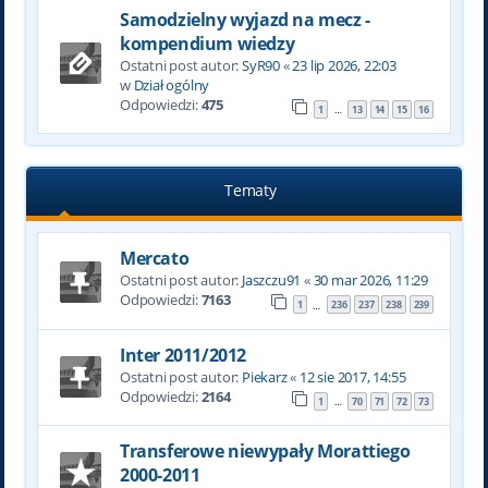
Samodzielny wyjazd na mecz -
kompendium wiedzy
Ostatni post autor:
SyR90
«
23 lip 2026, 22:03
w
Dział ogólny
Odpowiedzi:
475
1
13
14
15
16
…
Tematy
Mercato
Ostatni post autor:
Jaszczu91
«
30 mar 2026, 11:29
Odpowiedzi:
7163
1
236
237
238
239
…
Inter 2011/2012
Ostatni post autor:
Piekarz
«
12 sie 2017, 14:55
Odpowiedzi:
2164
1
70
71
72
73
…
Transferowe niewypały Morattiego
2000-2011