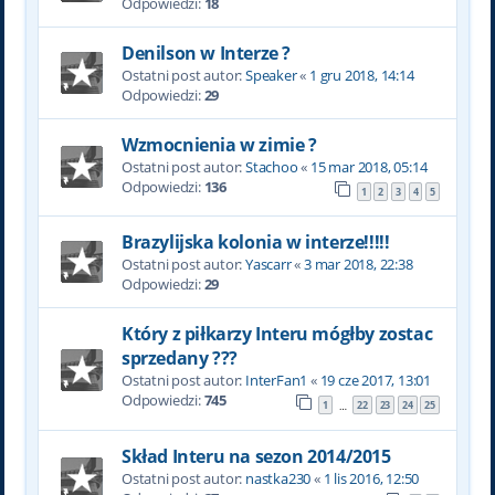
Odpowiedzi:
18
Denilson w Interze ?
Ostatni post autor:
Speaker
«
1 gru 2018, 14:14
Odpowiedzi:
29
Wzmocnienia w zimie ?
Ostatni post autor:
Stachoo
«
15 mar 2018, 05:14
Odpowiedzi:
136
1
2
3
4
5
Brazylijska kolonia w interze!!!!!
Ostatni post autor:
Yascarr
«
3 mar 2018, 22:38
Odpowiedzi:
29
Który z piłkarzy Interu mógłby zostac
sprzedany ???
Ostatni post autor:
InterFan1
«
19 cze 2017, 13:01
Odpowiedzi:
745
1
22
23
24
25
…
Skład Interu na sezon 2014/2015
Ostatni post autor:
nastka230
«
1 lis 2016, 12:50