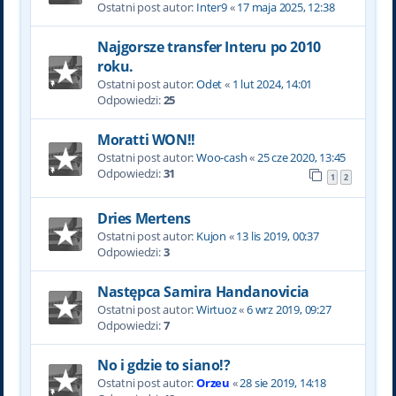
Ostatni post autor:
Inter9
«
17 maja 2025, 12:38
Najgorsze transfer Interu po 2010
roku.
Ostatni post autor:
Odet
«
1 lut 2024, 14:01
Odpowiedzi:
25
Moratti WON!!
Ostatni post autor:
Woo-cash
«
25 cze 2020, 13:45
Odpowiedzi:
31
1
2
Dries Mertens
Ostatni post autor:
Kujon
«
13 lis 2019, 00:37
Odpowiedzi:
3
Następca Samira Handanovicia
Ostatni post autor:
Wirtuoz
«
6 wrz 2019, 09:27
Odpowiedzi:
7
No i gdzie to siano!?
Ostatni post autor:
Orzeu
«
28 sie 2019, 14:18