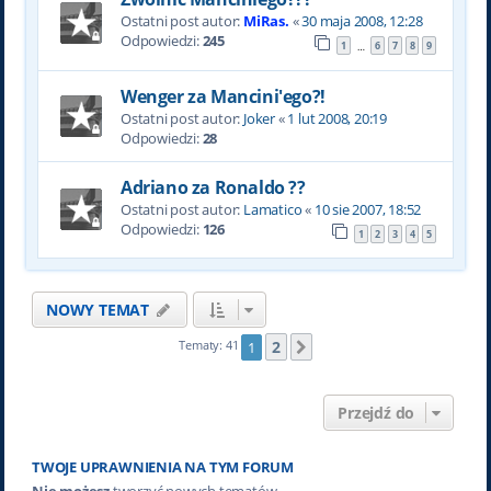
Ostatni post autor:
MiRas.
«
30 maja 2008, 12:28
Odpowiedzi:
245
1
6
7
8
9
…
Wenger za Mancini'ego?!
Ostatni post autor:
Joker
«
1 lut 2008, 20:19
Odpowiedzi:
28
Adriano za Ronaldo ??
Ostatni post autor:
Lamatico
«
10 sie 2007, 18:52
Odpowiedzi:
126
1
2
3
4
5
NOWY TEMAT
2
Tematy: 41
1
Następna
Przejdź do
TWOJE UPRAWNIENIA NA TYM FORUM