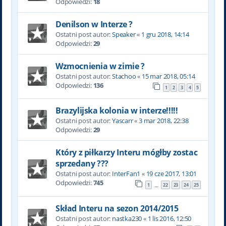
Odpowiedzi:
18
Denilson w Interze ?
Ostatni post autor:
Speaker
«
1 gru 2018, 14:14
Odpowiedzi:
29
Wzmocnienia w zimie ?
Ostatni post autor:
Stachoo
«
15 mar 2018, 05:14
Odpowiedzi:
136
1
2
3
4
5
Brazylijska kolonia w interze!!!!!
Ostatni post autor:
Yascarr
«
3 mar 2018, 22:38
Odpowiedzi:
29
Który z piłkarzy Interu mógłby zostac
sprzedany ???
Ostatni post autor:
InterFan1
«
19 cze 2017, 13:01
Odpowiedzi:
745
1
22
23
24
25
…
Skład Interu na sezon 2014/2015
Ostatni post autor:
nastka230
«
1 lis 2016, 12:50