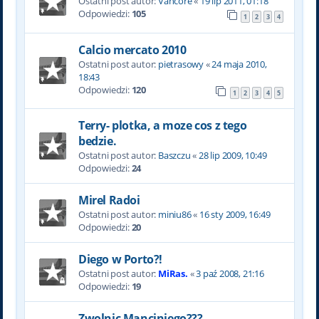
Ostatni post autor:
Vancore
«
19 lip 2011, 01:18
Odpowiedzi:
105
1
2
3
4
Calcio mercato 2010
Ostatni post autor:
pietrasowy
«
24 maja 2010,
18:43
Odpowiedzi:
120
1
2
3
4
5
Terry- plotka, a moze cos z tego
bedzie.
Ostatni post autor:
Baszczu
«
28 lip 2009, 10:49
Odpowiedzi:
24
Mirel Radoi
Ostatni post autor:
miniu86
«
16 sty 2009, 16:49
Odpowiedzi:
20
Diego w Porto?!
Ostatni post autor:
MiRas.
«
3 paź 2008, 21:16
Odpowiedzi:
19
Zwolnic Manciniego???