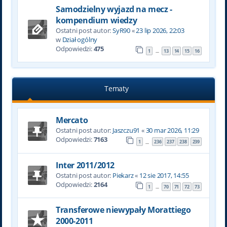
Samodzielny wyjazd na mecz -
kompendium wiedzy
Ostatni post autor:
SyR90
«
23 lip 2026, 22:03
w
Dział ogólny
Odpowiedzi:
475
1
13
14
15
16
…
Tematy
Mercato
Ostatni post autor:
Jaszczu91
«
30 mar 2026, 11:29
Odpowiedzi:
7163
1
236
237
238
239
…
Inter 2011/2012
Ostatni post autor:
Piekarz
«
12 sie 2017, 14:55
Odpowiedzi:
2164
1
70
71
72
73
…
Transferowe niewypały Morattiego
2000-2011