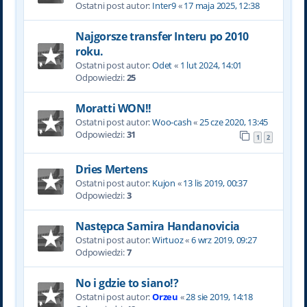
Ostatni post autor:
Inter9
«
17 maja 2025, 12:38
Najgorsze transfer Interu po 2010
roku.
Ostatni post autor:
Odet
«
1 lut 2024, 14:01
Odpowiedzi:
25
Moratti WON!!
Ostatni post autor:
Woo-cash
«
25 cze 2020, 13:45
Odpowiedzi:
31
1
2
Dries Mertens
Ostatni post autor:
Kujon
«
13 lis 2019, 00:37
Odpowiedzi:
3
Następca Samira Handanovicia
Ostatni post autor:
Wirtuoz
«
6 wrz 2019, 09:27
Odpowiedzi:
7
No i gdzie to siano!?
Ostatni post autor:
Orzeu
«
28 sie 2019, 14:18