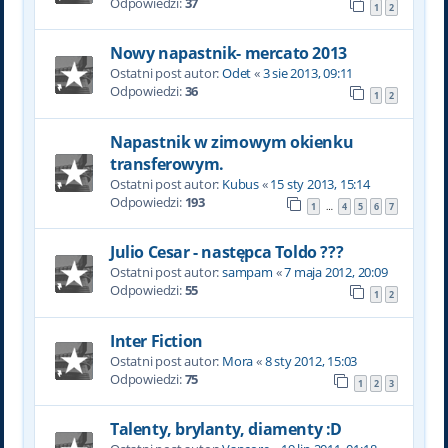
Odpowiedzi:
37
1
2
Nowy napastnik- mercato 2013
Ostatni post autor:
Odet
«
3 sie 2013, 09:11
Odpowiedzi:
36
1
2
Napastnik w zimowym okienku
transferowym.
Ostatni post autor:
Kubus
«
15 sty 2013, 15:14
Odpowiedzi:
193
1
4
5
6
7
…
Julio Cesar - następca Toldo ???
Ostatni post autor:
sampam
«
7 maja 2012, 20:09
Odpowiedzi:
55
1
2
Inter Fiction
Ostatni post autor:
Mora
«
8 sty 2012, 15:03
Odpowiedzi:
75
1
2
3
Talenty, brylanty, diamenty :D