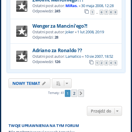
Ostatni post autor:
MiRas.
«
30 maja 2008, 12:28
Odpowiedzi:
245
1
6
7
8
9
…
Wenger za Mancini'ego?!
Ostatni post autor:
Joker
«
1 lut 2008, 20:19
Odpowiedzi:
28
Adriano za Ronaldo ??
Ostatni post autor:
Lamatico
«
10 sie 2007, 18:52
Odpowiedzi:
126
1
2
3
4
5
NOWY TEMAT
2
Tematy: 41
1
Następna
Przejdź do
TWOJE UPRAWNIENIA NA TYM FORUM