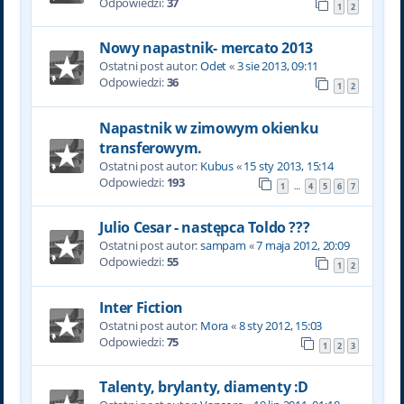
Odpowiedzi:
37
1
2
Nowy napastnik- mercato 2013
Ostatni post autor:
Odet
«
3 sie 2013, 09:11
Odpowiedzi:
36
1
2
Napastnik w zimowym okienku
transferowym.
Ostatni post autor:
Kubus
«
15 sty 2013, 15:14
Odpowiedzi:
193
1
4
5
6
7
…
Julio Cesar - następca Toldo ???
Ostatni post autor:
sampam
«
7 maja 2012, 20:09
Odpowiedzi:
55
1
2
Inter Fiction
Ostatni post autor:
Mora
«
8 sty 2012, 15:03
Odpowiedzi:
75
1
2
3
Talenty, brylanty, diamenty :D