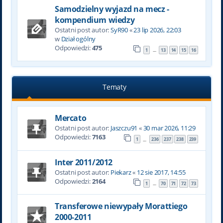
Samodzielny wyjazd na mecz -
kompendium wiedzy
Ostatni post autor:
SyR90
«
23 lip 2026, 22:03
w
Dział ogólny
Odpowiedzi:
475
1
13
14
15
16
…
Tematy
Mercato
Ostatni post autor:
Jaszczu91
«
30 mar 2026, 11:29
Odpowiedzi:
7163
1
236
237
238
239
…
Inter 2011/2012
Ostatni post autor:
Piekarz
«
12 sie 2017, 14:55
Odpowiedzi:
2164
1
70
71
72
73
…
Transferowe niewypały Morattiego
2000-2011