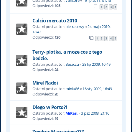
Ostatni post autor:
Vancore
«
19 lip 2011, 01:18
Odpowiedzi:
105
1
2
3
4
Calcio mercato 2010
Ostatni post autor:
pietrasowy
«
24 maja 2010,
18:43
Odpowiedzi:
120
1
2
3
4
5
Terry- plotka, a moze cos z tego
bedzie.
Ostatni post autor:
Baszczu
«
28 lip 2009, 10:49
Odpowiedzi:
24
Mirel Radoi
Ostatni post autor:
miniu86
«
16 sty 2009, 16:49
Odpowiedzi:
20
Diego w Porto?!
Ostatni post autor:
MiRas.
«
3 paź 2008, 21:16
Odpowiedzi:
19
Zwolnic Manciniego???