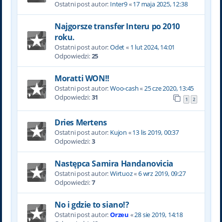
Ostatni post autor:
Inter9
«
17 maja 2025, 12:38
Najgorsze transfer Interu po 2010
roku.
Ostatni post autor:
Odet
«
1 lut 2024, 14:01
Odpowiedzi:
25
Moratti WON!!
Ostatni post autor:
Woo-cash
«
25 cze 2020, 13:45
Odpowiedzi:
31
1
2
Dries Mertens
Ostatni post autor:
Kujon
«
13 lis 2019, 00:37
Odpowiedzi:
3
Następca Samira Handanovicia
Ostatni post autor:
Wirtuoz
«
6 wrz 2019, 09:27
Odpowiedzi:
7
No i gdzie to siano!?
Ostatni post autor:
Orzeu
«
28 sie 2019, 14:18