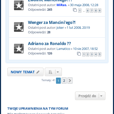
Ostatni post autor:
MiRas.
«
30 maja 2008, 12:28
Odpowiedzi:
245
1
6
7
8
9
…
Wenger za Mancini'ego?!
Ostatni post autor:
Joker
«
1 lut 2008, 20:19
Odpowiedzi:
28
Adriano za Ronaldo ??
Ostatni post autor:
Lamatico
«
10 sie 2007, 18:52
Odpowiedzi:
126
1
2
3
4
5
NOWY TEMAT
2
Tematy: 41
1
Następna
Przejdź do
TWOJE UPRAWNIENIA NA TYM FORUM