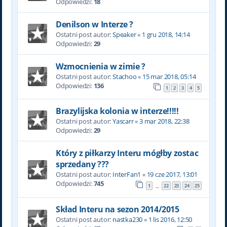
Odpowiedzi:
18
Denilson w Interze ?
Ostatni post autor:
Speaker
«
1 gru 2018, 14:14
Odpowiedzi:
29
Wzmocnienia w zimie ?
Ostatni post autor:
Stachoo
«
15 mar 2018, 05:14
Odpowiedzi:
136
1
2
3
4
5
Brazylijska kolonia w interze!!!!!
Ostatni post autor:
Yascarr
«
3 mar 2018, 22:38
Odpowiedzi:
29
Który z piłkarzy Interu mógłby zostac
sprzedany ???
Ostatni post autor:
InterFan1
«
19 cze 2017, 13:01
Odpowiedzi:
745
1
22
23
24
25
…
Skład Interu na sezon 2014/2015
Ostatni post autor:
nastka230
«
1 lis 2016, 12:50