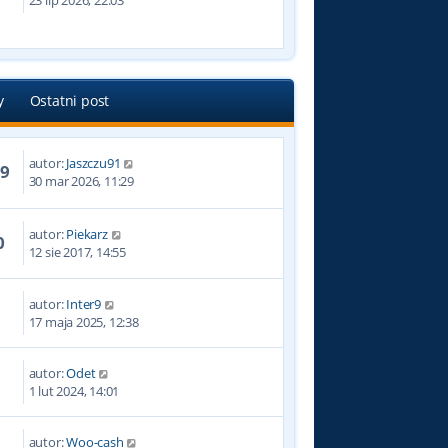
23 lip 2026, 22:03
y
Ostatni post
autor:
Jaszczu91
19
30 mar 2026, 11:29
autor:
Piekarz
0
12 sie 2017, 14:55
autor:
Inter9
17 maja 2025, 12:38
autor:
Odet
1
1 lut 2024, 14:01
autor:
Woo-cash