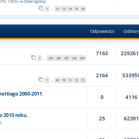
015, 13:03
» w
Dział ogólny
1
12
13
14
15
16
…
Odpowiedzi
Odsłon
7163
22926
1
235
236
237
238
239
…
2164
53395
1
69
70
71
72
73
…
attiego 2000-2011
0
4116
o 2010 roku.
25
6239
2