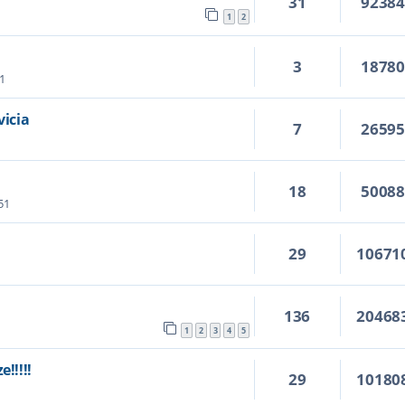
31
9238
1
2
3
1878
51
icia
7
2659
18
5008
51
29
10671
136
20468
1
2
3
4
5
!!!!!
29
10180