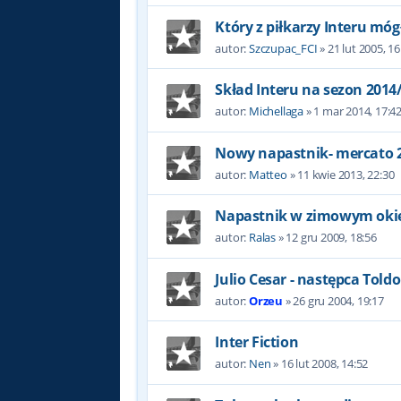
Który z piłkarzy Interu móg
autor:
Szczupac_FCI
»
21 lut 2005, 16
Skład Interu na sezon 2014
autor:
Michellaga
»
1 mar 2014, 17:4
Nowy napastnik- mercato 
autor:
Matteo
»
11 kwie 2013, 22:30
Napastnik w zimowym oki
autor:
Ralas
»
12 gru 2009, 18:56
Julio Cesar - następca Toldo
autor:
Orzeu
»
26 gru 2004, 19:17
Inter Fiction
autor:
Nen
»
16 lut 2008, 14:52