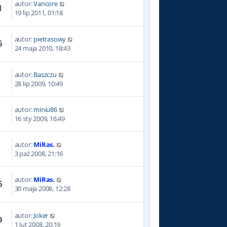
autor:
Vancore
1
19 lip 2011, 01:18
autor:
pietrasowy
6
24 maja 2010, 18:43
autor:
Baszczu
9
28 lip 2009, 10:49
autor:
miniu86
8
16 sty 2009, 16:49
autor:
MiRas.
2
3 paź 2008, 21:16
autor:
MiRas.
6
30 maja 2008, 12:28
autor:
Joker
9
1 lut 2008, 20:19