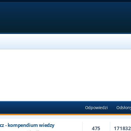
Odpowiedzi
Odsłon
cz - kompendium wiedzy
475
17183