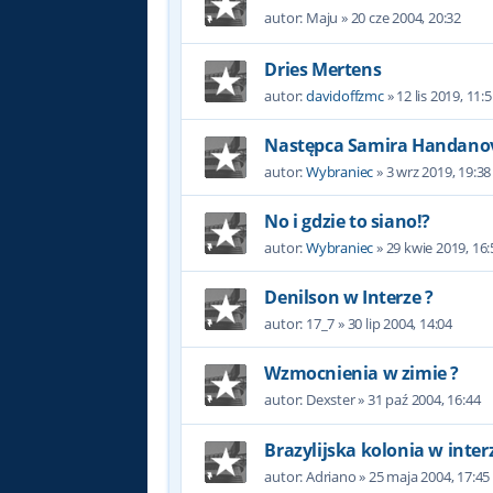
autor:
Maju
»
20 cze 2004, 20:32
Dries Mertens
autor:
davidoffzmc
»
12 lis 2019, 11:
Następca Samira Handanov
autor:
Wybraniec
»
3 wrz 2019, 19:38
No i gdzie to siano!?
autor:
Wybraniec
»
29 kwie 2019, 16:
Denilson w Interze ?
autor:
17_7
»
30 lip 2004, 14:04
Wzmocnienia w zimie ?
autor:
Dexster
»
31 paź 2004, 16:44
Brazylijska kolonia w interze
autor:
Adriano
»
25 maja 2004, 17:45