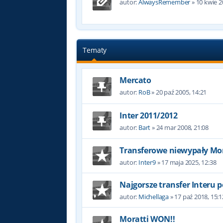
autor:
AlwaysRemember
»
10 kwie 2
Tematy
Mercato
autor:
RoB
»
20 paź 2005, 14:21
Inter 2011/2012
autor:
Bart
»
24 mar 2008, 21:08
Transferowe niewypały Mor
autor:
Inter9
»
17 maja 2025, 12:38
Najgorsze transfer Interu p
autor:
Michellaga
»
17 paź 2018, 15:1
Moratti WON!!