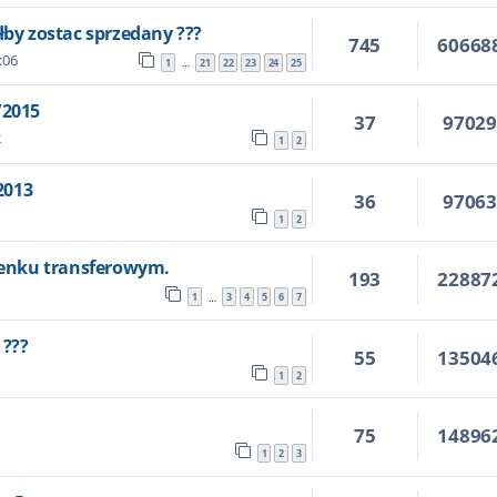
łby zostac sprzedany ???
745
60668
:06
1
21
22
23
24
25
…
/2015
37
9702
2
1
2
2013
36
9706
1
2
enku transferowym.
193
22887
1
3
4
5
6
7
…
 ???
55
13504
1
2
75
14896
1
2
3