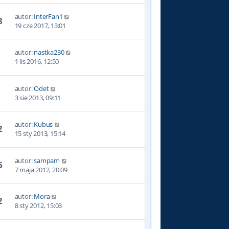
autor:
InterFan1
8
19 cze 2017, 13:01
autor:
nastka230
9
1 lis 2016, 12:50
autor:
Odet
3
3 sie 2013, 09:11
autor:
Kubus
2
15 sty 2013, 15:14
autor:
sampam
6
7 maja 2012, 20:09
autor:
Mora
2
8 sty 2012, 15:03