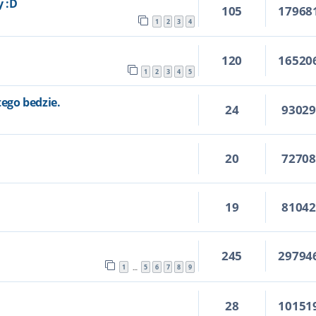
y :D
105
17968
1
2
3
4
120
16520
1
2
3
4
5
tego bedzie.
24
9302
20
7270
19
8104
245
29794
1
5
6
7
8
9
…
28
10151