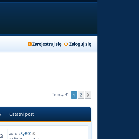
Zarejestruj się
Zaloguj się
2
Tematy: 41
1
Następna
y
Ostatni post
autor:
SyR90
23