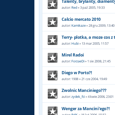
Talenty, brylanty, diament
autor:
Red
»
3 paź 2005, 19:33
Calcio mercato 2010
autor:
Kamikaze
»
28 gru 2009, 13:40
Terry- plotka, a moze cos z 
autor:
Hubi
»
13 mar 2005, 11:57
Mirel Radoi
autor:
ForzaeDi
»
1 sie 2008, 21:45
Diego w Porto?!
autor:
1908
»
21 cze 2004, 19:49
Zwolnic Manciniego???
autor:
zydek_fci
»
4 kwie 2006, 23:01
Wenger za Mancini'ego?!
autor:
RdK.
»
16 lut 2006, 15:32