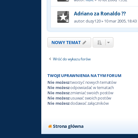
Adriano za Ronaldo ??
autor:
duzy120
»
10 mar 2005, 18:43
NOWY TEMAT
Wróć do wykazu forów
TWOJE UPRAWNIENIA NA TYM FORUM
Nie możesz
tworzyć nowych tematów
Nie możesz
odpowiadać w tematach
Nie możesz
zmieniać swoich postów
Nie możesz
usuwać swoich postów
Nie możesz
dodawać załączników
Strona główna