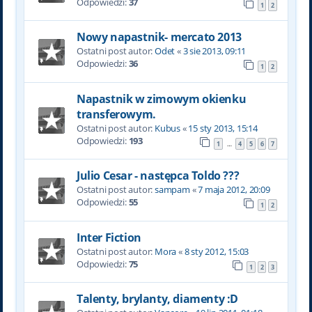
Odpowiedzi:
37
1
2
Nowy napastnik- mercato 2013
Ostatni post autor:
Odet
«
3 sie 2013, 09:11
Odpowiedzi:
36
1
2
Napastnik w zimowym okienku
transferowym.
Ostatni post autor:
Kubus
«
15 sty 2013, 15:14
Odpowiedzi:
193
1
4
5
6
7
…
Julio Cesar - następca Toldo ???
Ostatni post autor:
sampam
«
7 maja 2012, 20:09
Odpowiedzi:
55
1
2
Inter Fiction
Ostatni post autor:
Mora
«
8 sty 2012, 15:03
Odpowiedzi:
75
1
2
3
Talenty, brylanty, diamenty :D