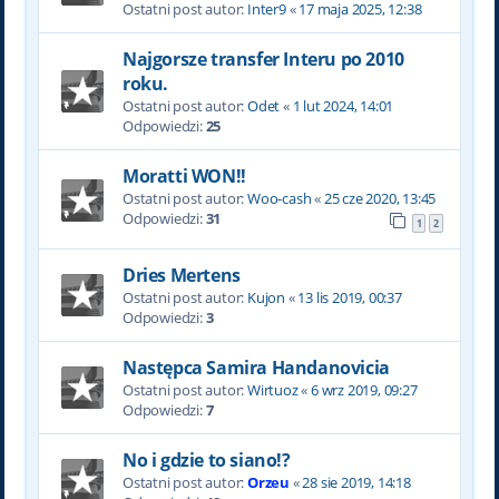
Ostatni post autor:
Inter9
«
17 maja 2025, 12:38
Najgorsze transfer Interu po 2010
roku.
Ostatni post autor:
Odet
«
1 lut 2024, 14:01
Odpowiedzi:
25
Moratti WON!!
Ostatni post autor:
Woo-cash
«
25 cze 2020, 13:45
Odpowiedzi:
31
1
2
Dries Mertens
Ostatni post autor:
Kujon
«
13 lis 2019, 00:37
Odpowiedzi:
3
Następca Samira Handanovicia
Ostatni post autor:
Wirtuoz
«
6 wrz 2019, 09:27
Odpowiedzi:
7
No i gdzie to siano!?
Ostatni post autor:
Orzeu
«
28 sie 2019, 14:18