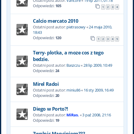
Ostatni post autor:
Vancore
«
19 lip 2011, 01:18
Odpowiedzi:
105
1
2
3
4
Calcio mercato 2010
Ostatni post autor:
pietrasowy
«
24 maja 2010,
18:43
Odpowiedzi:
120
1
2
3
4
5
Terry- plotka, a moze cos z tego
bedzie.
Ostatni post autor:
Baszczu
«
28 lip 2009, 10:49
Odpowiedzi:
24
Mirel Radoi
Ostatni post autor:
miniu86
«
16 sty 2009, 16:49
Odpowiedzi:
20
Diego w Porto?!
Ostatni post autor:
MiRas.
«
3 paź 2008, 21:16
Odpowiedzi:
19
Zwolnic Manciniego???