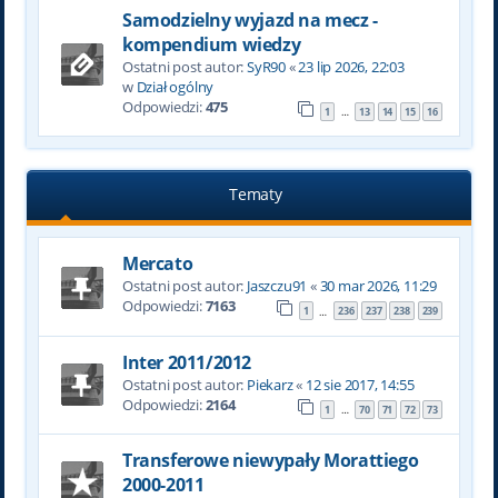
Samodzielny wyjazd na mecz -
kompendium wiedzy
Ostatni post autor:
SyR90
«
23 lip 2026, 22:03
w
Dział ogólny
Odpowiedzi:
475
1
13
14
15
16
…
Tematy
Mercato
Ostatni post autor:
Jaszczu91
«
30 mar 2026, 11:29
Odpowiedzi:
7163
1
236
237
238
239
…
Inter 2011/2012
Ostatni post autor:
Piekarz
«
12 sie 2017, 14:55
Odpowiedzi:
2164
1
70
71
72
73
…
Transferowe niewypały Morattiego
2000-2011