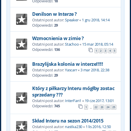
Odpowiedzi:
18
Denilson w Interze ?
Ostatni post autor:
Speaker
«
1 gru 2018, 14:14
Odpowiedzi:
29
Wzmocnienia w zimie ?
Ostatni post autor:
Stachoo
«
15 mar 2018, 05:14
Odpowiedzi:
136
1
2
3
4
5
Brazylijska kolonia w interze!!!!!
Ostatni post autor:
Yascarr
«
3 mar 2018, 22:38
Odpowiedzi:
29
Który z piłkarzy Interu mógłby zostac
sprzedany ???
Ostatni post autor:
InterFan1
«
19 cze 2017, 13:01
Odpowiedzi:
745
1
22
23
24
25
…
Skład Interu na sezon 2014/2015
Ostatni post autor:
nastka230
«
1 lis 2016, 12:50