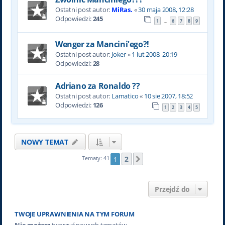
Ostatni post autor:
MiRas.
«
30 maja 2008, 12:28
Odpowiedzi:
245
1
6
7
8
9
…
Wenger za Mancini'ego?!
Ostatni post autor:
Joker
«
1 lut 2008, 20:19
Odpowiedzi:
28
Adriano za Ronaldo ??
Ostatni post autor:
Lamatico
«
10 sie 2007, 18:52
Odpowiedzi:
126
1
2
3
4
5
NOWY TEMAT
2
Tematy: 41
1
Następna
Przejdź do
TWOJE UPRAWNIENIA NA TYM FORUM