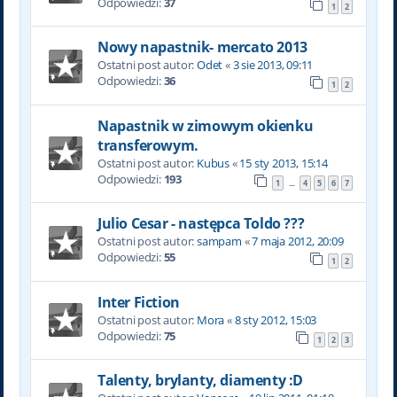
Odpowiedzi:
37
1
2
Nowy napastnik- mercato 2013
Ostatni post autor:
Odet
«
3 sie 2013, 09:11
Odpowiedzi:
36
1
2
Napastnik w zimowym okienku
transferowym.
Ostatni post autor:
Kubus
«
15 sty 2013, 15:14
Odpowiedzi:
193
1
4
5
6
7
…
Julio Cesar - następca Toldo ???
Ostatni post autor:
sampam
«
7 maja 2012, 20:09
Odpowiedzi:
55
1
2
Inter Fiction
Ostatni post autor:
Mora
«
8 sty 2012, 15:03
Odpowiedzi:
75
1
2
3
Talenty, brylanty, diamenty :D