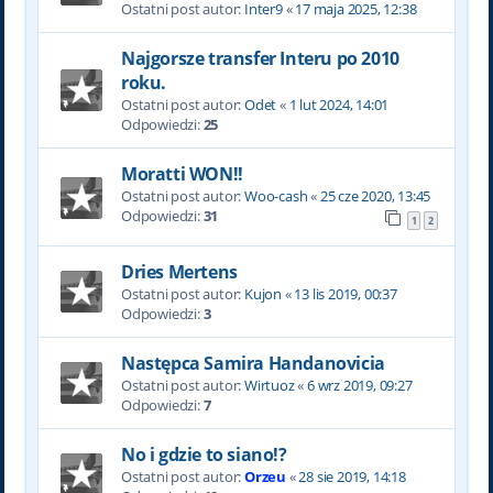
Ostatni post autor:
Inter9
«
17 maja 2025, 12:38
Najgorsze transfer Interu po 2010
roku.
Ostatni post autor:
Odet
«
1 lut 2024, 14:01
Odpowiedzi:
25
Moratti WON!!
Ostatni post autor:
Woo-cash
«
25 cze 2020, 13:45
Odpowiedzi:
31
1
2
Dries Mertens
Ostatni post autor:
Kujon
«
13 lis 2019, 00:37
Odpowiedzi:
3
Następca Samira Handanovicia
Ostatni post autor:
Wirtuoz
«
6 wrz 2019, 09:27
Odpowiedzi:
7
No i gdzie to siano!?
Ostatni post autor:
Orzeu
«
28 sie 2019, 14:18