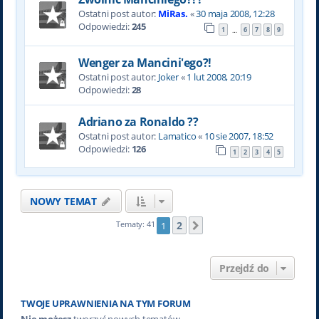
Ostatni post autor:
MiRas.
«
30 maja 2008, 12:28
Odpowiedzi:
245
1
6
7
8
9
…
Wenger za Mancini'ego?!
Ostatni post autor:
Joker
«
1 lut 2008, 20:19
Odpowiedzi:
28
Adriano za Ronaldo ??
Ostatni post autor:
Lamatico
«
10 sie 2007, 18:52
Odpowiedzi:
126
1
2
3
4
5
NOWY TEMAT
2
Tematy: 41
1
Następna
Przejdź do
TWOJE UPRAWNIENIA NA TYM FORUM