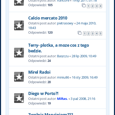
Ostatni post autor:
Vancore
«
19 lip 2011, 01:18
Odpowiedzi:
105
1
2
3
4
Calcio mercato 2010
Ostatni post autor:
pietrasowy
«
24 maja 2010,
18:43
Odpowiedzi:
120
1
2
3
4
5
Terry- plotka, a moze cos z tego
bedzie.
Ostatni post autor:
Baszczu
«
28 lip 2009, 10:49
Odpowiedzi:
24
Mirel Radoi
Ostatni post autor:
miniu86
«
16 sty 2009, 16:49
Odpowiedzi:
20
Diego w Porto?!
Ostatni post autor:
MiRas.
«
3 paź 2008, 21:16
Odpowiedzi:
19
Zwolnic Manciniego???