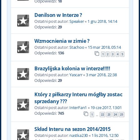
Odpowiedzi:
18
Denilson w Interze ?
Ostatni post autor:
Speaker
«
1 gru 2018, 14:14
Odpowiedzi:
29
Wzmocnienia w zimie ?
Ostatni post autor:
Stachoo
«
15 mar 2018, 05:14
Odpowiedzi:
136
1
2
3
4
5
Brazylijska kolonia w interze!!!!!
Ostatni post autor:
Yascarr
«
3 mar 2018, 22:38
Odpowiedzi:
29
Który z piłkarzy Interu mógłby zostac
sprzedany ???
Ostatni post autor:
InterFan1
«
19 cze 2017, 13:01
Odpowiedzi:
745
1
22
23
24
25
…
Skład Interu na sezon 2014/2015
Ostatni post autor:
nastka230
«
1 lis 2016, 12:50