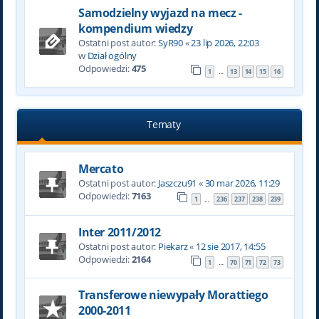
Samodzielny wyjazd na mecz -
kompendium wiedzy
Ostatni post autor:
SyR90
«
23 lip 2026, 22:03
w
Dział ogólny
Odpowiedzi:
475
1
13
14
15
16
…
Tematy
Mercato
Ostatni post autor:
Jaszczu91
«
30 mar 2026, 11:29
Odpowiedzi:
7163
1
236
237
238
239
…
Inter 2011/2012
Ostatni post autor:
Piekarz
«
12 sie 2017, 14:55
Odpowiedzi:
2164
1
70
71
72
73
…
Transferowe niewypały Morattiego
2000-2011