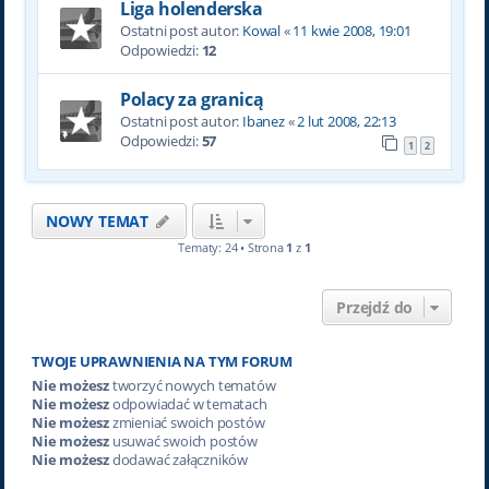
Liga holenderska
Ostatni post autor:
Kowal
«
11 kwie 2008, 19:01
Odpowiedzi:
12
Polacy za granicą
Ostatni post autor:
Ibanez
«
2 lut 2008, 22:13
Odpowiedzi:
57
1
2
NOWY TEMAT
Tematy: 24 • Strona
1
z
1
Przejdź do
TWOJE UPRAWNIENIA NA TYM FORUM
Nie możesz
tworzyć nowych tematów
Nie możesz
odpowiadać w tematach
Nie możesz
zmieniać swoich postów
Nie możesz
usuwać swoich postów
Nie możesz
dodawać załączników