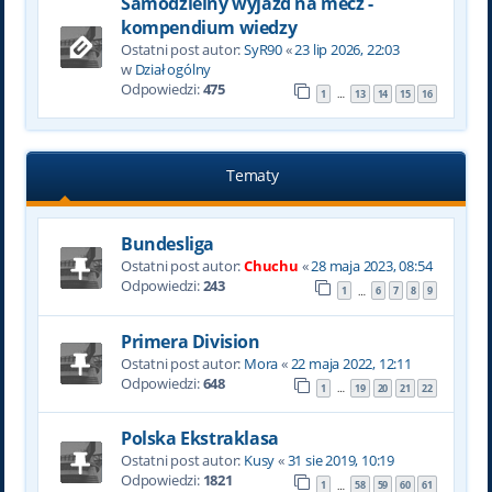
Samodzielny wyjazd na mecz -
kompendium wiedzy
Ostatni post autor:
SyR90
«
23 lip 2026, 22:03
w
Dział ogólny
Odpowiedzi:
475
1
13
14
15
16
…
Tematy
Bundesliga
Ostatni post autor:
Chuchu
«
28 maja 2023, 08:54
Odpowiedzi:
243
1
6
7
8
9
…
Primera Division
Ostatni post autor:
Mora
«
22 maja 2022, 12:11
Odpowiedzi:
648
1
19
20
21
22
…
Polska Ekstraklasa
Ostatni post autor:
Kusy
«
31 sie 2019, 10:19
Odpowiedzi:
1821
1
58
59
60
61
…