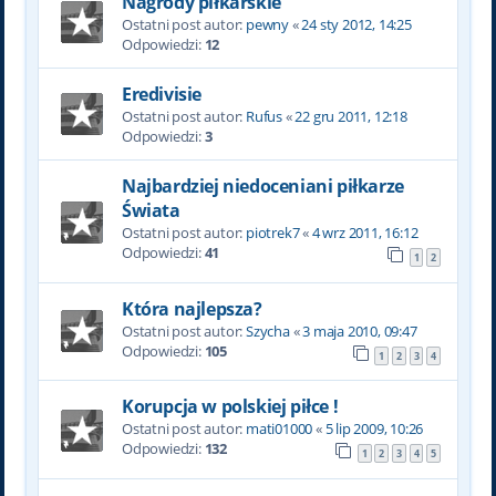
Nagrody piłkarskie
Ostatni post autor:
pewny
«
24 sty 2012, 14:25
Odpowiedzi:
12
Eredivisie
Ostatni post autor:
Rufus
«
22 gru 2011, 12:18
Odpowiedzi:
3
Najbardziej niedoceniani piłkarze
Świata
Ostatni post autor:
piotrek7
«
4 wrz 2011, 16:12
Odpowiedzi:
41
1
2
Która najlepsza?
Ostatni post autor:
Szycha
«
3 maja 2010, 09:47
Odpowiedzi:
105
1
2
3
4
Korupcja w polskiej piłce !
Ostatni post autor:
mati01000
«
5 lip 2009, 10:26
Odpowiedzi:
132
1
2
3
4
5