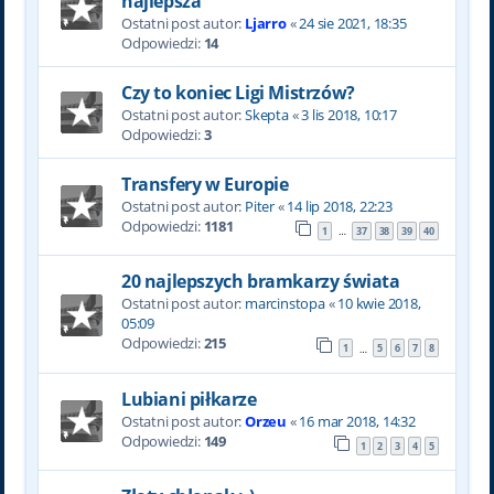
najlepsza
Ostatni post autor:
Ljarro
«
24 sie 2021, 18:35
Odpowiedzi:
14
Czy to koniec Ligi Mistrzów?
Ostatni post autor:
Skepta
«
3 lis 2018, 10:17
Odpowiedzi:
3
Transfery w Europie
Ostatni post autor:
Piter
«
14 lip 2018, 22:23
Odpowiedzi:
1181
1
37
38
39
40
…
20 najlepszych bramkarzy świata
Ostatni post autor:
marcinstopa
«
10 kwie 2018,
05:09
Odpowiedzi:
215
1
5
6
7
8
…
Lubiani piłkarze
Ostatni post autor:
Orzeu
«
16 mar 2018, 14:32
Odpowiedzi:
149
1
2
3
4
5