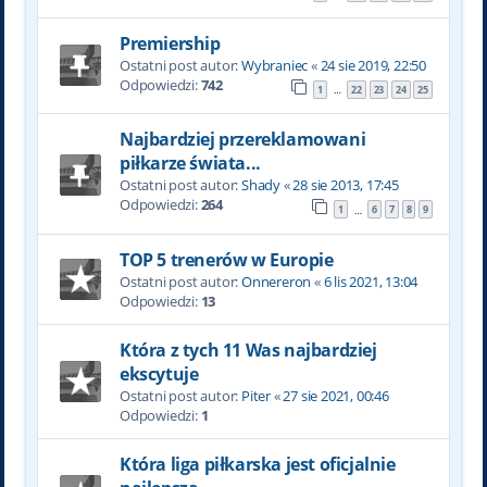
Premiership
Ostatni post autor:
Wybraniec
«
24 sie 2019, 22:50
Odpowiedzi:
742
1
22
23
24
25
…
Najbardziej przereklamowani
piłkarze świata...
Ostatni post autor:
Shady
«
28 sie 2013, 17:45
Odpowiedzi:
264
1
6
7
8
9
…
TOP 5 trenerów w Europie
Ostatni post autor:
Onnereron
«
6 lis 2021, 13:04
Odpowiedzi:
13
Która z tych 11 Was najbardziej
ekscytuje
Ostatni post autor:
Piter
«
27 sie 2021, 00:46
Odpowiedzi:
1
Która liga piłkarska jest oficjalnie