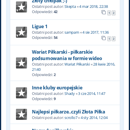
Złoty chłopak ;-)
Ostatni post autor:
Skepta
«
4 mar 2018, 22:38
Odpowiedzi:
42
1
2
Ligue 1
Ostatni post autor:
sampam
«
4 sie 2017, 11:36
Odpowiedzi:
54
1
2
Wariat Piłkarski - piłkarskie
podsumowania w formie wideo
Ostatni post autor:
Wariat Piłkarski
«
28 kwie 2016,
21:40
Odpowiedzi:
2
Inne kluby europejskie
Ostatni post autor:
Shady
«
3 cze 2014, 11:47
Odpowiedzi:
9
Najlepsi piłkarze..czyli Złota Piłka
Ostatni post autor:
scrollo7
«
4 sty 2014, 12:04