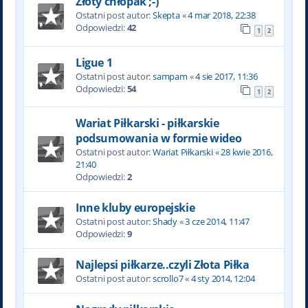
Złoty chłopak ;-)
Ostatni post autor:
Skepta
«
4 mar 2018, 22:38
Odpowiedzi:
42
1
2
Ligue 1
Ostatni post autor:
sampam
«
4 sie 2017, 11:36
Odpowiedzi:
54
1
2
Wariat Piłkarski - piłkarskie
podsumowania w formie wideo
Ostatni post autor:
Wariat Piłkarski
«
28 kwie 2016,
21:40
Odpowiedzi:
2
Inne kluby europejskie
Ostatni post autor:
Shady
«
3 cze 2014, 11:47
Odpowiedzi:
9
Najlepsi piłkarze..czyli Złota Piłka
Ostatni post autor:
scrollo7
«
4 sty 2014, 12:04