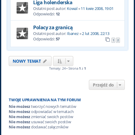
Liga holenderska
Ostatni post autor:
Kowal
«
11 kwie 2008, 19:01
Odpowiedzi:
12
Polacy za granicą
Ostatni post autor:
Ibanez
«
2 lut 2008, 22:13
Odpowiedzi:
57
1
2
NOWY TEMAT
Tematy: 24 • Strona
1
z
1
Przejdź do
TWOJE UPRAWNIENIA NA TYM FORUM
Nie możesz
tworzyć nowych tematów
Nie możesz
odpowiadać w tematach
Nie możesz
zmieniać swoich postów
Nie możesz
usuwać swoich postów
Nie możesz
dodawać załączników