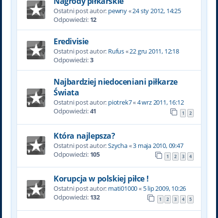
Nagrody piłkarskie
Ostatni post autor:
pewny
«
24 sty 2012, 14:25
Odpowiedzi:
12
Eredivisie
Ostatni post autor:
Rufus
«
22 gru 2011, 12:18
Odpowiedzi:
3
Najbardziej niedoceniani piłkarze
Świata
Ostatni post autor:
piotrek7
«
4 wrz 2011, 16:12
Odpowiedzi:
41
1
2
Która najlepsza?
Ostatni post autor:
Szycha
«
3 maja 2010, 09:47
Odpowiedzi:
105
1
2
3
4
Korupcja w polskiej piłce !
Ostatni post autor:
mati01000
«
5 lip 2009, 10:26
Odpowiedzi:
132
1
2
3
4
5