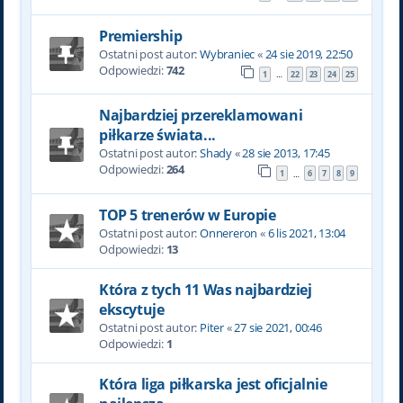
Premiership
Ostatni post autor:
Wybraniec
«
24 sie 2019, 22:50
Odpowiedzi:
742
1
22
23
24
25
…
Najbardziej przereklamowani
piłkarze świata...
Ostatni post autor:
Shady
«
28 sie 2013, 17:45
Odpowiedzi:
264
1
6
7
8
9
…
TOP 5 trenerów w Europie
Ostatni post autor:
Onnereron
«
6 lis 2021, 13:04
Odpowiedzi:
13
Która z tych 11 Was najbardziej
ekscytuje
Ostatni post autor:
Piter
«
27 sie 2021, 00:46
Odpowiedzi:
1
Która liga piłkarska jest oficjalnie