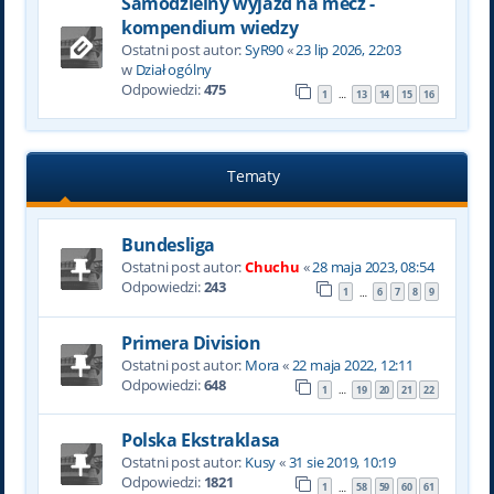
Samodzielny wyjazd na mecz -
kompendium wiedzy
Ostatni post autor:
SyR90
«
23 lip 2026, 22:03
w
Dział ogólny
Odpowiedzi:
475
1
13
14
15
16
…
Tematy
Bundesliga
Ostatni post autor:
Chuchu
«
28 maja 2023, 08:54
Odpowiedzi:
243
1
6
7
8
9
…
Primera Division
Ostatni post autor:
Mora
«
22 maja 2022, 12:11
Odpowiedzi:
648
1
19
20
21
22
…
Polska Ekstraklasa
Ostatni post autor:
Kusy
«
31 sie 2019, 10:19
Odpowiedzi:
1821
1
58
59
60
61
…