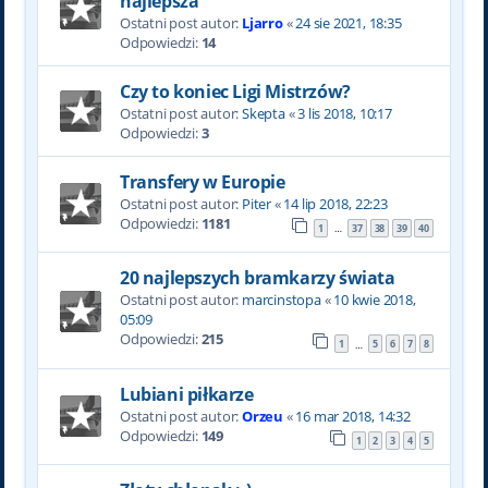
najlepsza
Ostatni post autor:
Ljarro
«
24 sie 2021, 18:35
Odpowiedzi:
14
Czy to koniec Ligi Mistrzów?
Ostatni post autor:
Skepta
«
3 lis 2018, 10:17
Odpowiedzi:
3
Transfery w Europie
Ostatni post autor:
Piter
«
14 lip 2018, 22:23
Odpowiedzi:
1181
1
37
38
39
40
…
20 najlepszych bramkarzy świata
Ostatni post autor:
marcinstopa
«
10 kwie 2018,
05:09
Odpowiedzi:
215
1
5
6
7
8
…
Lubiani piłkarze
Ostatni post autor:
Orzeu
«
16 mar 2018, 14:32
Odpowiedzi:
149
1
2
3
4
5