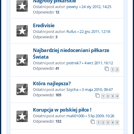
Nagrody piłkarskie
Ostatni post autor:
pewny
«
24 sty 2012, 14:25
Odpowiedzi:
12
Eredivisie
Ostatni post autor:
Rufus
«
22 gru 2011, 12:18
Odpowiedzi:
3
Najbardziej niedoceniani piłkarze
Świata
Ostatni post autor:
piotrek7
«
4 wrz 2011, 16:12
Odpowiedzi:
41
1
2
Która najlepsza?
Ostatni post autor:
Szycha
«
3 maja 2010, 09:47
Odpowiedzi:
105
1
2
3
4
Korupcja w polskiej piłce !
Ostatni post autor:
mati01000
«
5 lip 2009, 10:26
Odpowiedzi:
132
1
2
3
4
5