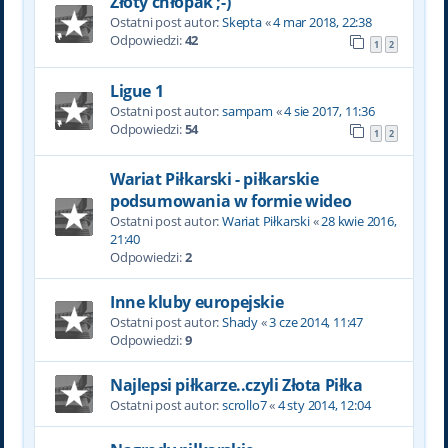
Złoty chłopak ;-)
Ostatni post autor:
Skepta
«
4 mar 2018, 22:38
Odpowiedzi:
42
1
2
Ligue 1
Ostatni post autor:
sampam
«
4 sie 2017, 11:36
Odpowiedzi:
54
1
2
Wariat Piłkarski - piłkarskie
podsumowania w formie wideo
Ostatni post autor:
Wariat Piłkarski
«
28 kwie 2016,
21:40
Odpowiedzi:
2
Inne kluby europejskie
Ostatni post autor:
Shady
«
3 cze 2014, 11:47
Odpowiedzi:
9
Najlepsi piłkarze..czyli Złota Piłka
Ostatni post autor:
scrollo7
«
4 sty 2014, 12:04