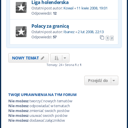
Liga holenderska
Ostatni post autor:
Kowal
«
11 kwie 2008, 19:01
Odpowiedzi:
12
Polacy za granicą
Ostatni post autor:
Ibanez
«
2 lut 2008, 22:13
Odpowiedzi:
57
1
2
NOWY TEMAT
Tematy: 24 • Strona
1
z
1
Przejdź do
TWOJE UPRAWNIENIA NA TYM FORUM
Nie możesz
tworzyć nowych tematów
Nie możesz
odpowiadać w tematach
Nie możesz
zmieniać swoich postów
Nie możesz
usuwać swoich postów
Nie możesz
dodawać załączników