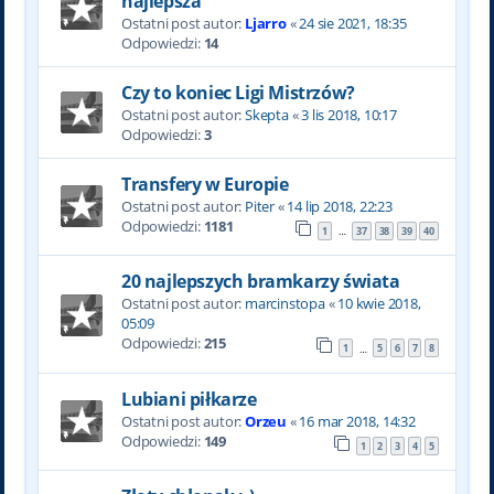
najlepsza
Ostatni post autor:
Ljarro
«
24 sie 2021, 18:35
Odpowiedzi:
14
Czy to koniec Ligi Mistrzów?
Ostatni post autor:
Skepta
«
3 lis 2018, 10:17
Odpowiedzi:
3
Transfery w Europie
Ostatni post autor:
Piter
«
14 lip 2018, 22:23
Odpowiedzi:
1181
1
37
38
39
40
…
20 najlepszych bramkarzy świata
Ostatni post autor:
marcinstopa
«
10 kwie 2018,
05:09
Odpowiedzi:
215
1
5
6
7
8
…
Lubiani piłkarze
Ostatni post autor:
Orzeu
«
16 mar 2018, 14:32
Odpowiedzi:
149
1
2
3
4
5