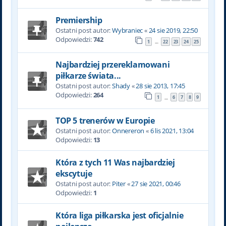
Premiership
Ostatni post autor:
Wybraniec
«
24 sie 2019, 22:50
Odpowiedzi:
742
1
22
23
24
25
…
Najbardziej przereklamowani
piłkarze świata...
Ostatni post autor:
Shady
«
28 sie 2013, 17:45
Odpowiedzi:
264
1
6
7
8
9
…
TOP 5 trenerów w Europie
Ostatni post autor:
Onnereron
«
6 lis 2021, 13:04
Odpowiedzi:
13
Która z tych 11 Was najbardziej
ekscytuje
Ostatni post autor:
Piter
«
27 sie 2021, 00:46
Odpowiedzi:
1
Która liga piłkarska jest oficjalnie