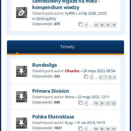
Samodzielny wyjazd na mecz -
kompendium wiedzy
Ostatni post autor:
SyR90
«
23 lip 2026, 22:03
w
Dział ogólny
Odpowiedzi:
475
1
13
14
15
16
…
Tematy
Bundesliga
Ostatni post autor:
Chuchu
«
28 maja 2023, 08:54
Odpowiedzi:
243
1
6
7
8
9
…
Primera Division
Ostatni post autor:
Mora
«
22 maja 2022, 12:11
Odpowiedzi:
648
1
19
20
21
22
…
Polska Ekstraklasa
Ostatni post autor:
Kusy
«
31 sie 2019, 10:19
Odpowiedzi:
1821
1
58
59
60
61
…