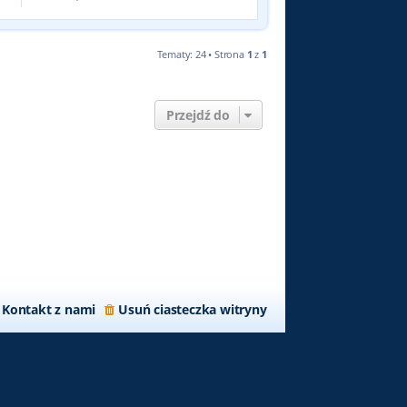
Tematy: 24 • Strona
1
z
1
Przejdź do
Kontakt z nami
Usuń ciasteczka witryny