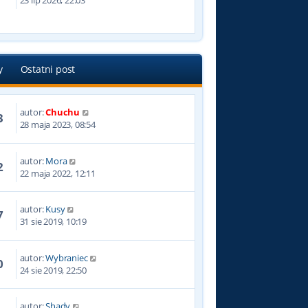
23 lip 2026, 22:03
y
Ostatni post
autor:
Chuchu
3
28 maja 2023, 08:54
autor:
Mora
2
22 maja 2022, 12:11
autor:
Kusy
7
31 sie 2019, 10:19
autor:
Wybraniec
0
24 sie 2019, 22:50
autor:
Shady