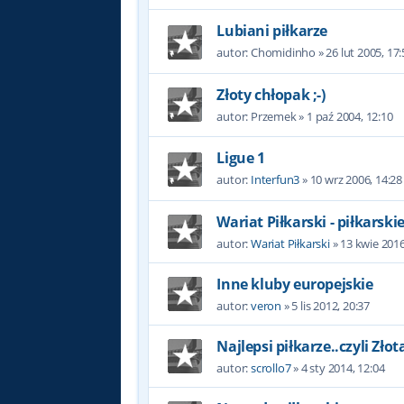
Lubiani piłkarze
autor:
Chomidinho
»
26 lut 2005, 17
Złoty chłopak ;-)
autor:
Przemek
»
1 paź 2004, 12:10
Ligue 1
autor:
Interfun3
»
10 wrz 2006, 14:28
Wariat Piłkarski - piłkars
autor:
Wariat Piłkarski
»
13 kwie 2016
Inne kluby europejskie
autor:
veron
»
5 lis 2012, 20:37
Najlepsi piłkarze..czyli Złot
autor:
scrollo7
»
4 sty 2014, 12:04