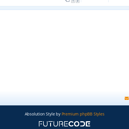
1
2
Absolution Style by
Premium phpBB Styles