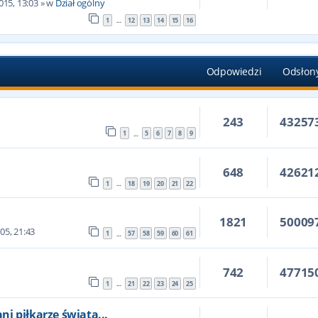
015, 13:03
» w
Dział ogólny
1
12
13
14
15
16
…
Odpowiedzi
Odsłon
243
43257
1
5
6
7
8
9
…
648
42621
1
18
19
20
21
22
…
1821
50009
05, 21:43
1
57
58
59
60
61
…
742
47715
1
21
22
23
24
25
…
i piłkarze świata...