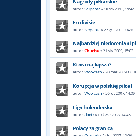
Nagrody piłkarskie
autor:
Serpente
»
10 sty 2012, 19:42
Eredivisie
autor:
Serpente
»
22 gru 2011, 04:10
Najbardziej niedoceniani p
autor:
Chuchu
»
21 sty 2009, 15:02
Która najlepsza?
autor:
Woo-cash
»
20 mar 2009, 00:1
Korupcja w polskiej piłce !
autor:
Woo-cash
»
26 lut 2007, 14:09
Liga holenderska
autor:
dani7
»
10 kwie 2008, 14:45
Polacy za granicą
autor:
Grzybek
»
24 lut 2007, 19:30