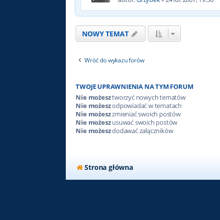
NOWY TEMAT
Wróć do wykazu forów
TWOJE UPRAWNIENIA NA TYM FORUM
Nie możesz
tworzyć nowych tematów
Nie możesz
odpowiadać w tematach
Nie możesz
zmieniać swoich postów
Nie możesz
usuwać swoich postów
Nie możesz
dodawać załączników
Strona główna