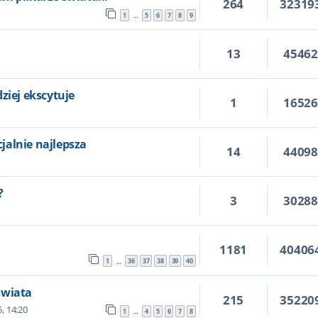
264
32319
1
5
6
7
8
9
…
13
4546
7
ziej ekscytuje
1
1652
0
icjalnie najlepsza
14
4409
?
3
3028
1181
40406
1
36
37
38
39
40
…
świata
215
35220
, 14:20
1
4
5
6
7
8
…