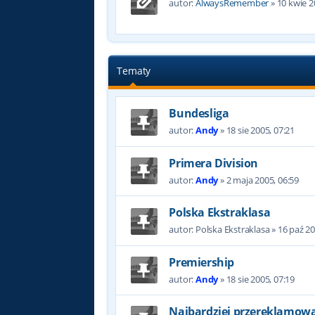
autor:
AlwaysRemember
»
10 kwie 2
Tematy
Bundesliga
autor:
Andy
»
18 sie 2005, 07:21
Primera Division
autor:
Andy
»
2 maja 2005, 06:59
Polska Ekstraklasa
autor:
Polska Ekstraklasa
»
16 paź 20
Premiership
autor:
Andy
»
18 sie 2005, 07:19
Najbardziej przereklamowan