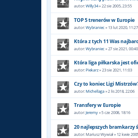
autor:
Willy34
»
22 sie 2005, 23:55
TOP 5 trenerów w Europie
autor:
Wybraniec
»
13 lut 2020, 11:2
Która z tych 11 Was najbard
autor:
Wybraniec
»
27 sie 2021, 00:4
Która liga piłkarska jest of
autor:
Piekarz
»
23 sie 2021, 11:03
Czy to koniec Ligi Mistrzów
autor:
Michellaga
»
2 lis 2018, 22:06
Transfery w Europie
autor:
Jeremy
»
5 cze 2008, 18:16
20 najlepszych bramkarzy 
autor:
Mariusz Wywiał
»
12 kwie 2005