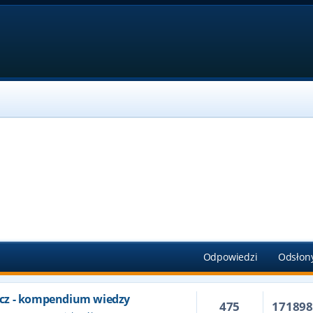
Odpowiedzi
Odsłon
cz - kompendium wiedzy
475
17189