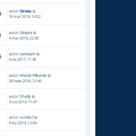
autor:
Orzeu
3
16 mar 2018, 14:32
autor:
Skepta
1
4 mar 2018, 22:38
autor:
sampam
6
4 sie 2017, 11:36
autor:
Wariat Piłkarski
4
28 kwie 2016, 21:40
autor:
Shady
7
3 cze 2014, 11:47
autor:
scrollo7
2
4 sty 2014, 12:04