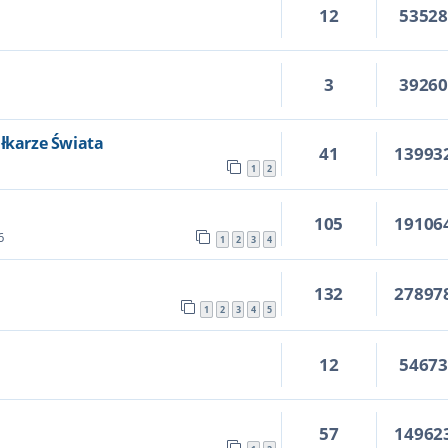
12
5352
3
3926
iłkarze Świata
41
13993
1
2
105
19106
6
1
2
3
4
132
27897
1
2
3
4
5
12
5467
57
14962