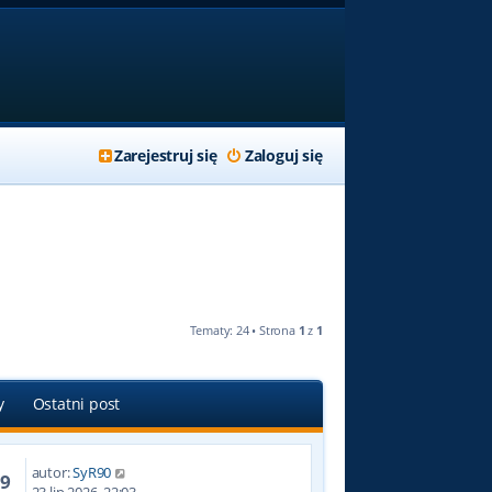
Zarejestruj się
Zaloguj się
Tematy: 24 • Strona
1
z
1
y
Ostatni post
autor:
SyR90
89