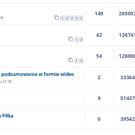
149
28505
:54
1
2
3
4
5
42
12674
1
2
54
12800
1
2
kie podsumowania w formie wideo
2
3336
, 21:18
9
5143
a Piłka
0
3954