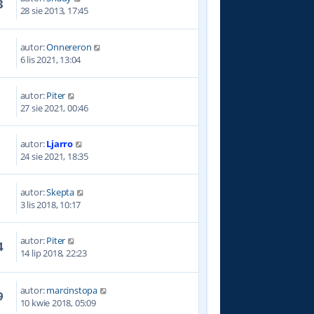
3
28 sie 2013, 17:45
autor:
Onnereron
2
6 lis 2021, 13:04
autor:
Piter
6
27 sie 2021, 00:46
autor:
Ljarro
8
24 sie 2021, 18:35
autor:
Skepta
8
3 lis 2018, 10:17
autor:
Piter
4
14 lip 2018, 22:23
autor:
marcinstopa
9
10 kwie 2018, 05:09