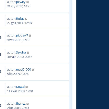
autor:
pewny
8
24 sty 2012, 14:25
autor:
Rufus
0
22 gru 2011, 12:18
autor:
piotrek7
2
4 wrz 2011, 16:12
autor:
Szycha
4
3 maja 2010, 09:47
autor:
mati01000
8
5 lip 2009, 10:26
autor:
Kowal
3
11 kwie 2008, 19:01
autor:
Ibanez
3
2 lut 2008, 22:13