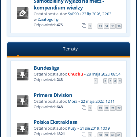
Samodzielny wyjazd na mecz -
kompendium wiedzy
Ostatni post autor:
SyR90
«
23 lip 2026, 22:03
w
Dział ogólny
Odpowiedzi:
475
1
13
14
15
16
…
Tematy
Bundesliga
Ostatni post autor:
Chuchu
«
28 maja 2023, 08:54
Odpowiedzi:
243
1
6
7
8
9
…
Primera Division
Ostatni post autor:
Mora
«
22 maja 2022, 12:11
Odpowiedzi:
648
1
19
20
21
22
…
Polska Ekstraklasa
Ostatni post autor:
Kusy
«
31 sie 2019, 10:19
Odpowiedzi:
1821
1
58
59
60
61
…