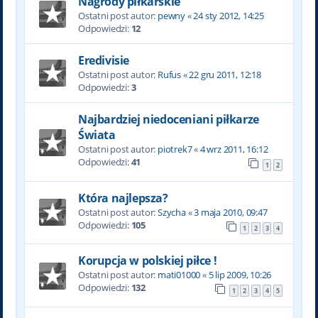
Nagrody piłkarskie
Ostatni post autor:
pewny
«
24 sty 2012, 14:25
Odpowiedzi:
12
Eredivisie
Ostatni post autor:
Rufus
«
22 gru 2011, 12:18
Odpowiedzi:
3
Najbardziej niedoceniani piłkarze
Świata
Ostatni post autor:
piotrek7
«
4 wrz 2011, 16:12
Odpowiedzi:
41
1
2
Która najlepsza?
Ostatni post autor:
Szycha
«
3 maja 2010, 09:47
Odpowiedzi:
105
1
2
3
4
Korupcja w polskiej piłce !
Ostatni post autor:
mati01000
«
5 lip 2009, 10:26
Odpowiedzi:
132
1
2
3
4
5