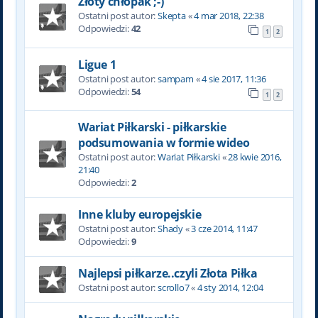
Złoty chłopak ;-)
Ostatni post autor:
Skepta
«
4 mar 2018, 22:38
Odpowiedzi:
42
1
2
Ligue 1
Ostatni post autor:
sampam
«
4 sie 2017, 11:36
Odpowiedzi:
54
1
2
Wariat Piłkarski - piłkarskie
podsumowania w formie wideo
Ostatni post autor:
Wariat Piłkarski
«
28 kwie 2016,
21:40
Odpowiedzi:
2
Inne kluby europejskie
Ostatni post autor:
Shady
«
3 cze 2014, 11:47
Odpowiedzi:
9
Najlepsi piłkarze..czyli Złota Piłka
Ostatni post autor:
scrollo7
«
4 sty 2014, 12:04