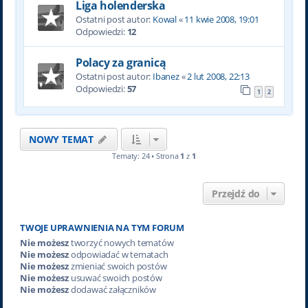
Liga holenderska
Ostatni post autor:
Kowal
«
11 kwie 2008, 19:01
Odpowiedzi:
12
Polacy za granicą
Ostatni post autor:
Ibanez
«
2 lut 2008, 22:13
Odpowiedzi:
57
1
2
NOWY TEMAT
Tematy: 24 • Strona
1
z
1
Przejdź do
TWOJE UPRAWNIENIA NA TYM FORUM
Nie możesz
tworzyć nowych tematów
Nie możesz
odpowiadać w tematach
Nie możesz
zmieniać swoich postów
Nie możesz
usuwać swoich postów
Nie możesz
dodawać załączników