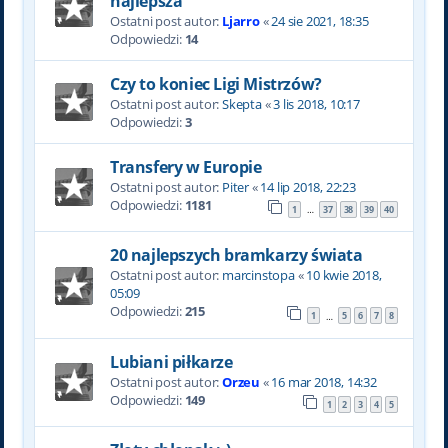
najlepsza
Ostatni post autor:
Ljarro
«
24 sie 2021, 18:35
Odpowiedzi:
14
Czy to koniec Ligi Mistrzów?
Ostatni post autor:
Skepta
«
3 lis 2018, 10:17
Odpowiedzi:
3
Transfery w Europie
Ostatni post autor:
Piter
«
14 lip 2018, 22:23
Odpowiedzi:
1181
1
37
38
39
40
…
20 najlepszych bramkarzy świata
Ostatni post autor:
marcinstopa
«
10 kwie 2018,
05:09
Odpowiedzi:
215
1
5
6
7
8
…
Lubiani piłkarze
Ostatni post autor:
Orzeu
«
16 mar 2018, 14:32
Odpowiedzi:
149
1
2
3
4
5