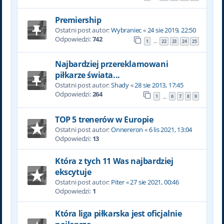
Premiership
Ostatni post autor:
Wybraniec
«
24 sie 2019, 22:50
Odpowiedzi:
742
1
22
23
24
25
…
Najbardziej przereklamowani
piłkarze świata...
Ostatni post autor:
Shady
«
28 sie 2013, 17:45
Odpowiedzi:
264
1
6
7
8
9
…
TOP 5 trenerów w Europie
Ostatni post autor:
Onnereron
«
6 lis 2021, 13:04
Odpowiedzi:
13
Która z tych 11 Was najbardziej
ekscytuje
Ostatni post autor:
Piter
«
27 sie 2021, 00:46
Odpowiedzi:
1
Która liga piłkarska jest oficjalnie