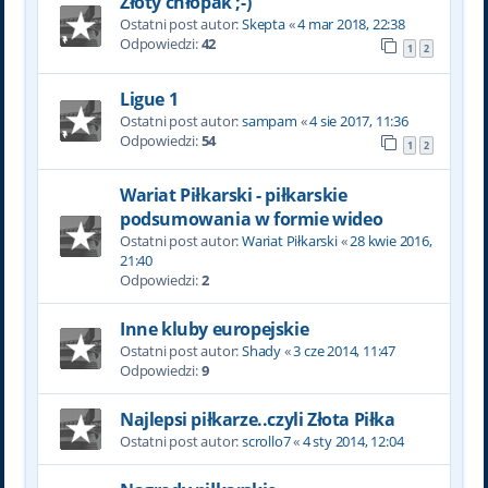
Złoty chłopak ;-)
Ostatni post autor:
Skepta
«
4 mar 2018, 22:38
Odpowiedzi:
42
1
2
Ligue 1
Ostatni post autor:
sampam
«
4 sie 2017, 11:36
Odpowiedzi:
54
1
2
Wariat Piłkarski - piłkarskie
podsumowania w formie wideo
Ostatni post autor:
Wariat Piłkarski
«
28 kwie 2016,
21:40
Odpowiedzi:
2
Inne kluby europejskie
Ostatni post autor:
Shady
«
3 cze 2014, 11:47
Odpowiedzi:
9
Najlepsi piłkarze..czyli Złota Piłka
Ostatni post autor:
scrollo7
«
4 sty 2014, 12:04