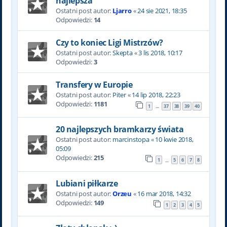
najlepsza
Ostatni post autor:
Ljarro
«
24 sie 2021, 18:35
Odpowiedzi:
14
Czy to koniec Ligi Mistrzów?
Ostatni post autor:
Skepta
«
3 lis 2018, 10:17
Odpowiedzi:
3
Transfery w Europie
Ostatni post autor:
Piter
«
14 lip 2018, 22:23
Odpowiedzi:
1181
1
37
38
39
40
…
20 najlepszych bramkarzy świata
Ostatni post autor:
marcinstopa
«
10 kwie 2018,
05:09
Odpowiedzi:
215
1
5
6
7
8
…
Lubiani piłkarze
Ostatni post autor:
Orzeu
«
16 mar 2018, 14:32
Odpowiedzi:
149
1
2
3
4
5