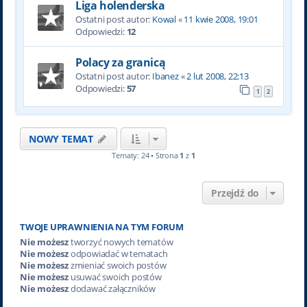
Liga holenderska
Ostatni post autor:
Kowal
«
11 kwie 2008, 19:01
Odpowiedzi:
12
Polacy za granicą
Ostatni post autor:
Ibanez
«
2 lut 2008, 22:13
Odpowiedzi:
57
1
2
NOWY TEMAT
Tematy: 24 • Strona
1
z
1
Przejdź do
TWOJE UPRAWNIENIA NA TYM FORUM
Nie możesz
tworzyć nowych tematów
Nie możesz
odpowiadać w tematach
Nie możesz
zmieniać swoich postów
Nie możesz
usuwać swoich postów
Nie możesz
dodawać załączników