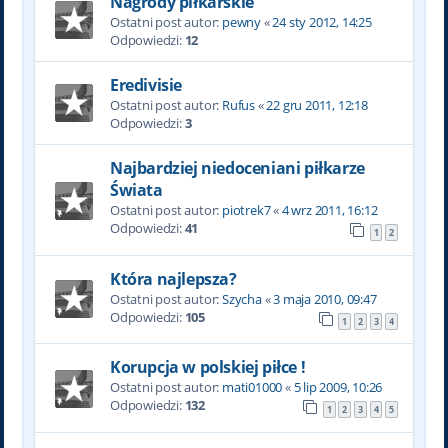
Nagrody piłkarskie
Ostatni post autor:
pewny
«
24 sty 2012, 14:25
Odpowiedzi:
12
Eredivisie
Ostatni post autor:
Rufus
«
22 gru 2011, 12:18
Odpowiedzi:
3
Najbardziej niedoceniani piłkarze
Świata
Ostatni post autor:
piotrek7
«
4 wrz 2011, 16:12
Odpowiedzi:
41
1
2
Która najlepsza?
Ostatni post autor:
Szycha
«
3 maja 2010, 09:47
Odpowiedzi:
105
1
2
3
4
Korupcja w polskiej piłce !
Ostatni post autor:
mati01000
«
5 lip 2009, 10:26
Odpowiedzi:
132
1
2
3
4
5