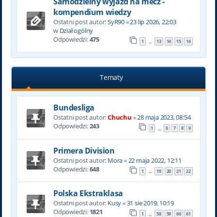
Samodzielny wyjazd na mecz -
kompendium wiedzy
Ostatni post autor:
SyR90
«
23 lip 2026, 22:03
w
Dział ogólny
Odpowiedzi:
475
1
13
14
15
16
…
Tematy
Bundesliga
Ostatni post autor:
Chuchu
«
28 maja 2023, 08:54
Odpowiedzi:
243
1
6
7
8
9
…
Primera Division
Ostatni post autor:
Mora
«
22 maja 2022, 12:11
Odpowiedzi:
648
1
19
20
21
22
…
Polska Ekstraklasa
Ostatni post autor:
Kusy
«
31 sie 2019, 10:19
Odpowiedzi:
1821
1
58
59
60
61
…