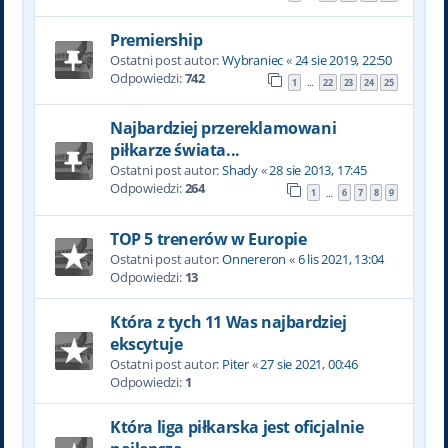
Premiership
Ostatni post autor:
Wybraniec
«
24 sie 2019, 22:50
Odpowiedzi:
742
1
22
23
24
25
…
Najbardziej przereklamowani
piłkarze świata...
Ostatni post autor:
Shady
«
28 sie 2013, 17:45
Odpowiedzi:
264
1
6
7
8
9
…
TOP 5 trenerów w Europie
Ostatni post autor:
Onnereron
«
6 lis 2021, 13:04
Odpowiedzi:
13
Która z tych 11 Was najbardziej
ekscytuje
Ostatni post autor:
Piter
«
27 sie 2021, 00:46
Odpowiedzi:
1
Która liga piłkarska jest oficjalnie